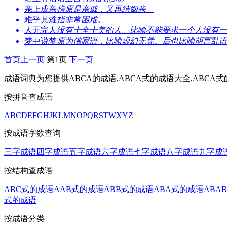
亲上成亲
指原是亲戚，又再结姻亲。
难乎其难
指非常困难。
人无完人
没有十全十美的人。比喻不能要求一个人没有一
梦中说梦
原为佛家语，比喻虚幻无凭。后也比喻胡言乱语
首页
上一页
第1页
下一页
成语词典为您提供ABCA的成语,ABCA式的成语大全,ABCA式
按拼音查成语
A
B
C
D
E
F
G
H
J
K
L
M
N
O
P
Q
R
S
T
W
X
Y
Z
按成语字数查询
三字成语
四字成语
五字成语
六字成语
七字成语
八字成语
九字成
按结构查成语
ABC式的成语
AAB式的成语
ABB式的成语
ABA式的成语
ABA
式的成语
按成语分类