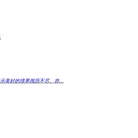
式
示美好的境界阅历不尽。亦…