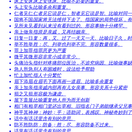
床上安床
床上安张床。比喻不必要的重复。
头上安头
比喻多余和重复。
仁者见仁
仁者见它说是仁，智者见它说是智。比喻对同一
国将不国
国家将无法维持下去了。指国家的局势很坏，有
见所未见
看到从来没有看到过的。形容事物十分稀罕。
亲上做亲
指原是亲戚，又再结姻亲。
日复一日
复：再，又。过了一天又一天。比喻日子久，时
举不胜举
胜：尽。列举也列举不完。形容数量很多。
罪上加罪
指罪恶更为严重
微乎其微
形容非常小或非常少。
头痛治头
指针对疼痛部位医治，不追究病因。比喻做事缺
急人所急
别人有困难时，设法给予帮助
忙上加忙
指人十分繁忙
眉下添眉
在眉毛下面再画一道眉。比喻多余重复
亲上加亲
指亲戚内部再有儿女亲事。形容关系十分紧密
损之又损
形容极为谦虚。
屋下盖屋
比喻重复他人所为而无创新
相门有相
宰相门里还出宰相。旧指名门子弟能继承父兄事
神乎其神
神：神妙；乎：语助词，表感叹。神秘奇妙到了
话中有话
话里含有别的意思。
防不胜防
防：防备；胜：尽。形容防备不过来。
话里有话
话里含有别的意思。