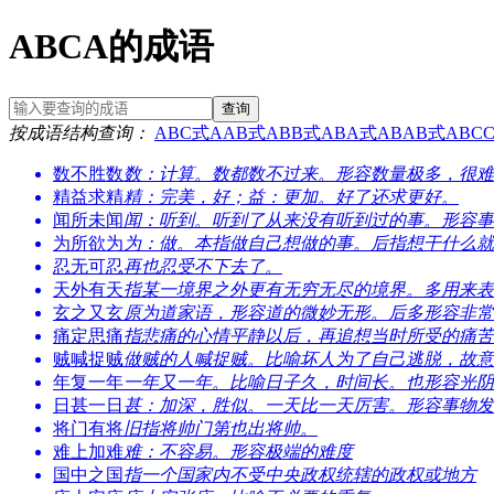
ABCA的成语
查询
按成语结构查询：
ABC式
AAB式
ABB式
ABA式
ABAB式
ABC
数不胜数
数：计算。数都数不过来。形容数量极多，很难
精益求精
精：完美，好；益：更加。好了还求更好。
闻所未闻
闻：听到。听到了从来没有听到过的事。形容事
为所欲为
为：做。本指做自己想做的事。后指想干什么就
忍无可忍
再也忍受不下去了。
天外有天
指某一境界之外更有无穷无尽的境界。多用来表
玄之又玄
原为道家语，形容道的微妙无形。后多形容非常
痛定思痛
指悲痛的心情平静以后，再追想当时所受的痛苦
贼喊捉贼
做贼的人喊捉贼。比喻坏人为了自己逃脱，故意
年复一年
一年又一年。比喻日子久，时间长。也形容光阴
日甚一日
甚：加深，胜似。一天比一天厉害。形容事物发
将门有将
旧指将帅门第也出将帅。
难上加难
难：不容易。形容极端的难度
国中之国
指一个国家内不受中央政权统辖的政权或地方