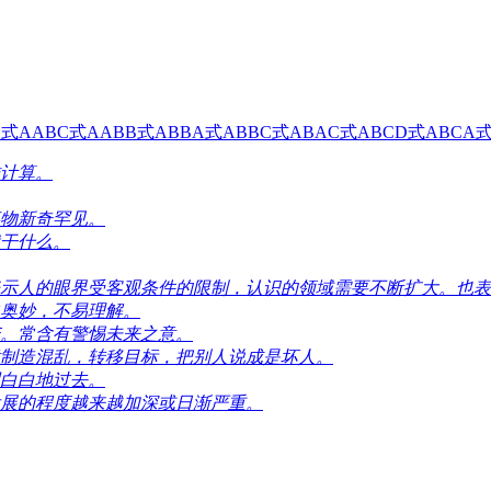
C式
AABC式
AABB式
ABBA式
ABBC式
ABAC式
ABCD式
ABCA
计算。
物新奇罕见。
干什么。
示人的眼界受客观条件的限制，认识的领域需要不断扩大。也表
奥妙，不易理解。
。常含有警惕未来之意。
制造混乱，转移目标，把别人说成是坏人。
白白地过去。
展的程度越来越加深或日渐严重。