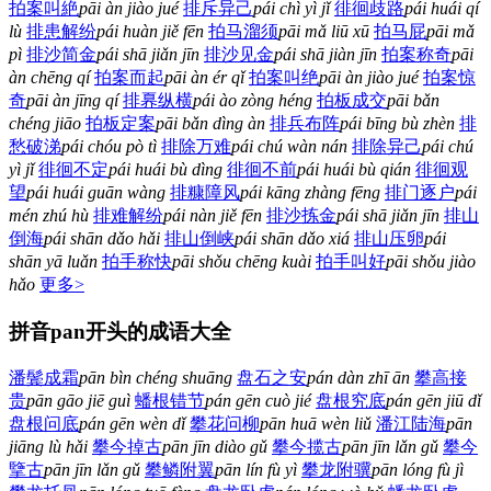
拍案叫絶
pāi àn jiào jué
排斥异己
pái chì yì jǐ
徘徊歧路
pái huái qí
lù
排患解纷
pái huàn jiě fēn
拍马溜须
pāi mǎ liū xū
拍马屁
pāi mǎ
pì
排沙简金
pái shā jiǎn jīn
排沙见金
pái shā jiàn jīn
拍案称奇
pāi
àn chēng qí
拍案而起
pāi àn ér qǐ
拍案叫绝
pāi àn jiào jué
拍案惊
奇
pāi àn jīng qí
排奡纵横
pái ào zòng héng
拍板成交
pāi bǎn
chéng jiāo
拍板定案
pāi bǎn dìng àn
排兵布阵
pái bīng bù zhèn
排
愁破涕
pái chóu pò tì
排除万难
pái chú wàn nán
排除异己
pái chú
yì jǐ
徘徊不定
pái huái bù dìng
徘徊不前
pái huái bù qián
徘徊观
望
pái huái guān wàng
排糠障风
pái kāng zhàng fēng
排门逐户
pái
mén zhú hù
排难解纷
pái nàn jiě fēn
排沙拣金
pái shā jiǎn jīn
排山
倒海
pái shān dǎo hǎi
排山倒峡
pái shān dǎo xiá
排山压卵
pái
shān yā luǎn
拍手称快
pāi shǒu chēng kuài
拍手叫好
pāi shǒu jiào
hǎo
更多>
拼音pan开头的成语大全
潘鬓成霜
pān bìn chéng shuāng
盘石之安
pán dàn zhī ān
攀高接
贵
pān gāo jiē guì
蟠根错节
pán gēn cuò jié
盘根究底
pán gēn jiū dǐ
盘根问底
pán gēn wèn dǐ
攀花问柳
pān huā wèn liǔ
潘江陆海
pān
jiāng lù hǎi
攀今掉古
pān jīn diào gǔ
攀今揽古
pān jīn lǎn gǔ
攀今
擥古
pān jīn lǎn gǔ
攀鳞附翼
pān lín fù yì
攀龙附骥
pān lóng fù jì