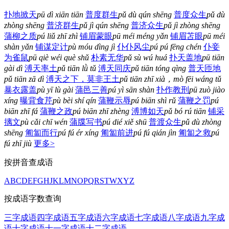
扑地掀天
pū dì xiān tiān
普度群生
pǔ dù qún shēng
普度众生
pǔ dù
zhòng shēng
普济群生
pǔ jì qún shēng
普济众生
pǔ jì zhòng shēng
蒲柳之质
pú liǔ zhī zhì
铺眉蒙眼
pū méi méng yǎn
铺眉苫眼
pū méi
shàn yǎn
铺谋定计
pù móu dìng jì
仆仆风尘
pú pú fēng chén
仆妾
为雀鼠
pū qiè wéi què shǔ
朴素无华
pǔ sù wú huá
扑天盖地
pū tiān
gài dì
溥天率土
pǔ tiān lǜ tǔ
溥天同庆
pǔ tiān tóng qìng
普天匝地
pǔ tiān zā dì
溥天之下，莫非王土
pǔ tiān zhī xià，mò fēi wáng tǔ
暴衣露盖
pù yī lù gài
蒲邑三善
pú yì sān shàn
扑作教刑
pū zuò jiào
xíng
曝背食芹
pù bèi shí qín
蒲鞭示辱
pú biān shì rǔ
蒲鞭之罚
pú
biān zhī fá
蒲鞭之政
pú biān zhī zhèng
溥博如天
pǔ bó rú tiān
铺采
摛文
pù cǎi chī wén
蒲牒写书
pú dié xiě shū
普渡众生
pǔ dù zhòng
shēng
匍匐而行
pú fú ér xíng
匍匐前进
pú fú qián jìn
匍匐之救
pú
fú zhī jiù
更多>
按拼音查成语
A
B
C
D
E
F
G
H
J
K
L
M
N
O
P
Q
R
S
T
W
X
Y
Z
按成语字数查询
三字成语
四字成语
五字成语
六字成语
七字成语
八字成语
九字成
语
十字成语
十一字成语
十二字成语