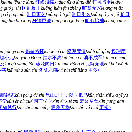
浪
kuáng fēng è làng
狂峰浪蝶
kuáng fēng làng dié
狂风骤雨
kuáng
g guó jì shí
匡乱反正
kuāng luàn fǎn zhèng
旷邈无家
kuàng miǎo
g rì jīng nián
旷日离久
kuàng rì lí jiǔ
旷日引久
kuàng rì yǐn jiǔ
旷日
uáng tāo hài làng
狂涛巨浪
kuáng tāo jù làng
旷心怡神
kuàng xīn yí
uī jiàn yī bān
魁垒挤摧
kuí lěi jǐ cuī
揆理度情
kuí lǐ dù qíng
揆理度
牗小儿
kuī yǒu xiǎo ér
跬步不离
kuǐ bù bù lí
溃不成军
kuì bù chéng
反
kuī gǔ wàng fǎn
葵花向日
kuí huā xiàng rì
愧悔无地
kuì huǐ wú dì
损实
kuī míng sǔn shí
馈贫之粮
kuì pín zhī liáng
更多>
鹍鹏得志
kūn péng dé zhì
昆山之下，以玉抵鸟
kūn shān zhī xià yǐ yù
不学
kùn ér bù xué
困而学之
kùn ér xué zhī
壸浆箪食
kǔn jiāng dān
困知勉行
kùn zhī miǎn xíng
悃质无华
kǔn zhì wú huá
更多>