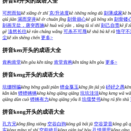
拼音ke开头的成语大全
可想而知
kě xiǎng ér zhī
克/升浓度
kè /shēng nóng dù
刻薄成家
kè b
qiú jiàn
渴而穿井
kě ér chuān jǐng
刻骨崩心
kè gǔ bēng xīn
刻骨镂
刻画无盐，唐突西施
kè huà wú yán，táng tū xī shī
刻己自责
kè jǐ z
gē
溘然长往
kè rán cháng wǎng
可杀不可辱
kě shā bù kě rǔ
恪守不
尘
kě xīn shēng chén
更多>
拼音ken开头的成语大全
肯构肯堂
kěn gòu kěn táng
肯堂肯构
kěn táng kěn gòu
更多>
拼音keng开头的成语大全
坑绷拐骗
kēng bēng guǎi piàn
铿金戛玉
kēng jīn jiá yù
硁硁之愚
kēn
kǎn kǎn
铿铿锵锵
kēng kēng qiāng qiāng
坑坑洼洼
kēng keng wā wā
qiāng dùn cuò
铿锵有力
kēng qiāng yǒu lì
坑儒焚书
kēng rú fén shū
拼音kong开头的成语大全
孔方兄
kǒng fāng xiōng
空谷白驹
kōng gǔ bái jū
空谷跫音
kōng gǔ q
实
kòng míng zé shí
空前絶后
kōng qián jué hòu
孔情周思
kǒng qíng 