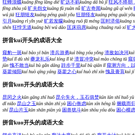
狂蜂浪蝶
kuáng fēng làng dié
旷达不羁
kuàng dá bù jī
狂风不终朝
fēng zhòu yǔ
旷夫怨女
kuàng fū yuàn nǚ
旷古奇闻
kuàng gǔ qí wén
wú jiā
狂朋恠友
kuáng péng guài yǒu
狂朋怪友
kuáng péng guài yǒ
引月
kuàng rì yǐn yuè
旷若发矇
kuàng ruò fā méng
匡时济俗
kuāng sh
shén
狂悖无道
kuáng bèi wú dào
匡床蒻席
kuāng chuáng ruò xí
旷
拼音kui开头的成语大全
窥豹一斑
kuī bào yī bān
溃兵游勇
kuì bīng yóu yǒng
溃敌如决河
kuì
势
kuí lǐ dù shì
夔龙礼乐
kuí lóng lǐ lè
溃冒冲突
kuì mào chōng tū
窥
jūn
愧不敢当
kuì bù gǎn dāng
跬步千里
kuǐ bù qiān lǐ
窥测方向，
葵藿倾阳
kuí huò qīng yáng
葵藿之心
kuí huò zhī xīn
愧及膏肓
kuì j
拼音kun开头的成语大全
昆冈之火
kūn gāng zhī huǒ
昆仑失火，玉石俱焚
kūn lún shī huǒ yù 
dǐ niǎo
昆山之玉
kūn shān zhī yù
困心衡虑
kùn xīn héng lǜ
捆载而
shí
昆山片玉
kūn shān piàn yù
困兽犹斗
kùn shòu yóu dòu
困心横
拼音kuo开头的成语大全