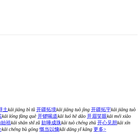
辟土
kāi jiāng bì tǔ
开疆拓境
kāi jiāng tuò jìng
开疆拓宇
kāi jiāng tuò
雀
kāi lóng fàng què
开锣喝道
kāi luó hē dào
开眉笑眼
kāi méi xiào
山始祖
kāi shān shǐ zǔ
欬唾成珠
kài tuò chéng zhū
开心见胆
kāi xīn
公
kāi chéng bù gōng
慨当以慷
kǎi dāng yǐ kāng
更多>