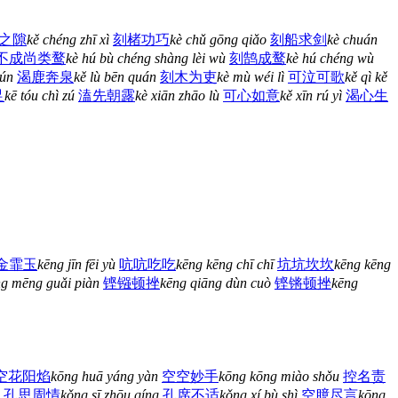
之隙
kě chéng zhī xì
刻楮功巧
kè chǔ gōng qiǎo
刻船求剑
kè chuán
不成尚类鹜
kè hú bù chéng shàng lèi wù
刻鹄成鹜
kè hú chéng wù
cún
渴鹿奔泉
kě lù bēn quán
刻木为吏
kè mù wéi lì
可泣可歌
kě qì kě
足
kē tóu chì zú
溘先朝露
kè xiān zhāo lù
可心如意
kě xīn rú yì
渴心生
金霏玉
kēng jīn fēi yù
吭吭吃吃
kēng kēng chī chī
坑坑坎坎
kēng kēng
g mēng guǎi piàn
铿镪顿挫
kēng qiāng dùn cuò
铿锵顿挫
kēng
空花阳焰
kōng huā yáng yàn
空空妙手
kōng kōng miào shǒu
控名责
孔思周情
kǒng sī zhōu qíng
孔席不适
kǒng xí bù shì
空臆尽言
kōng