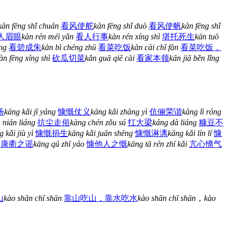
kàn fēng shǐ chuán
看风使舵
kàn fēng shǐ duò
看风使帆
kàn fēng shǐ
人眉眼
kàn rén méi yǎn
看人行事
kàn rén xíng shì
堪托死生
kān tuō
íng
看碧成朱
kàn bì chéng zhū
看菜吃饭
kàn cài chī fàn
看菜吃饭，
àn fēng xíng shì
砍瓜切菜
kǎn guā qiē cài
看家本领
kān jiā běn lǐng
扬
kāng kǎi jī yáng
慷慨仗义
kāng kǎi zhàng yì
伉俪荣谐
kàng lì róng
 nián liáng
抗尘走俗
kàng chén zǒu sú
扛大梁
káng dà liáng
糠豆不
 kǎi jiù yì
慷慨捐生
kāng kǎi juān shēng
慷慨淋漓
kāng kǎi lín lí
慷
康衢之谣
kāng qú zhī yáo
慷他人之慨
kāng tā rén zhī kǎi
亢心憍气
山
kào shān chī shān
靠山吃山，靠水吃水
kào shān chī shān，kào