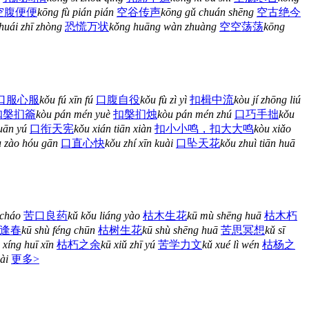
空腹便便
kōng fù pián pián
空谷传声
kōng gǔ chuán shēng
空古绝今
huái zhī zhòng
恐慌万状
kǒng huāng wàn zhuàng
空空荡荡
kōng
口服心服
kǒu fú xīn fú
口腹自役
kǒu fù zì yì
扣楫中流
kòu jí zhōng liú
扣槃扪籥
kòu pán mén yuè
扣槃扪烛
kòu pán mén zhú
口巧手拙
kǒu
huān yú
口衔天宪
kǒu xián tiān xiàn
扣小小鸣，扣大大鸣
kòu xiǎo
 zào hóu gān
口直心快
kǒu zhí xīn kuài
口坠天花
kǒu zhuì tiān huā
 cháo
苦口良药
kǔ kǒu liáng yào
枯木生花
kū mù shēng huā
枯木朽
逢春
kū shù féng chūn
枯树生花
kū shù shēng huā
苦思冥想
kǔ sī
 xíng huī xīn
枯朽之余
kū xiǔ zhī yú
苦学力文
kǔ xué lì wén
枯杨之
ài
更多>