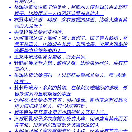
告别的人。
杀鸡骇
猴
传说猴子怕见血，驯猴的人便杀鸡放血来恐吓
猴子。比喻惩罚一人以恐吓或警戒其他人。
衣冠沐
猴
沐猴：猕猴。穿衣戴帽的猕猴。比喻人虚有其
表而人品低下
弄鬼掉
猴
比喻调皮捣蛋。
沐
猴
而冠
沐猴：猕猴；冠：戴帽子。猴子穿衣戴帽，究
竟不是真人。比喻虚有其表，形同傀儡。常用来讽刺投
靠恶势力窃据权位的人。
土龙沐
猴
比喻徒有虚名，而无其实。
轩鹤冠
猴
乘轩之鹤，戴帽之猴。比喻滥厕禄位、虚有其
表的人。
杀鸡哧
猴
比喻惩罚一人以恐吓或警戒其他人。同“杀鸡
骇猴”。
棘刺母
猴
棘：多刺的植物。在棘刺尖端雕刻的猕猴。形
容欺骗的勾当或艰难的事业
沐
猴
衣冠
比喻虚有其表，形同傀儡。常用来讽刺投靠恶
势力窃据权位的人。同“沐猴而冠”。
猴
子搏矢
形容喜欢卖弄小聪明的人容易上当。
沐
猴
冠冕
猴子穿衣戴帽装扮成人样。比喻虚有其表而无
真本领。用来讽刺投靠权势窃据权位的人
木
猴
而冠
猴子穿衣戴帽装扮成人样。比喻虚有其表而无