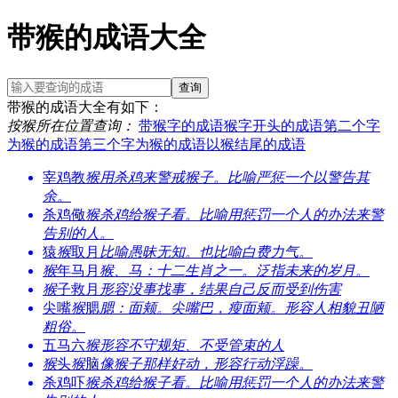
带猴的成语大全
查询
带猴的成语大全有如下：
按
猴
所在位置查询：
带猴字的成语
猴字开头的成语
第二个字
为猴的成语
第三个字为猴的成语
以猴结尾的成语
宰鸡教
猴
用杀鸡来警戒猴子。比喻严惩一个以警告其
余。
杀鸡儆
猴
杀鸡给猴子看。比喻用惩罚一个人的办法来警
告别的人。
猿
猴
取月
比喻愚昧无知。也比喻白费力气。
猴
年马月
猴、马：十二生肖之一。泛指未来的岁月。
猴
子救月
形容没事找事，结果自己反而受到伤害
尖嘴
猴
腮
腮：面颊。尖嘴巴，瘦面颊。形容人相貌丑陋
粗俗。
五马六
猴
形容不守规矩、不受管束的人
猴
头
猴
脑
像猴子那样好动，形容行动浮躁。
杀鸡吓
猴
杀鸡给猴子看。比喻用惩罚一个人的办法来警