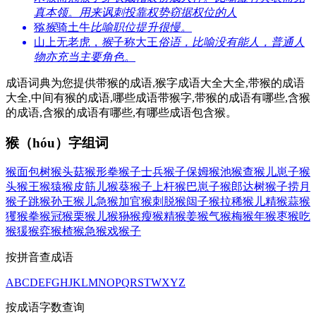
真本领。用来讽刺投靠权势窃据权位的人
猕
猴
骑土牛
比喻职位提升很慢。
山上无老虎，
猴
子称大王
俗语，比喻没有能人，普通人
物亦充当主要角色。
成语词典为您提供带猴的成语,猴字成语大全大全,带猴的成语
大全,中间有猴的成语,哪些成语带猴字,带猴的成语有哪些,含猴
的成语,含猴的成语有哪些,有哪些成语包含猴。
猴（hóu）字组词
猴面包树
猴头菇
猴形拳
猴子士兵
猴子保姆
猴池
猴查
猴儿崽子
猴
头
猴王
猴猿
猴皮筋儿
猴葵
猴子上杆
猴巴崽子
猴郎达树
猴子捞月
猴子跳
猴孙王
猴儿急
猴加官
猴刺脱
猴闼子
猴拉稀
猴儿精
猴蒜
猴
玃
猴拳
猴冠
猴栗
猴儿
猴狲
猴瘦
猴精
猴姜
猴气
猴梅
猴年
猴枣
猴吃
猴猨
猴弈
猴楂
猴急
猴戏
猴子
按拼音查成语
A
B
C
D
E
F
G
H
J
K
L
M
N
O
P
Q
R
S
T
W
X
Y
Z
按成语字数查询