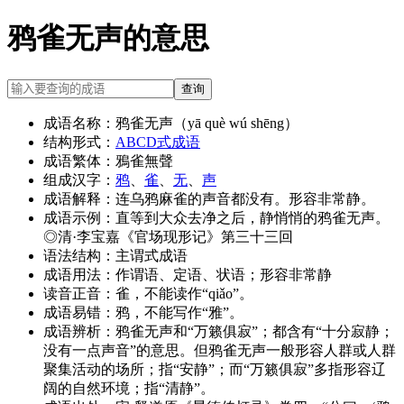
鸦雀无声的意思
查询
成语名称：
鸦雀无声（yā què wú shēng）
结构形式：
ABCD式成语
成语繁体：
鴉雀無聲
组成汉字：
鸦
、
雀
、
无
、
声
成语解释：
连乌鸦麻雀的声音都没有。形容非常静。
成语示例：
直等到大众去净之后，静悄悄的鸦雀无声。
◎清·李宝嘉《官场现形记》第三十三回
语法结构：
主谓式成语
成语用法：
作谓语、定语、状语；形容非常静
读音正音：
雀，不能读作“qiǎo”。
成语易错：
鸦，不能写作“雅”。
成语辨析：
鸦雀无声和“万籁俱寂”；都含有“十分寂静；
没有一点声音”的意思。但鸦雀无声一般形容人群或人群
聚集活动的场所；指“安静”；而“万籁俱寂”多指形容辽
阔的自然环境；指“清静”。