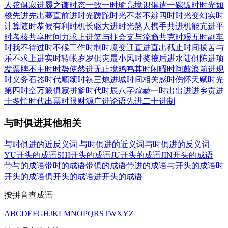
人弦俱寂
进履之谦
时态一致
一时瑜亮
境识俱遣
一碗饭时
时光如
梭
先进先出
蓦直前进
时光蹉跎
时光不老
不辨四时
时光变幻
实时
计算
随时恭候
有利时机
长驱大进
时光熬人
携手共进
机能亢进
平
时考核
共享时间
力求上进
笑与抃会
支与流裔
共克时艰
五时副车
时我不待
过时不候
工作时制
时境变迁
直进直出
截止时间
拔苦与
乐
不求上进
实时转帐
岁岁俱灾
最小风时
奖掖后进
水陆俱陈
进项
发票
脾不主时
时势使然
进无止境
鸡鸣其时
闲暇时间
鼓浪前进
现
时义务
石器时代
顺颂时祺
三炮进城
时间相关
感时伤怀
天赋时光
第四时空
万簌俱寂
拼爹时代
时辰八字
煊赫一时
出出进进
乡贡进
士
多忙时代
出票时限
财源广进
论语先进
二十进制
与时俱进其他相关
与时俱进的近反义词
与时俱进的近义词
与时俱进的反义词
YU开头的成语
SHI开头的成语
JU开头的成语
JIN开头的成语
带与的成语
带时的成语
带俱的成语
带进的成语
与开头的成语
时
开头的成语
俱开头的成语
进开头的成语
按拼音查成语
A
B
C
D
E
F
G
H
J
K
L
M
N
O
P
Q
R
S
T
W
X
Y
Z