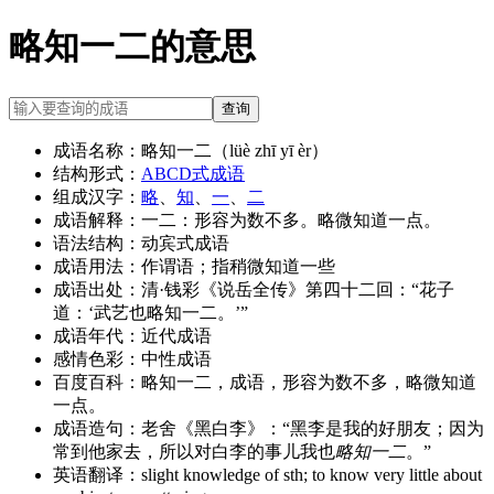
略知一二的意思
查询
成语名称：
略知一二（lüè zhī yī èr）
结构形式：
ABCD式成语
组成汉字：
略
、
知
、
一
、
二
成语解释：
一二：形容为数不多。略微知道一点。
语法结构：
动宾式成语
成语用法：
作谓语；指稍微知道一些
成语出处：
清·钱彩《说岳全传》第四十二回：“花子
道：‘武艺也略知一二。’”
成语年代：
近代成语
感情色彩：
中性成语
百度百科：
略知一二，成语，形容为数不多，略微知道
一点。
成语造句：
老舍《黑白李》：“黑李是我的好朋友；因为
常到他家去，所以对白李的事儿我也
略知一二
。”
英语翻译：
slight knowledge of sth; to know very little about