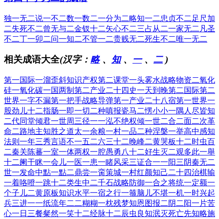
独一无二
说一不二
数一数二
一分为二
略知一二
忠贞不二
足尺加
二
失死不二
曾无与二
金钗十二
矢心不二
三占从二
一家无二
凡圣
不二
丁一卯二
问一知二
不管一二
贵贱无二
死生不二
唯一无二
相关成语大全
(汉字：
略
、
知
、
一
、
二
)
第一国际
一溜歪斜
知识产权
第二课堂
一头雾水
战略物资
二氧化
硅
一氧化碳
一国两制
第二产业
二十四史
一天到晚
第二国际
第二
世界
一字不漏
第一把手
战略导弹
第一产业
二十八宿
第一世界
一
股劲儿
十二指肠
一即一切
二种嗔报
瓷马二愣
小小一隅
人尽皆知
二代同堂
倾君一世
周三径一
一泓不绝
权倾一世
二合二面
二次革
命
二路地主
知胜之道
太一余粮
一村一品
二种涅槃
一举高中
感知
法则
一年三秀
言语不一
五二六三
十二晚峰
二黄哭板
十二时虫
百
二秦关
陈蕃一室
一体两权
一腔愚勇
八十二好
生灭二观
多此一舉
十二阑干
眯一会儿
一医一患
一睹风采
三证合一
一阳三阴
秦无二
世
一发命中
點一點二
鼎尝一脔
策城一村
红颜知己
二十四治
棋输
一着
咯噔一跳
十二类生
中二千石
战略防御
一合之将
统一定额
一
个子儿
二黄原板
知识水平
一宿之行
一箍脑儿
不堪一机
一时兴起
兵三进一
一纸流年
二二糊糊
一枕残梦
知恩图报
二阴二阳
一片苦
心
一日三餐
粲然一笑
十二经脉
十二辰虫
良知泯灭
死亡先知
略施