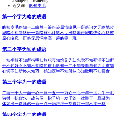
a subject; a smattering
近义词：
略知皮毛
第一个字为略的成语
略知皮毛
略知一二
略胜一筹
略迹原情
略见一斑
略识之无
略地攻
城
略不相睹
略逊一筹
略施小计
略不世出
略地侵城
略迹论心
略迹
原心
略窥一斑
略无忌惮
略高一筹
略窥一班
第二个字为知的成语
一知半解
不知所措
明知故犯
真知灼见
先知先觉
不知死活
不知所
云
不知好歹
不知不觉
略知皮毛
略知一二
不知去向
自知之明
求知
心切
不知所终
未知万一
鹤知夜半
不知所从
心知肚明
不知寝食
第三个字为一的成语
二而一
千人一面
一心一意
一五一十
万众一心
一年一度
九牛一毛
独树一帜
背水一战
首屈一指
千钧一发
千篇一律
毁于一旦
融为一
体
如出一辙
焕然一新
一点一滴
济济一堂
孤注一掷
不拘一格
第四个字为二的成语