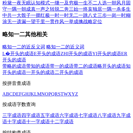
粉黛
一夜无眠
认知模式
一继一及
穷极一生
不二人选
一朝风月
固
守一隅
一朝成真
一声之转
脱二奔三
始一终亥
独居一隅
一杀多生
中共一大
骰子一掷
红极一时
一时无二
一跳八丈
三步一岗
一时糊
涂
无一遗漏
一望千里
一贯作风
一举成擒
战略定位
略知一二其他相关
略知一二的近反义词
略知一二的近义词
L�开头的成语
E开头的成语
ZHI开头的成语
YI开头的成语
ER
开头的成语
带略的成语
带知的成语
带一的成语
带二的成语
略开头的成语
知
开头的成语
一开头的成语
二开头的成语
按拼音查成语
A
B
C
D
E
F
G
H
J
K
L
M
N
O
P
Q
R
S
T
W
X
Y
Z
按成语字数查询
三字成语
四字成语
五字成语
六字成语
七字成语
八字成语
九字成
语
十字成语
十一字成语
十二字成语
按结构查成语