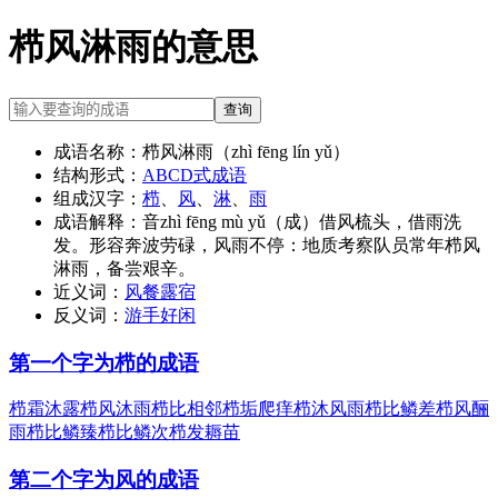
栉风淋雨的意思
查询
成语名称：
栉风淋雨（zhì fēng lín yǔ）
结构形式：
ABCD式成语
组成汉字：
栉
、
风
、
淋
、
雨
成语解释：
音zhì fēng mù yǔ（成）借风梳头，借雨洗
发。形容奔波劳碌，风雨不停：地质考察队员常年栉风
淋雨，备尝艰辛。
近义词：
风餐露宿
反义词：
游手好闲
第一个字为栉的成语
栉霜沐露
栉风沐雨
栉比相邻
栉垢爬痒
栉沐风雨
栉比鳞差
栉风酾
雨
栉比鳞臻
栉比鳞次
栉发耨苗
第二个字为风的成语