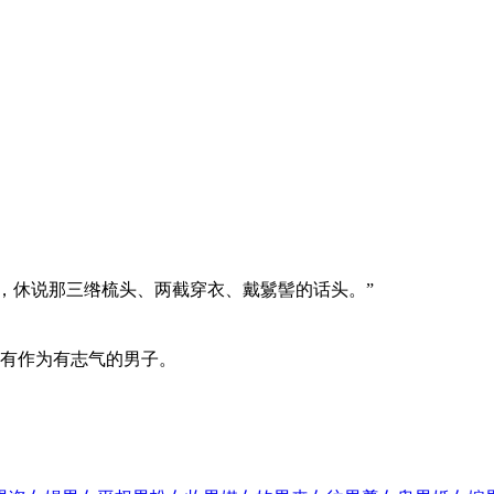
夫，休说那三绺梳头、两截穿衣、戴鬄髻的话头。”
有作为有志气的男子。