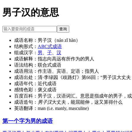
男子汉的意思
查询
成语名称：
男子汉（nán zǐ hàn）
结构形式：
ABC式成语
组成汉字：
男
、
子
、
汉
成语解释：
指志向高远有所作为的男人
语法结构：
联合式成语
成语用法：
作主语、宾语、定语；指男人
成语出处：
清·李绿园《歧路灯》第66回：“男子汉大丈
成语年代：
近代成语
感情色彩：
褒义成语
百度百科：
男子汉，汉语词汇。意思是指成年的男子，或
成语造句：
男子汉
大丈夫，能屈能伸，这又算得什么
英语翻译：
man (i.e. manly, masculine)
第一个字为男的成语