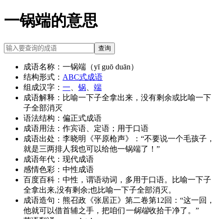
一锅端的意思
查询
成语名称：
一锅端（yī guō duān）
结构形式：
ABC式成语
组成汉字：
一
、
锅
、
端
成语解释：
比喻一下子全拿出来，没有剩余或比喻一下
子全部消灭
语法结构：
偏正式成语
成语用法：
作宾语、定语；用于口语
成语出处：
李晓明《平原枪声》：“不要说一个毛孩子，
就是三两排人我也可以给他一锅端了！”
成语年代：
现代成语
感情色彩：
中性成语
百度百科：
中性，谓语动词，多用于口语。比喻一下子
全拿出来,没有剩余;也比喻一下子全部消灭。
成语造句：
熊召政《张居正》第二卷第12回：“这一回，
他就可以借首辅之手，把咱们
一锅端
收拾干净了。”