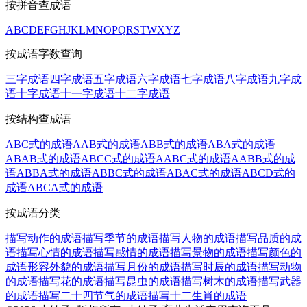
按拼音查成语
A
B
C
D
E
F
G
H
J
K
L
M
N
O
P
Q
R
S
T
W
X
Y
Z
按成语字数查询
三字成语
四字成语
五字成语
六字成语
七字成语
八字成语
九字成
语
十字成语
十一字成语
十二字成语
按结构查成语
ABC式的成语
AAB式的成语
ABB式的成语
ABA式的成语
ABAB式的成语
ABCC式的成语
AABC式的成语
AABB式的成
语
ABBA式的成语
ABBC式的成语
ABAC式的成语
ABCD式的
成语
ABCA式的成语
按成语分类
描写动作的成语
描写季节的成语
描写人物的成语
描写品质的成
语
描写心情的成语
描写感情的成语
描写景物的成语
描写颜色的
成语
形容外貌的成语
描写月份的成语
描写时辰的成语
描写动物
的成语
描写花的成语
描写昆虫的成语
描写树木的成语
描写武器
的成语
描写二十四节气的成语
描写十二生肖的成语