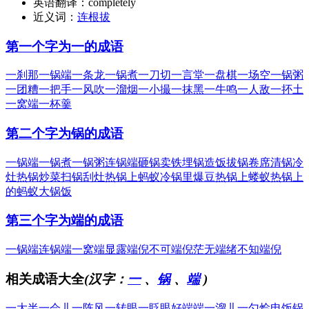
英语翻译：
completely
近义词：
连根拔
第一个字为一的成语
一刹那
一锅端
一条龙
一锅煮
一刀切
一言堂
一盘棋
一场空
一锅粥
一团糟
一把手
一风吹
一溜烟
一小撮
一抹黑
一牛鸣
一人敌
一抔土
一窝端
一杯羹
第二个字为锅的成语
一锅端
一锅煮
一锅粥
连锅端
砸锅卖铁
埋锅造饭
拔锅卷席
清锅冷
灶
热锅炒菜
扫锅刮灶
热锅上蚂蚁
冷锅里爆豆
热锅上蝼蚁
热锅上
的蚂蚁
大锅饭
第三个字为端的成语
一锅端
连锅端
一窝端
显露端倪
不可端倪
茫无端绪
不知端倪
相关成语大全
(汉字：
一
、
锅
、
端
)
一大半
一会儿
一阵风
一转眼
一眨眼
好端端
一溜儿
一勺烩
电饭锅