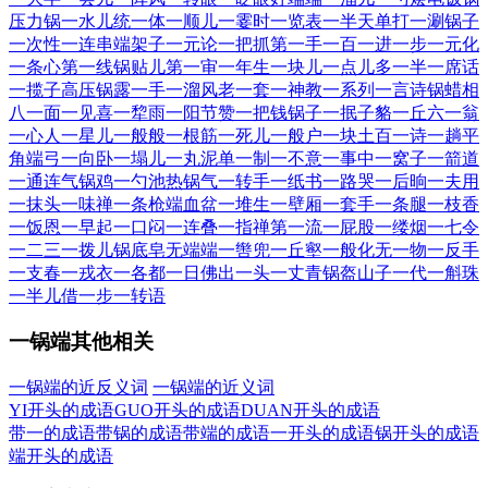
压力锅
一水儿
统一体
一顺儿
一霎时
一览表
一半天
单打一
涮锅子
一次性
一连串
端架子
一元论
一把抓
第一手
一百一
进一步
一元化
一条心
第一线
锅贴儿
第一审
一年生
一块儿
一点儿
多一半
一席话
一揽子
高压锅
露一手
一溜风
老一套
一神教
一系列
一言诗
锅蜡相
八一面
一见喜
一犂雨
一阳节
赞一把
钱锅子
一抿子
貉一丘
六一翁
一心人
一星儿
一般般
一根筋
一死儿
一般户
一块土
百一诗
一趟平
角端弓
一向卧
一塌儿
一丸泥
单一制
一不意
一事中
一窝子
一箭道
一通连
气锅鸡
一勺池
热锅气
一转手
一纸书
一路哭
一后晌
一夫用
一抹头
一味禅
一条枪
端血盆
一堆生
一壁厢
一套手
一条腿
一枝香
一饭恩
一早起
一口闷
一连叠
一指禅
第一流
一屁股
一缕烟
一七令
一二三
一拨儿
锅底皂
无端端
一辔兜
一丘壑
一般化
无一物
一反手
一支春
一戎衣
一各都
一日佛
出一头
一丈青
锅盔山
子一代
一斛珠
一半儿
借一步
一转语
一锅端其他相关
一锅端的近反义词
一锅端的近义词
YI开头的成语
GUO开头的成语
DUAN开头的成语
带一的成语
带锅的成语
带端的成语
一开头的成语
锅开头的成语
端开头的成语