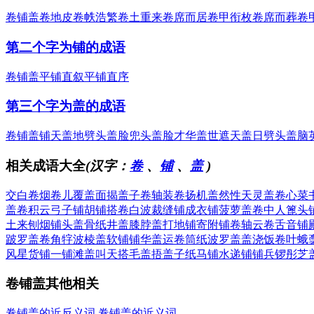
卷铺盖
卷地皮
卷帙浩繁
卷土重来
卷席而居
卷甲衔枚
卷席而葬
卷
第二个字为铺的成语
卷铺盖
平铺直叙
平铺直序
第三个字为盖的成语
卷铺盖
铺天盖地
劈头盖脸
兜头盖脸
才华盖世
遮天盖日
劈头盖脑
相关成语大全
(汉字：
卷
、
铺
、
盖
)
交白卷
烟卷儿
覆盖面
揭盖子
卷轴装
卷扬机
盖然性
天灵盖
卷心菜
盖
卷积云
弓子铺
胡铺搭
卷白波
裁缝铺
成衣铺
菠萝盖
卷中人
篦头
土来
刨烟铺
头盖骨
纸井盖
膝脖盖
打地铺
寄附铺
卷轴云
卷舌音
铺
跛罗盖
卷角牸
波棱盖
软铺铺
华盖运
卷筒纸
波罗盖
盖浇饭
卷叶蛾
风
星货铺
一铺滩
盖叫天
搭毛盖
捂盖子
纸马铺
水递铺
铺兵锣
彤芝
卷铺盖其他相关
卷铺盖的近反义词
卷铺盖的近义词