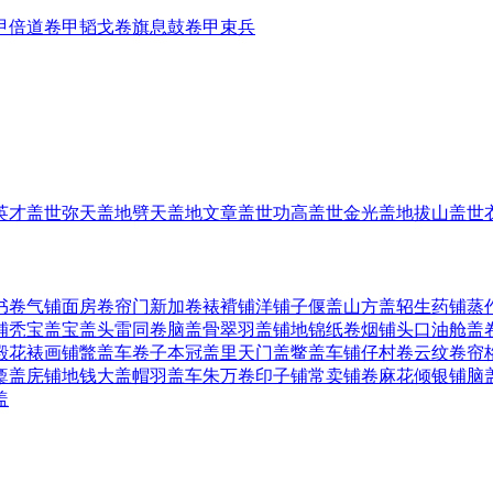
甲倍道
卷甲韬戈
卷旗息鼓
卷甲束兵
英才盖世
弥天盖地
劈天盖地
文章盖世
功高盖世
金光盖地
拔山盖世
书卷气
铺面房
卷帘门
新加卷
裱褙铺
洋铺子
偃盖山
方盖轺
生药铺
蒸
铺
秃宝盖
宝盖头
雷同卷
脑盖骨
翠羽盖
铺地锦
纸卷烟
铺头口
油舱盖
殿花
裱画铺
鼈盖车
卷子本
冠盖里
天门盖
鳖盖车
铺仔村
卷云纹
卷帘
稾盖庑
铺地钱
大盖帽
羽盖车
朱万卷
印子铺
常卖铺
卷麻花
倾银铺
脑
盖