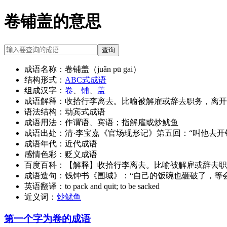
卷铺盖的意思
查询
成语名称：
卷铺盖（juǎn pū gai）
结构形式：
ABC式成语
组成汉字：
卷
、
铺
、
盖
成语解释：
收拾行李离去。比喻被解雇或辞去职务，离开
语法结构：
动宾式成语
成语用法：
作谓语、宾语；指解雇或炒鱿鱼
成语出处：
清·李宝嘉《官场现形记》第五回：“叫他去
成语年代：
近代成语
感情色彩：
贬义成语
百度百科：
【解释】收拾行李离去。比喻被解雇或辞去职
成语造句：
钱钟书《围城》：“自己的饭碗也砸破了，等
英语翻译：
to pack and quit; to be sacked
近义词：
炒鱿鱼
第一个字为卷的成语