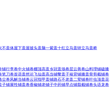
衣不盖体
屋下盖屋
披头盖脑
一紫盖十红
立马盖轿
立马盖桥
作铺
行李卷
中火铺
卷棚顶
高盖乡
冠盖场
卷层云
善卷山
料理铺
磕膝
卷笔刀
卷首语
盖然论
飞仙盖
高当铺
鳖盖子
裱背铺
膝盖骨
剪截铺
卷
格
尘卷风
解当铺
卷云冠
指甲盖
铺路石
不老盖
二荤铺
卷叶虫
顶盖花
盖子
铺展性
铺盖卷
香椒铺
老铺子
中药铺
早点铺
翦截铺
卷头语
龙卷