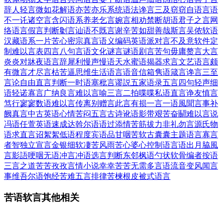
辞
人轻言微
如花解语
亦苦亦乐
系统语法
谗言三及
窃窃自语
言语
不一
讬诸空言
含闪语系
养老乞言
婉言相劝
禁断胡语
君子之言
网
络语言
假言判断
劖言讪语
不既言谢
辛苦如甜
善哉斯言
吴侬软语
汉藏语系
一片苦心
密宗真言
语义编码
英语派对
言不及意
软件定
制
难以言表
四言八句
言语文化
谜言谜语
剧言苦句
毋庸赘言
大言
炎炎
对牀夜语
言辞犀利
慢声慢语
天水蜜语
揭器求言
文艺语言
颇
有微言
才尽言枯
苦逼思维
生活语言
语音信箱
隽语箴言
谗言三至
言论自由
直言判断
一时语塞
秕言谬説
五家语录
五言四句
轻声细
语
轻诺寡言
广纳良言
难以言喻
三言二拍
喋喋私语
直言诤友
慎言
笃行
寥寥数语
难以言传
离别赠言
此言有损
一言一语
風聞言事
补
阙真言
中古英语
心情苦闷
五言古诗
讹语影带
艰苦奋鬬
难以言说
冯语任萱
英语速成
达斡尔语
语过添情
苦筋拔力
非礼勿言
源氏物
语
求直言诏
絮絮低语
程度宾语
品甘咽苦
软古囊囊
主题语言
寡言
者智
独立宣言
金银细软
凄苦风雨
苦心婆心
控制语言
语出月脇
風
言影語
哽咽无语
冲言冲语
选言判断
东邻枫语
勺状软骨
编者按语
三言之道
苦苦孜孜
言情小说
幸幸苦苦
无需多言
语流音变
风闻言
事
维吾尔语
饱经苦难
五言排律
苦楝根皮
被式语言
苦语软言其他相关