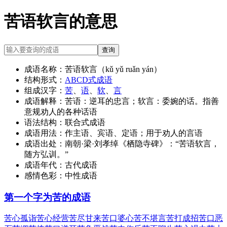
苦语软言的意思
查询
成语名称：
苦语软言（kǔ yǔ ruǎn yán）
结构形式：
ABCD式成语
组成汉字：
苦
、
语
、
软
、
言
成语解释：
苦语：逆耳的忠言；软言：委婉的话。指善
意规劝人的各种话语
语法结构：
联合式成语
成语用法：
作主语、宾语、定语；用于劝人的言语
成语出处：
南朝·梁·刘孝绰《栖隐寺碑》：“苦语软言，
随方弘训。”
成语年代：
古代成语
感情色彩：
中性成语
第一个字为苦的成语
苦心孤诣
苦心经营
苦尽甘来
苦口婆心
苦不堪言
苦打成招
苦口恶