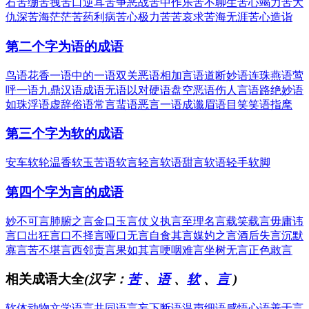
石
苦绷苦拽
苦口逆耳
苦争恶战
苦中作乐
苦不聊生
苦心竭力
苦大
仇深
苦海茫茫
苦药利病
苦心极力
苦苦哀求
苦海无涯
苦心造诣
第二个字为语的成语
鸟语花香
一语中的
一语双关
恶语相加
言语道断
妙语连珠
燕语莺
呼
一语九鼎
汉语成语
无语以对
硬语盘空
恶语伤人
言语路绝
妙语
如珠
浮语虚辞
俗语常言
蜚语恶言
一语成谶
眉语目笑
笑语指麾
第三个字为软的成语
安车软轮
温香软玉
苦语软言
轻言软语
甜言软语
轻手软脚
第四个字为言的成语
妙不可言
肺腑之言
金口玉言
仗义执言
至理名言
载笑载言
毋庸讳
言
口出狂言
口不择言
哑口无言
自食其言
媒妁之言
酒后失言
沉默
寡言
苦不堪言
西邻责言
果如其言
哽咽难言
坐树无言
正色敢言
相关成语大全
(汉字：
苦
、
语
、
软
、
言
)
软体动物
文学语言
共同语言
妄下断语
温声细语
感悟心语
善于言