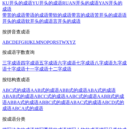
KU开头的成语
YU开头的成语
RUAN开头的成语
YAN开头的
成语
带苦的成语
带语的成语
带软的成语
带言的成语
苦开头的成语
语
开头的成语
软开头的成语
言开头的成语
按拼音查成语
A
B
C
D
E
F
G
H
J
K
L
M
N
O
P
Q
R
S
T
W
X
Y
Z
按成语字数查询
三字成语
四字成语
五字成语
六字成语
七字成语
八字成语
九字成
语
十字成语
十一字成语
十二字成语
按结构查成语
ABC式的成语
AAB式的成语
ABB式的成语
ABA式的成语
ABAB式的成语
ABCC式的成语
AABC式的成语
AABB式的成
语
ABBA式的成语
ABBC式的成语
ABAC式的成语
ABCD式的
成语
ABCA式的成语
按成语分类