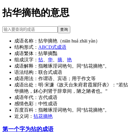
拈华摘艳的意思
查询
成语名称：
拈华摘艳（niān huá zhāi yàn）
结构形式：
ABCD式成语
成语繁体：
拈華摘豔
组成汉字：
拈
、
华
、
摘
、
艳
成语解释：
指雕琢淫词艳句。同“拈花摘艳”。
语法结构：
联合式成语
成语用法：
作谓语、宾语；用于作文等
成语出处：
明·宋濂《故天台朱府君霞屋阡表》：“若拈
华摘艳，鉥心刿肾于辞章间，陋之陋者也。”
成语年代：
古代成语
感情色彩：
中性成语
百度百科：
指雕琢淫词艳句。同“拈花摘艳”。
近义词：
拈花摘艳
第一个字为拈的成语