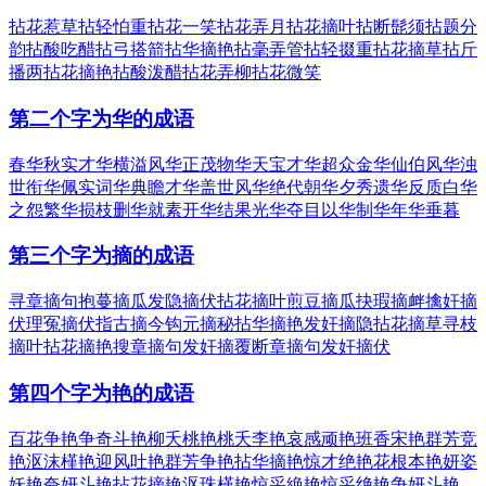
拈花惹草
拈轻怕重
拈花一笑
拈花弄月
拈花摘叶
拈断髭须
拈题分
韵
拈酸吃醋
拈弓搭箭
拈华摘艳
拈毫弄管
拈轻掇重
拈花摘草
拈斤
播两
拈花摘艳
拈酸泼醋
拈花弄柳
拈花微笑
第二个字为华的成语
春华秋实
才华横溢
风华正茂
物华天宝
才华超众
金华仙伯
风华浊
世
衔华佩实
词华典瞻
才华盖世
风华绝代
朝华夕秀
遗华反质
白华
之怨
繁华损枝
删华就素
开华结果
光华夺目
以华制华
年华垂暮
第三个字为摘的成语
寻章摘句
抱蔓摘瓜
发隐摘伏
拈花摘叶
煎豆摘瓜
抉瑕摘衅
擒奸摘
伏
理冤摘伏
指古摘今
钩元摘秘
拈华摘艳
发奸摘隐
拈花摘草
寻枝
摘叶
拈花摘艳
搜章摘句
发奸摘覆
断章摘句
发奸摘伏
第四个字为艳的成语
百花争艳
争奇斗艳
柳夭桃艳
桃夭李艳
哀感顽艳
班香宋艳
群芳竞
艳
沤沫槿艳
迎风吐艳
群芳争艳
拈华摘艳
惊才绝艳
花根本艳
妍姿
妖艳
夸妍斗艳
拈花摘艳
沤珠槿艳
惊采絶艳
惊采绝艳
争妍斗艳