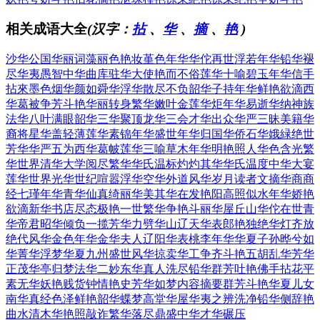
相关成语大全
(汉字：
拈
、
华
、
摘
、
艳
)
沙华公国
华丽词藻
丽色艳妆
堇色年华
华佗再世
浮若年华
铅华褪
尽
华夷愚智
中华曲库
驻华大使
艳而不俗
莲华十喻
碧玉年华
信手
拈來
墨色烟华
颜如舜华
浮华散尽
不负韶华
子持年华
鲜艳欲滴
西
华葛被
争芳斗艳
华丽转身
繁华嫩叶
金莲华炬
年华易逝
华纳神族
法华八叶
满眼韶华
三华聚顶
龙华三会
才华出众
华严三昧
美籍华
裔
将星华盖
轻薄莲华
素锦年华
盛世年华
归国华侨
石华娥緑
绝世
芳华
华严五为
西华葛帔
莲华三喻
草木年华
明艳照人
华色含光
繁
华世界
清华大学
阅尽繁华
华氏温标
灼灼其华
华氏温度
中华大宴
莲华世界
光华世纪
喧嚣浮华
空华外道
风华岁月
读者文摘
华商商
经
七瑾年华
青华仙真
绮丽华美
其华在发
艳阳高照
似水年华
娇艳
欲滴
新华书店
尽态极艳
一世繁华
争艳斗丽
华屋丘山
华佗在世
青
华帝君
昭华倾负
一揽芳华
力劈华山
辽天华表
郎艳独绝
华灯齐放
绝代风华
金色年华
金华夫人
辽阳华表
桃李年华
华夏子孙
晔兮如
华
菁华浮梦
华夏九州
盛世风华
掠卖华工
争齐斗艳
五胡乱华
芳华
正茂
华亭归梦
法华二妙
东华真人
洗尽铅华
群芳吐艳
佛手拈花
平
素无华
妖艳贱货
钟情艳史
芳华如梦
内容摘要
群芳斗艳
华夏儿女
南华真经
色泽鲜艳
韶华蝶梦
高堂华屋
华夷之辨
洗净铅华
侧辞艳
曲
水清木华
艳照敲诈
繁华落尽
鼎盛中华
才华碾压