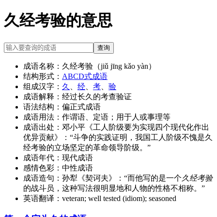
久经考验的意思
查询
成语名称：
久经考验（jiǔ jīng kǎo yàn）
结构形式：
ABCD式成语
组成汉字：
久
、
经
、
考
、
验
成语解释：
经过长久的考查验证
语法结构：
偏正式成语
成语用法：
作谓语、定语；用于人或事理等
成语出处：
邓小平《工人阶级要为实现四个现代化作出
优异贡献》：“斗争的实践证明，我国工人阶级不愧是久
经考验的立场坚定的革命领导阶级。”
成语年代：
现代成语
感情色彩：
中性成语
成语造句：
孙犁《契诃夫》：“而他写的是一个
久经考验
的战斗员，这种写法很明显地和人物的性格不相称。”
英语翻译：
veteran; well tested (idiom); seasoned