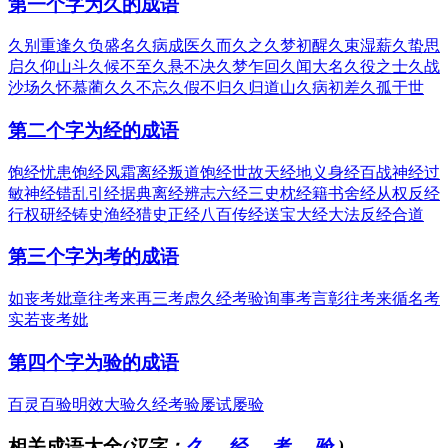
第一个字为久的成语
久别重逢
久负盛名
久病成医
久而久之
久梦初醒
久束湿薪
久蛰思
启
久仰山斗
久候不至
久悬不决
久梦乍回
久闻大名
久役之士
久战
沙场
久怀慕蔺
久久不忘
久假不归
久归道山
久病初差
久孤于世
第二个字为经的成语
饱经忧患
饱经风霜
离经叛道
饱经世故
天经地义
身经百战
神经过
敏
神经错乱
引经据典
离经辨志
六经三史
枕经籍书
舍经从权
反经
行权
研经铸史
渔经猎史
正经八百
传经送宝
大经大法
反经合道
第三个字为考的成语
如丧考妣
章往考来
再三考虑
久经考验
询事考言
彰往考来
循名考
实
若丧考妣
第四个字为验的成语
百灵百验
明效大验
久经考验
屡试屡验
相关成语大全
(汉字：
久
、
经
、
考
、
验
)