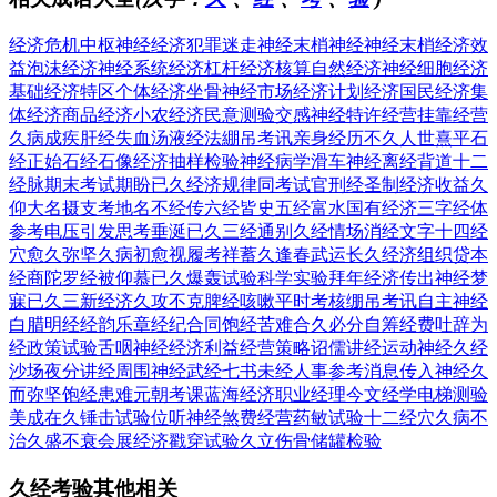
经济危机
中枢神经
经济犯罪
迷走神经
末梢神经
神经末梢
经济效
益
泡沫经济
神经系统
经济杠杆
经济核算
自然经济
神经细胞
经济
基础
经济特区
个体经济
坐骨神经
市场经济
计划经济
国民经济
集
体经济
商品经济
小农经济
民意测验
交感神经
特许经营
挂靠经营
久病成疾
肝经失血
汤液经法
綳吊考讯
亲身经历
不久人世
熹平石
经
正始石经
石像经济
抽样检验
神经病学
滑车神经
离经背道
十二
经脉
期末考试
期盼已久
经济规律
同考试官
刑经圣制
经济收益
久
仰大名
摄支考地
名不经传
六经皆史
五经富水
国有经济
三字经体
参考电压
引发思考
垂涎已久
三经通别
久经情场
消经文字
十四经
穴
愈久弥坚
久病初愈
视履考祥
蓄久逢春
武运长久
经济组织
贷本
经商
陀罗经被
仰慕已久
爆轰试验
科学实验
拜年经济
传出神经
梦
寐已久
三新经济
久攻不克
脾经咳嗽
平时考核
绷吊考讯
自主神经
白腊明经
经韵乐章
经纪合同
饱经苦难
合久必分
自筹经费
吐辞为
经
政策试验
舌咽神经
经济利益
经营策略
诏儒讲经
运动神经
久经
沙场
夜分讲经
周围神经
武经七书
未经人事
参考消息
传入神经
久
而弥坚
饱经患难
元朝考课
蓝海经济
职业经理
今文经学
电梯测验
美成在久
锤击试验
位听神经
煞费经营
药敏试验
十二经穴
久病不
治
久盛不衰
会展经济
戳穿试验
久立伤骨
储罐检验
久经考验其他相关