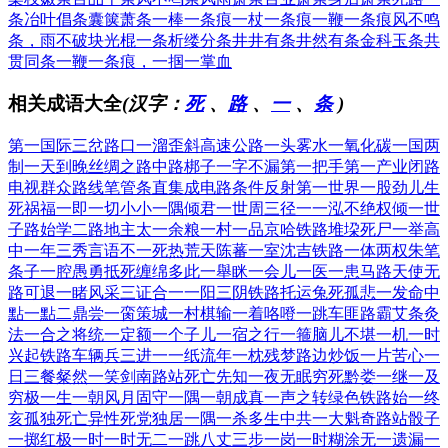
条
冶叶倡条
囊箧萧条
一棒一条痕
一杖一条痕
一鞭一条痕
风不鸣
条，雨不破块
光棍一条
析缕分条
井井有条
井然有条
金科玉条
共
贯同条
一鞭一条痕，一掴一掌血
相关成语大全
(汉字：
死
、
路
、
一
、
条
)
第一国际
三岔路口
一溜歪斜
高速公路
一头雾水
一氧化碳
一国两
制
一天到晚
丝绸之路
中路梆子
一字不漏
第一把手
第一产业
闭路
电视
群众路线
笔管条直
集成电路
条件反射
第一世界
一股劲儿
生
死祸福
一即一切
小小一隅
倾君一世
周三径一
一泓不绝
权倾一世
子路始学
二路地主
太一余粮
一村一品
京哈铁路
堆垜死尸
一举高
中
一年三秀
言语不一
死热荒天
陈蕃一室
沈吉铁路
一体两权
朱笔
条子
一腔愚勇
抵死缠绵
多此一舉
眯一会儿
一医一患
马路天使
无
路可退
一睹风采
三证合一
一阳三阴
铁路托运
兔死孤悲
一发命中
點一點二
鼎尝一脔
策城一村
棋输一着
咯噔一跳
车匪路霸
艾条灸
法
一合之将
统一定额
一个子儿
一宿之行
一箍脑儿
不堪一机
一时
兴起
铁路车辆
兵三进一
一纸流年
一枕残梦
路边炒饭
一片苦心
一
日三餐
粲然一笑
剑南路站
死亡先知
一夜无眠
穷死黔娄
一继一及
穷极一生
一朝风月
固守一隅
一朝成真
一声之转
绿色铁路
始一终
亥
孤独死亡
异性死党
独居一隅
一杀多生
中共一大
魁奇路站
骰子
一掷
红极一时
一时无二
一跳八丈
三步一岗
一时糊涂
无一遗漏
一