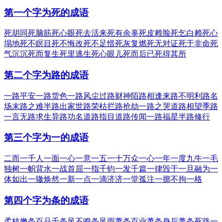
第一个字为死的成语
死胡同
死脑筋
死心眼
死去活来
死有余辜
死皮赖脸
死乞白赖
死心
塌地
死不瞑目
死不悔改
死不足惜
死灰复燃
死无对证
死于非命
死
气沉沉
死而复生
死里逃生
死心眼儿
死而后已
死得其所
第二个字为路的成语
一路平安
一路货色
一路风尘
过路财神
陌路相逢
来路不明
利路名
场
末路之难
半路出家
世路荣枯
拦路抢劫
一路之哭
道路相望
季路
一言
无路求生
异路功名
道路指目
道路传闻
一路福星
半路修行
第三个字为一的成语
二而一
千人一面
一心一意
一五一十
万众一心
一年一度
九牛一毛
独树一帜
背水一战
首屈一指
千钧一发
千篇一律
毁于一旦
融为一
体
如出一辙
焕然一新
一点一滴
济济一堂
孤注一掷
不拘一格
第四个字为条的成语
柔枝嫩条
百品千条
风不鸣条
风雨萧条
百业萧条
身后萧条
死路一