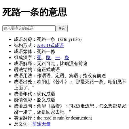
死路一条的意思
查询
成语名称：
死路一条（sǐ lù yī tiáo）
结构形式：
ABCD式成语
成语繁体：
死路一條
组成汉字：
死
、
路
、
一
、
条
成语解释：
无路可走，比喻没有前途
语法结构：
偏正式成语
成语用法：
作谓语、定语、宾语；指没有前途
成语出处：
欧阳山《苦斗》：“那是死路一条。咱们见不
上面了。”
成语年代：
现代成语
感情色彩：
贬义成语
成语造句：
余华《活着》：“我边走边想，怎么想都是
死
路一条
了，还是回家去吧。”
英语翻译：
the road to ruin(or destruction)
反义词：
前途无量