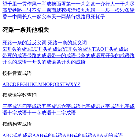
望千里
一贯作风
一举成擒
面署第一
一为之甚
一介行人
一干为尽
高架铁路
一过不父
一蹶而就
死模活様
九九歸一
一步一挨
沙条绫
香
一中同长
八一起义
奉天一两
禁行线路
甩死耗子
死路一条其他相关
死路一条的近反义词
死路一条的反义词
SI开头的成语
LU开头的成语
YI开头的成语
TIAO开头的成语
带死的成语
带路的成语
带一的成语
带条的成语
死开头的成语
路
开头的成语
一开头的成语
条开头的成语
按拼音查成语
A
B
C
D
E
F
G
H
J
K
L
M
N
O
P
Q
R
S
T
W
X
Y
Z
按成语字数查询
三字成语
四字成语
五字成语
六字成语
七字成语
八字成语
九字成
语
十字成语
十一字成语
十二字成语
按结构查成语
ABC式的成语
AAB式的成语
ABB式的成语
ABA式的成语