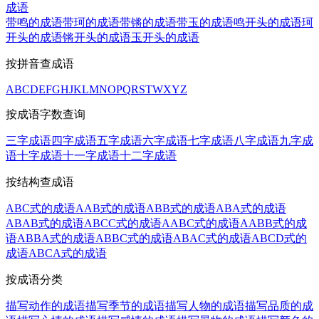
成语
带鸣的成语
带珂的成语
带锵的成语
带玉的成语
鸣开头的成语
珂
开头的成语
锵开头的成语
玉开头的成语
按拼音查成语
A
B
C
D
E
F
G
H
J
K
L
M
N
O
P
Q
R
S
T
W
X
Y
Z
按成语字数查询
三字成语
四字成语
五字成语
六字成语
七字成语
八字成语
九字成
语
十字成语
十一字成语
十二字成语
按结构查成语
ABC式的成语
AAB式的成语
ABB式的成语
ABA式的成语
ABAB式的成语
ABCC式的成语
AABC式的成语
AABB式的成
语
ABBA式的成语
ABBC式的成语
ABAC式的成语
ABCD式的
成语
ABCA式的成语
按成语分类
描写动作的成语
描写季节的成语
描写人物的成语
描写品质的成