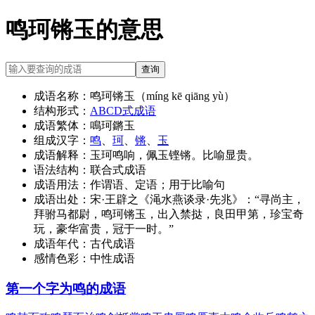
鸣珂锵玉的意思
查询
成语名称：
鸣珂锵玉（míng kē qiāng yù）
结构形式：
ABCD式成语
成语繁体：
鳴珂鏘玉
组成汉字：
鸣
、
珂
、
锵
、
玉
成语解释：
玉珂鸣响，佩玉铿锵。比喻显贵。
语法结构：
联合式成语
成语用法：
作谓语、定语；用于比喻句
成语出处：
宋·王辟之《渑水燕谈录·先兆》：“寻尚主，
拜驸马都尉，鸣珂锵玉，出入禁挞，良田甲第，珍宝奇
玩，豪华富贵，冠于一时。”
成语年代：
古代成语
感情色彩：
中性成语
第一个字为鸣的成语