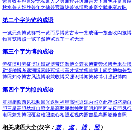
紫
兼收并容
兼爱无私
兼人之勇
兼程并进
兼善天下
兼包并畜
兼葭
秋水
兼人好胜
兼年之储
兼官重绂
兼览博照
兼资文武
兼弱攻昧
第二个字为览的成语
一览无余
博览群书
一览而尽
博览古今
一览成诵
一览全收
闳览博
物
兼览博照
一览了然
博览五车
一览无遗
第三个字为博的成语
旁征博引
旁征博访
巍冠博带
泛滥博文
褒衣博带
旁求博考
米盐博
辩
深稽博考
远溯博索
峨冠博带
高才博学
瘦羊博士
闳览博物
兼览
博照
知今博古
风流博浪
兼收博采
强识博闻
繁称博引
强记博闻
第四个字为照的成语
肝胆相照
西风残照
回光返照
福星高照
返观内照
立此存照
脐脂自
照
三星高照
然糠自照
文星高照
犀燃烛照
同明相照
回光反照
风行
电照
兼览博照
覆盆难照
腹心相照
返视内照
吉星高照
燃糠自照
相关成语大全
(汉字：
兼
、
览
、
博
、
照
)