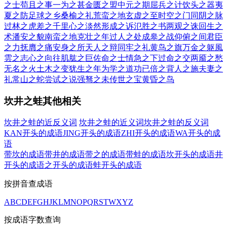
之士
苟且之事
一为之甚
金匮之盟
中元之期
屈兵之计
饮头之器
夷
夏之防
足球之乡
桑榆之礼
荒蛮之地
玄虚之至
时空之门
同阴之脉
过林之虎
差之千里
心之淡然
形成之诉
氾胜之书
两观之诛
回生之
术
潘安之貌
南蛮之地
克壮之年
过人之处
成皋之战
仰俯之间
君臣
之力
抚膺之痛
安身之所
天人之辩
同牢之礼
黄鸟之旗
万金之躯
風
雲之志
心之向往
肌肱之巨
佐命之士
情急之下
过命之交
两靥之愁
无名之火
土木之变
犹生之年
为学之道
功已倍之
背人之施
夫妻之
礼
常山之蛇
尝试之说
强驽之未
传世之宝
黄昏之鸟
坎井之蛙其他相关
坎井之蛙的近反义词
坎井之蛙的近义词
坎井之蛙的反义词
KAN开头的成语
JING开头的成语
ZHI开头的成语
WA开头的成
语
带坎的成语
带井的成语
带之的成语
带蛙的成语
坎开头的成语
井
开头的成语
之开头的成语
蛙开头的成语
按拼音查成语
A
B
C
D
E
F
G
H
J
K
L
M
N
O
P
Q
R
S
T
W
X
Y
Z
按成语字数查询