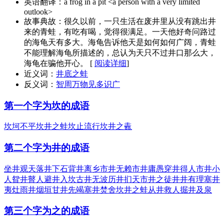
英语翻译：
a frog in a pit <a person with a very limited
outlook>
故事典故：
很久以前，一只生活在废井里从没有跳出井
来的青蛙，有吃有喝，觉得很满足。一天他好奇问路过
的海龟天有多大。海龟告诉他天是如何如何广阔，青蛙
不能理解海龟所描述的，总认为天只不过井口那么大，
海龟在骗他开心。 [
阅读详细
]
近义词：
井底之蛙
反义词：
智周万物
见多识广
第一个字为坎的成语
坎坷不平
坎井之蛙
坎止流行
坎井之鼃
第二个字为井的成语
坐井观天
落井下石
背井离乡
市井无赖
市井庸愚
穿井得人
市井小
人
眢井瞽人
避井入坎
古井无波
历井扪天
市井之徒
井井有理
塞井
夷灶
雨井烟垣
甘井先竭
塞井焚舍
坎井之蛙
从井救人
掘井及泉
第三个字为之的成语