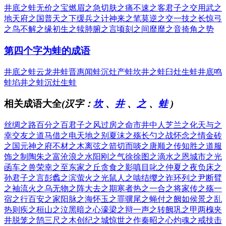
井底之蛙
无价之宝
燃眉之急
切肤之痛
不速之客
君子之交
用武之
地
天府之国
普天之下
缓兵之计
神来之笔
莫逆之交
一技之长
惊弓
之鸟
不解之缘
初生之犊
肺腑之言
顷刻之间
靡靡之音
掎角之势
第四个字为蛙的成语
井底之蛙
云龙井蛙
晋惠闻蛙
沉灶产蛙
坎井之蛙
臼灶生蛙
井底鸣
蛙
埳井之蛙
沉灶生蛙
相关成语大全
(汉字：
坎
、
井
、
之
、
蛙
)
丝绸之路
百分之百
君子之风
过房之命
市井中人
芝兰之化
天与之
幸
交友之道
马借之电
天地之别
夏沫之殇
长勺之战
怀念之情
金砖
之国
元神之府
不材之木
离弦之箭
切而啖之
唐顺之传
知胜之道
服
饰之制
陶朱之富
沧浪之水
阳刚之气
徐徐图之
滴水之恩
城市之光
函车之兽
荣幸之至
东家之丘
贪食之影
嗔目叱之
仲夏之夜
负床之
孙
君子之言
彭蠡之滨
萤火之光
鼠人之啮
结缨之诈
环列之尹
断臂
之袖
流火之乌
无物之阵
大去之期
寒者热之
一合之将
家传之殇
一
宿之行
百安之家
阳脉之海
怀玉之罪
骥尾之蝇
付之阙如
侯景之乱
热则疾之
桓山之泣
黑暗之心
濠梁之辩
一声之转
阙巩之甲
两槐夹
井
脱笼之鹄
三尺之木
创纪之城
惊世之作
秦昭之心
灼魂之戒
技击