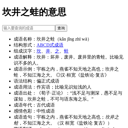
坎井之蛙的意思
查询
成语名称：
坎井之蛙（kǎn jǐng zhī wā）
结构形式：
ABCD式成语
组成汉字：
坎
、
井
、
之
、
蛙
成语解释：
坎井：坏井，废井。废井里的青蛙。比喻见
识不多的人。
成语示例：
宇栋之内，燕雀不知天地之高也；坎井之
蛙，不知江海之大。 ◎汉·桓宽《盐铁论·复古》
语法结构：
偏正式成语
成语用法：
作宾语；比喻见识短浅的人
成语出处：
《荀子·正论》：“浅不足与测深，愚不足与
谋知，坎井之蛙，不可与语东海之乐。”
成语年代：
古代成语
感情色彩：
中性成语
成语造句：
宇栋之内，燕雀不知天地之高也；
坎井之
蛙
，不知江海之大。（汉 桓宽《盐铁论 复古》）