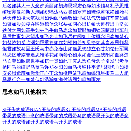
后
名如其人
十人念佛
美丽如初
殚思竭虑
心净如水
铺马札子
思维
缜密
亦复如斯
人潮如织
噶达马西
噤如寒蝉
如糖似蜜
敬终如始
马
路天使
如掾大笔
残月如钩
伽马函数
如理如法
气势如虹
辛苦如甜
如臂如股
如梗在喉
道德信念
张袂如阴
心思机敏
大道行思
心坚如
铁
付之阙如
高手如林
当牛做马
思念如絮
眼如铜铃
暗暗思忖
车前
马后
世事如常
箭步如飞
奔走如飞
尽付阙如
上位概念
旧欢如梦
心
如焚烧
如岳临渊
如釋重負
如丝如缕
如若初见
恰如其当
积思顿释
但君如故
马固王氏
马中赤兔
春山如黛
思想独立
心甘如饴
行军司
马
思忆若殇
苦逼思维
落花如雨
妾心如水
如金似玉
残阳如血
路遥
马亡
弃如敝履
世事如棋
一贯如此
丁克思想
鱼母念子
引发思考
单
槍匹马
脱缰野马
贾马许郑
夕阳如血
马援铜柱
平粜思想
忧心如擣
安必思危
颜如舜华
正心正念
如椽巨笔
飞箭如蝗
流星报马
二人相
马
思行合一
如梦似幻
浩瀚如海
付诸阙如
箭如雨发
思念如马其他相关
SI开头的成语
NIAN开头的成语
RU开头的成语
MA开头的成语
带思的成语
带念的成语
带如的成语
带马的成语
思开头的成语
念
开头的成语
如开头的成语
马开头的成语