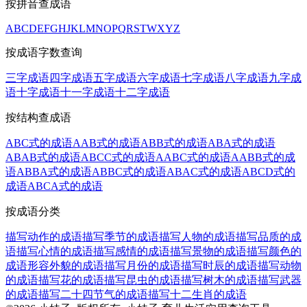
按拼音查成语
A
B
C
D
E
F
G
H
J
K
L
M
N
O
P
Q
R
S
T
W
X
Y
Z
按成语字数查询
三字成语
四字成语
五字成语
六字成语
七字成语
八字成语
九字成
语
十字成语
十一字成语
十二字成语
按结构查成语
ABC式的成语
AAB式的成语
ABB式的成语
ABA式的成语
ABAB式的成语
ABCC式的成语
AABC式的成语
AABB式的成
语
ABBA式的成语
ABBC式的成语
ABAC式的成语
ABCD式的
成语
ABCA式的成语
按成语分类
描写动作的成语
描写季节的成语
描写人物的成语
描写品质的成
语
描写心情的成语
描写感情的成语
描写景物的成语
描写颜色的
成语
形容外貌的成语
描写月份的成语
描写时辰的成语
描写动物
的成语
描写花的成语
描写昆虫的成语
描写树木的成语
描写武器
的成语
描写二十四节气的成语
描写十二生肖的成语