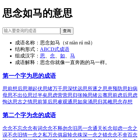
思念如马的意思
查询
成语名称：
思念如马（sī niàn rú mǎ）
结构形式：
ABCD式成语
组成汉字：
思
、
念
、
如
、
马
成语解释：
思念你就像一直奔跑的马一样。
第一个字为思的成语
思前想后
思潮起伏
思绪万千
思深忧远
思所逐之
思患预防
思妇病
母
思不出位
思过半矣
思虑营营
思归张翰
思绪云骞
思前虑后
思虑
恂达
思古之情
思前算后
思睿观通
思如泉涌
思归其雌
思念存想
第二个字为念的成语
念念不忘
念念有词
念念不释
勿念旧恶
一念通天
长念却虑
一念之
误
不念旧情
一念之私
万念俱寂
轸念殊深
一念之错
念念不舍
百念