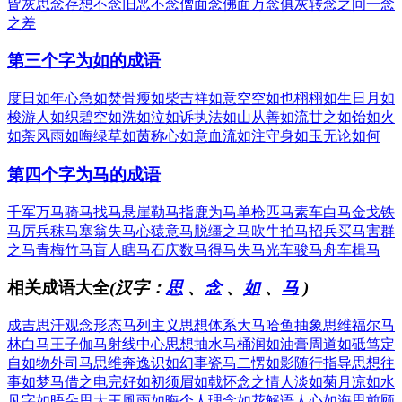
皆灰
思念存想
不念旧恶
不念僧面念佛面
万念俱灰
转念之间
一念
之差
第三个字为如的成语
度日如年
心急如焚
骨瘦如柴
吉祥如意
空空如也
栩栩如生
日月如
梭
游人如织
碧空如洗
如泣如诉
执法如山
从善如流
甘之如饴
如火
如荼
风雨如晦
绿草如茵
称心如意
血流如注
守身如玉
无论如何
第四个字为马的成语
千军万马
骑马找马
悬崖勒马
指鹿为马
单枪匹马
素车白马
金戈铁
马
厉兵秣马
塞翁失马
心猿意马
脱缰之马
吹牛拍马
招兵买马
害群
之马
青梅竹马
盲人瞎马
石庆数马
得马失马
光车骏马
舟车楫马
相关成语大全
(汉字：
思
、
念
、
如
、
马
)
成吉思汗
观念形态
马列主义
思想体系
大马哈鱼
抽象思维
福尔马
林
白马王子
伽马射线
中心思想
抽水马桶
润如油膏
周道如砥
笃定
自如
物外司马
思维奔逸
识如幻事
瓷马二愣
如影随行
指导思想
往
事如梦
马借之电
完好如初
须眉如戟
怀念之情
人淡如菊
月凉如水
见字如晤
朵思大王
風雨如晦
个人理念
如花解语
人心如海
思前顾