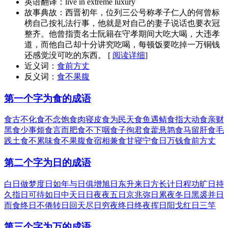
英语翻译：
live in extreme luxury
故事典故：
西晋初年，位列三公号称孝子仁人的何曾标
榜自己按礼法行事，他就是对自己的妻子说话也要衣冠
整齐。他曾指责名士阮籍在守孝期间大吃大喝，大违孝
道，而他自己却十分讲究吃喝，每顿饭要吃掉一万铜钱
还感觉没可吃的东西。 [
阅读详细
]
近义词：
食前方丈
反义词：
食不果腹
第一个字为食的成语
食古不化
食不念饱
食肉寝皮
食为民天
食鱼遇鲭
食指大动
食亲财
黑
食少事烦
食言而肥
食不下咽
食子徇君
食藿悬鹑
食马留肝
食毛
践土
食不累味
食不果腹
食宿相兼
食甘寝宁
食日万钱
食前方丈
第二个字为日的成语
白日做梦
度日如年
与日俱增
旭日东升
来日方长
计日程功
旷日持
久
指日可待
如日中天
日日夜夜
五日京兆
弥日累夜
冬日黑裘
并日
而食
终日不倦
转日回天
尽日穷夜
终日终夜
挥日阳戈
红日三竿
第三个字为万的成语