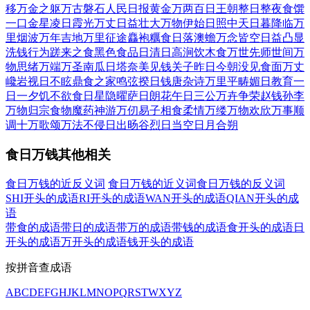
移
万金之躯
万古磐石
人民日报
黄金万两
百日王朝
整日整夜
食馔
一口
金星凌日
霞光万丈
日益壮大
万物伊始
日照中天
日暮降临
万
里烟波
万年吉地
万里征途
麤袍糲食
日落澳蟾
万念皆空
日益凸显
洗钱行为
蹉来之食
黑色食品
日清日高
涧饮木食
万世先师
世间万
物
思绪万端
万圣南瓜
日塔奈美
见钱关子
昨日今朝
没见食面
万丈
巉岩
视日不眩
鼎食之家
鸣弦揆日
钱唐杂诗
万里平畴
媚日教育
一
日一夕
饥不欲食
日星隐曜
萨日朗花
午日三公
万卉争荣
赵钱孙李
万物归宗
食物魔药
神游万仞
易子相食
柔情万缕
万物欢欣
万事顺
调
十万歌颂
万法不侵
日出旸谷
烈日当空
日月合朔
食日万钱其他相关
食日万钱的近反义词
食日万钱的近义词
食日万钱的反义词
SHI开头的成语
RI开头的成语
WAN开头的成语
QIAN开头的成
语
带食的成语
带日的成语
带万的成语
带钱的成语
食开头的成语
日
开头的成语
万开头的成语
钱开头的成语
按拼音查成语
A
B
C
D
E
F
G
H
J
K
L
M
N
O
P
Q
R
S
T
W
X
Y
Z