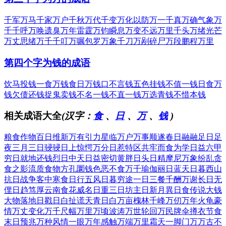
千军万马
千家万户
千秋万代
千变万化
以防万一
千真万确
气象万
千
千呼万唤
遗臭万年
雷霆万钧
瞬息万变
不远万里
千头万绪
光芒
万丈
思绪万千
千叮万嘱
包罗万象
千刀万剐
碎尸万段
鹏程万里
第四个字为钱的成语
饮马投钱
一食万钱
食日万钱
口不言钱
五色挂钱
不值一钱
日食万
钱
欠债还钱
捉鬼卖钱
不名一钱
不直一钱
万选青钱
不惜本钱
相关成语大全
(汉字：
食
、
日
、
万
、
钱
)
粮食作物
百日维新
万有引力
星临万户
万事顺遂
春日融融
足日足
夜
三月三日
骎骎日上
惊愕万分
日惹特区
共牢而食
为学日益
六甲
穷日
就地还钱
烈日中天
日益密切
黄胖日头
日精摩尼
万象纷乱
贪
食之影
流质食物
方孔圜钱
色恶不食
万千瑜伽
丽日蓝天
日暮西山
抗日战争
客中寒食
日行五风
日暮穷途
一日三餐
千酬万谢
长日无
俚
日趋笃厚
云南食花
威名日重
三日坊主
日新月異
日食传说
大钱
大物
落地日戳
日白扯谎
天青日白
万亩槐林
千峰万仞
万年火龟
豪
情万丈
变化万千
尺幅万里
万顷波涛
万世轮回
万民牌伞
撙衣节食
末日预兆
万种风情
一眼万年
感触万端
万里霜天
一脚门万
万古不