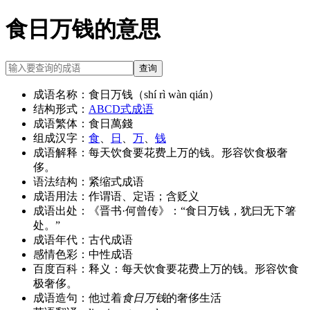
食日万钱的意思
查询
成语名称：
食日万钱（shí rì wàn qián）
结构形式：
ABCD式成语
成语繁体：
食日萬錢
组成汉字：
食
、
日
、
万
、
钱
成语解释：
每天饮食要花费上万的钱。形容饮食极奢
侈。
语法结构：
紧缩式成语
成语用法：
作谓语、定语；含贬义
成语出处：
《晋书·何曾传》：“食日万钱，犹曰无下箸
处。”
成语年代：
古代成语
感情色彩：
中性成语
百度百科：
释义：每天饮食要花费上万的钱。形容饮食
极奢侈。
成语造句：
他过着
食日万钱
的奢侈生活