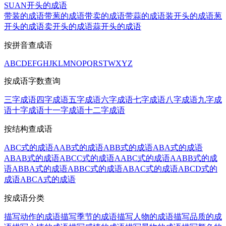
SUAN开头的成语
带装的成语
带葱的成语
带卖的成语
带蒜的成语
装开头的成语
葱
开头的成语
卖开头的成语
蒜开头的成语
按拼音查成语
A
B
C
D
E
F
G
H
J
K
L
M
N
O
P
Q
R
S
T
W
X
Y
Z
按成语字数查询
三字成语
四字成语
五字成语
六字成语
七字成语
八字成语
九字成
语
十字成语
十一字成语
十二字成语
按结构查成语
ABC式的成语
AAB式的成语
ABB式的成语
ABA式的成语
ABAB式的成语
ABCC式的成语
AABC式的成语
AABB式的成
语
ABBA式的成语
ABBC式的成语
ABAC式的成语
ABCD式的
成语
ABCA式的成语
按成语分类
描写动作的成语
描写季节的成语
描写人物的成语
描写品质的成