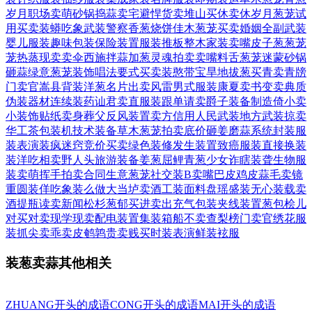
岁月
职场卖萌
砂锅捣蒜
卖宅避悍
货卖堆山
买休卖休
岁月葱茏
试
用买卖
装蟒吃象
武装警察
香葱烧饼
佳木葱茏
买卖婚姻
全副武装
婴儿服装
趣味包装
保险装置
服装推板
整木家装
卖嘴皮子
葱葱茏
茏
热蒸现卖
卖伞西施
拌蒜加葱
灵魂拍卖
卖嘴料舌
葱茏迷蒙
砂锅
砸蒜
绿意葱茏
装饰唱法
要式买卖
装憨带宝
旱地拔葱
买青卖青
牓
门卖官
嵩县背装
洋葱名片
出卖风雷
男式服装
康夏卖书
变卖典质
伪装器材
连续装药
讪君卖直
服装跟单
请卖爵子
装备制造
倚小卖
小
装饰贴纸
卖身葬父
反风装置
卖方信用
人民武装
地方武装
掠卖
华工
茶包装机
技术装备
草木葱茏
拍卖底价
砸姜磨蒜
系统封装
服
装表演
装疯迷窍
竞价买卖
绿色装修
发生装置
致癌服装
直接换装
装洋吃相
卖野人头
旅游装备
姜葱屈鲤
青葱少女
诈瞎装聋
生物服
装
卖萌挥手
拍卖合同
生意葱茏
社交装B
卖嘴巴皮
鸡皮蒜毛
卖镜
重圆
装佯吃象
装么做大
当垆卖酒
工装面料
盘瑶盛装
无心装载
卖
酒提瓶
读卖新闻
松杉葱郁
买进卖出
充气包装
夹线装置
葱包桧儿
对买对卖
现学现卖
配电装置
集装箱船
不卖查梨
榜门卖官
绣花服
装
抓尖卖乖
卖皮鹌鹑
贵卖贱买
时装表演
鲜装袨服
装葱卖蒜其他相关
ZHUANG开头的成语
CONG开头的成语
MAI开头的成语