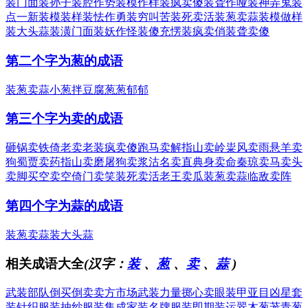
装门面
装孙子
装腔作势
装模作样
装疯卖傻
装聋作哑
装神弄鬼
装
点一新
装模装样
装怯作勇
装穷叫苦
装死卖活
装葱卖蒜
装模做样
装大头蒜
装潢门面
装妖作怪
装傻充愣
装疯卖俏
装聋卖傻
第二个字为葱的成语
装葱卖蒜
小葱拌豆腐
葱葱郁郁
第三个字为卖的成语
砸锅卖铁
倚老卖老
装疯卖傻
跑马卖解
指山卖岭
粜风卖雨
悬羊卖
狗
蜀贾卖药
指山卖磨
屠狗卖浆
沽名卖直
典身卖命
秦琼卖马
卖头
卖脚
买空卖空
倚门卖笑
装死卖活
老王卖瓜
装葱卖蒜
临敌卖阵
第四个字为蒜的成语
装葱卖蒜
装大头蒜
相关成语大全
(汉字：
装
、
葱
、
卖
、
蒜
)
武装部队
倒买倒卖
卖方市场
武装力量
掷心卖眼
装甲亚目
凶星套
装
针织服装
抽纱服装
集成家装
名牌服装
即期装运
翠木葱茏
青葱