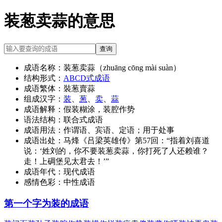
装葱卖蒜的意思
查询
成语名称：
装葱卖蒜（zhuāng cōng mài suàn）
结构形式：
ABCD式成语
成语繁体：
裝葱賣蒜
组成汉字：
装
、
葱
、
卖
、
蒜
成语解释：
假装糊涂，装腔作势
语法结构：
联合式成语
成语用法：
作谓语、宾语、定语；用于处事
成语出处：
马烽《吕梁英雄传》第57回：“指着刘喜道
说：‘姓刘的，你不要装葱卖蒜，你打死了人还赖谁？
走！上碉堡见太君去！’”
成语年代：
现代成语
感情色彩：
中性成语
第一个字为装的成语