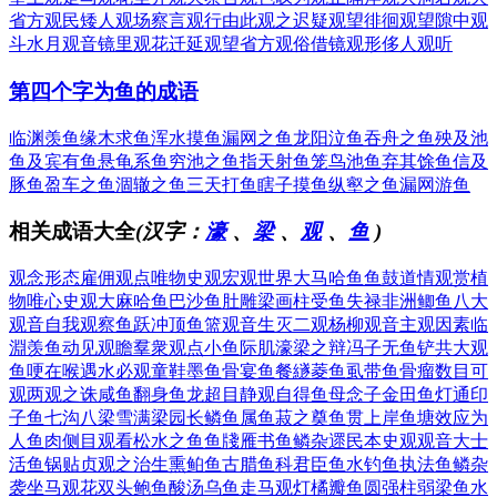
省方观民
矮人观场
察言观行
由此观之
迟疑观望
徘徊观望
隙中观
斗
水月观音
镜里观花
迁延观望
省方观俗
借镜观形
侈人观听
第四个字为鱼的成语
临渊羡鱼
缘木求鱼
浑水摸鱼
漏网之鱼
龙阳泣鱼
吞舟之鱼
殃及池
鱼
及宾有鱼
悬龟系鱼
穷池之鱼
指天射鱼
笼鸟池鱼
弃其馀鱼
信及
豚鱼
盈车之鱼
涸辙之鱼
三天打鱼
瞎子摸鱼
纵壑之鱼
漏网游鱼
相关成语大全
(汉字：
濠
、
梁
、
观
、
鱼
)
观念形态
雇佣观点
唯物史观
宏观世界
大马哈鱼
鱼鼓道情
观赏植
物
唯心史观
大麻哈鱼
巴沙鱼肚
雕梁画柱
受鱼失禄
非洲鲫鱼
八大
观音
自我观察
鱼跃冲顶
鱼篮观音
生灭二观
杨柳观音
主观因素
临
淵羡鱼
动见观瞻
羣衆观点
小鱼际肌
濠梁之辩
冯子无鱼
铲共大观
鱼哽在喉
遇水必观
童鞋墨鱼
骨宴鱼餐
繸菱鱼虱
带鱼骨瘤
数目可
观
两观之诛
咸鱼翻身
鱼龙超目
静观自得
鱼母念子
金田鱼灯
通印
子鱼
七沟八梁
雪满梁园
长鳞鱼属
鱼菽之奠
鱼贯上岸
鱼塘效应
为
人鱼肉
侧目观看
松水之鱼
鱼牋雁书
鱼鳞杂遝
民本史观
观音大士
活鱼锅贴
贞观之治
生熏鲌鱼
古腊鱼科
君臣鱼水
钓鱼执法
鱼鳞杂
袭
坐马观花
双头鲍鱼
酸汤乌鱼
走马观灯
橘瓣鱼圆
强柱弱梁
鱼水