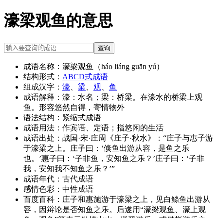
濠梁观鱼的意思
查询
成语名称：
濠梁观鱼（háo liáng guān yú）
结构形式：
ABCD式成语
组成汉字：
濠
、
梁
、
观
、
鱼
成语解释：
濠：水名；梁：桥梁。在濠水的桥梁上观
鱼。形容悠然自得，寄情物外
语法结构：
紧缩式成语
成语用法：
作宾语、定语；指悠闲的生活
成语出处：
战国·宋·庄周《庄子·秋水》：“庄子与惠子游
于濠梁之上。庄子曰：‘倏鱼出游从容，是鱼之乐
也。’惠子曰：‘子非鱼，安知鱼之乐？’庄子曰：‘子非
我，安知我不知鱼之乐？’”
成语年代：
古代成语
感情色彩：
中性成语
百度百科：
庄子和惠施游于濠梁之上，见白鲦鱼出游从
容，因辩论是否知鱼之乐。后遂用“濠梁观鱼、濠上观