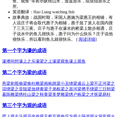
鱼、观鱼”等表示纵情山水，逍遥游乐，或借指游乐之
所。
英语翻译：
Hao Liang watching fish
故事典故：
战国时期，宋国人惠施为梁惠王的相辅，有
人说庄子将会取代惠子为相辅，惠子急了派人在国内搜
了三天三夜。庄子与惠子在濠水的桥梁上散步相遇，庄
子说水中的鱼儿很快乐，惠子问为什么快乐？庄子说他
很快乐，所以看到鱼儿就很快乐。 [
阅读详细
]
第一个字为濠的成语
濠濮间想
濠上之乐
濠梁之上
濠梁观鱼
濠上观鱼
第二个字为梁的成语
悬梁刺股
偷梁换柱
雕梁画栋
跳梁小丑
绕梁遏云
上梁不正
河梁之
谊
绕梁之音
陆梁放肆
膏梁子弟
栋梁之器
河梁携手
绕梁三日
朝梁
暮陈
雕梁绣柱
山梁之秋
黄梁美梦
雕梁绣户
栋梁之才
抚梁易柱
第三个字为观的成语
壁上观
走马观花
坐井观天
察言观色
叹为观止
隔岸观火
洞若观火