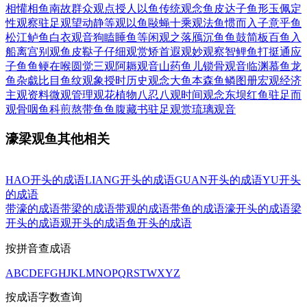
相懽
相鱼南故
群众观点
授人以鱼
传统观念
鱼皮达子
鱼形玉佩
定
性观察
驻足观望
动静等观
以鱼敺蝇
十乘观法
鱼惯而入
子意乎鱼
松江鲈鱼
白衣观音
狗瞌睡鱼
等闲观之
落鴈沉鱼
鱼鼓简板
百鱼入
船
离宫别观
鱼皮鞑子
仔细观赏
矫首遐观
妙观察智
鲤鱼打挺
通应
子鱼
鱼鲠在喉
圆觉三观
阿耨观音
山药鱼儿
锁骨观音
临渊慕鱼
龙
鱼杂戱
比目鱼纹
观象授时
历史观念
大鱼本森
鱼鳞图册
宏观经济
主观资料
微观管理
观花植物
八忍八观
时间观念
东坝红鱼
驻足而
观
骨咽鱼科
煎熬带鱼
鱼腹藏书
驻足观赏
琉璃观音
濠梁观鱼其他相关
HAO开头的成语
LIANG开头的成语
GUAN开头的成语
YU开头
的成语
带濠的成语
带梁的成语
带观的成语
带鱼的成语
濠开头的成语
梁
开头的成语
观开头的成语
鱼开头的成语
按拼音查成语
A
B
C
D
E
F
G
H
J
K
L
M
N
O
P
Q
R
S
T
W
X
Y
Z
按成语字数查询