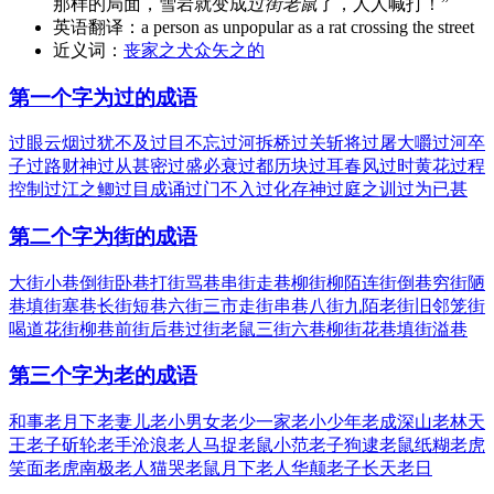
那样的局面，雪岩就变成
过街老鼠
了，人人喊打！”
英语翻译：
a person as unpopular as a rat crossing the street
近义词：
丧家之犬
众矢之的
第一个字为过的成语
过眼云烟
过犹不及
过目不忘
过河拆桥
过关斩将
过屠大嚼
过河卒
子
过路财神
过从甚密
过盛必衰
过都历块
过耳春风
过时黄花
过程
控制
过江之鲫
过目成诵
过门不入
过化存神
过庭之训
过为已甚
第二个字为街的成语
大街小巷
倒街卧巷
打街骂巷
串街走巷
柳街柳陌
连街倒巷
穷街陋
巷
填街塞巷
长街短巷
六街三市
走街串巷
八街九陌
老街旧邻
笼街
喝道
花街柳巷
前街后巷
过街老鼠
三街六巷
柳街花巷
填街溢巷
第三个字为老的成语
和事老
月下老
妻儿老小
男女老少
一家老小
少年老成
深山老林
天
王老子
斫轮老手
沧浪老人
马捉老鼠
小范老子
狗逮老鼠
纸糊老虎
笑面老虎
南极老人
猫哭老鼠
月下老人
华颠老子
长天老日