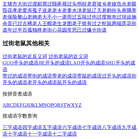
丈
猪市大街
过渡邮票
过颐豕视
过头拐杖
老君坡乡
老妪负水
老眼
昏花
孝老爱亲
孤子送老
老夫老妻
水渰老鼠
辽天老鹤
街头巷隅
养
老保险
黎山老姆
老大不小
一逝而过
五味过伤
过度散布
过坝设施
余音已过
古稀老人
王帽老生
龙图老子
犹有过之
蛇鼠两端
莲花街
道
年过半百
孤独终老
街心花园
常思己过
镰仓街道
过街老鼠其他相关
过街老鼠的近反义词
过街老鼠的近义词
GUO开头的成语
JIE开头的成语
LAO开头的成语
SHU开头的成
语
带过的成语
带街的成语
带老的成语
带鼠的成语
过开头的成语
街
开头的成语
老开头的成语
鼠开头的成语
按拼音查成语
A
B
C
D
E
F
G
H
J
K
L
M
N
O
P
Q
R
S
T
W
X
Y
Z
按成语字数查询
三字成语
四字成语
五字成语
六字成语
七字成语
八字成语
九字成
语
十字成语
十一字成语
十二字成语