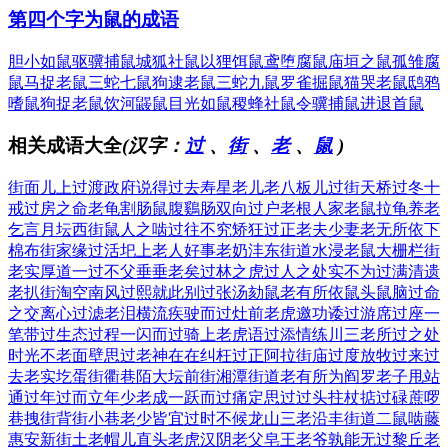
第四个字为鼠的成语
胆小如鼠
驱骥捕鼠
城狐社鼠
以狸饵鼠
鸢堕腐鼠
庙垣之鼠
孤雏腐
鼠
马捉老鼠
三蛇七鼠
狗逮老鼠
三蛇九鼠
罗雀掘鼠
猫哭老鼠
鸱鸦
嗜鼠
狗捉老鼠
饮河鼹鼠
目光如鼠
稷蜂社鼠
令骥捕鼠
进退首鼠
相关成语大全
(汉字：
过
、
街
、
老
、
鼠
)
街面儿上
过渡政府
说得过去
寿星老儿
老八板儿
过街天桥
过冬十
戒
过房之命
老龟割肠
鼠腹鷄肠
双向过户
老根人家
老鼠拉龟
养老
乞言
月坛西街
鼠人之啮
过往不究
矫狂过正
老夫少妻
老无所依
下
棉布街
家缘过活
圯上老人
好事老奶
沣东街道
水浸老鼠
大栅栏街
老实厚道
一过不父
垂垂老矣
过林之虎
过人之处
实不为过
满清遗
老
扒街淘空
南风过熙
就此别过
张汤劾鼠
老有所依
鼠头鼠脑
过命
之交
离心过滤
老泪横流
疾驶而过
灶前老虎
邀功诿过
游席过座
一
笔带过
生态过程
一闪而过
骑上老虎
语过添情
练川三老
所过之处
时光不老
面壁思过
老神在在
纠枉过正
阿拉街庙
过度放牧
过来过
去
老实圪蛋
街衢巷陌
大坛前街
湘潭街道
老有所为
阎罗老子
甩站
通过
年过而立
年少老成
一跃而过
痛定思过
过头拄杖
掂过碌蔗
啰
巷拽街
背街小巷
老少皆宜
过时不候
龙山三老
沿丰街道
二鼠啮藤
惠安新街
土老帽儿
直头老虎
汉阴老父
皂王老爷
孰能无过
黎丘老