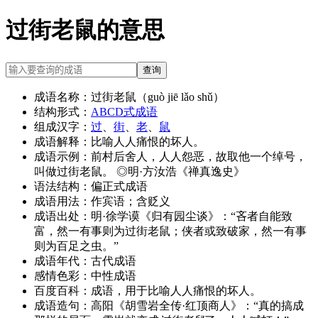
过街老鼠的意思
查询
成语名称：
过街老鼠（guò jiē lǎo shǔ）
结构形式：
ABCD式成语
组成汉字：
过
、
街
、
老
、
鼠
成语解释：
比喻人人痛恨的坏人。
成语示例：
前村后舍人，人人怨恶，故取他一个绰号，
叫做过街老鼠。 ◎明·方汝浩《禅真逸史》
语法结构：
偏正式成语
成语用法：
作宾语；含贬义
成语出处：
明·徐学谟《归有园尘谈》：“吝者自能致
富，然一有事则为过街老鼠；侠者或致破家，然一有事
则为百足之虫。”
成语年代：
古代成语
感情色彩：
中性成语
百度百科：
成语，用于比喻人人痛恨的坏人。
成语造句：
高阳《胡雪岩全传·红顶商人》：“真的搞成