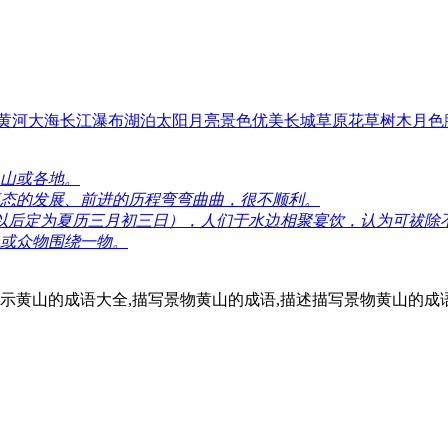
黄河
大海
长江
瀑布
湖泊
太阳
月亮
景色
优美
长城
草原
花草
树木
月色
山或各地。
态的发展、前进的历程弯弯曲曲，很不顺利。
 以后定为夏历三月初三日），人们于水边相聚宴饮，认为可祓除
或众物围绕一物。
示黄山的成语大全,描写景物黄山的成语,描述描写景物黄山的成