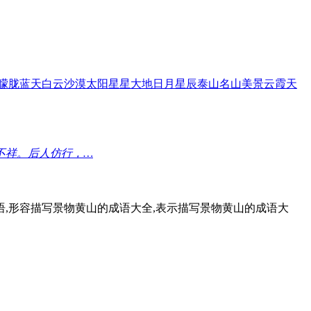
朦胧
蓝天
白云
沙漠
太阳
星星
大地
日月
星辰
泰山
名山
美景
云霞
天
不祥。后人仿行，…
语,形容描写景物黄山的成语大全,表示描写景物黄山的成语大