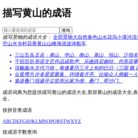
描写黄山的成语
查询
描写景物的成语大全
：
全部
景物
大自然
春色
山
水
花
鸟
小溪
河流
空
山水
乡村
花香
黄山
山峰
海浪
波涛
船
车
三山五岳
五岳：泰山、华山、衡山、嵩山、恒山。泛指名
千回百折
形容文艺作品或歌声、乐曲跌宕婉转。也形容事
流觞曲水
古代习俗，每逢夏历三月上旬的巳日（三国 魏
众星攒月
许多星星聚集、环绕着月亮。比喻众人拥戴一人
遁迹桑门
指避开尘世而出家为僧。桑门，即沙门。
成语词典为您提供描写黄山的成语大全,形容黄山的成语大全,表
全。
按拼音查成语
A
B
C
D
E
F
G
H
J
K
L
M
N
O
P
Q
R
S
T
W
X
Y
Z
按成语字数查询