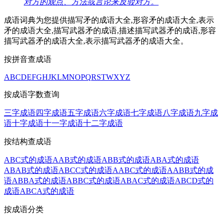
对方的观点、方法或言论来反驳对方。
成语词典为您提供描写矛的成语大全,形容矛的成语大全,表示
矛的成语大全,描写武器矛的成语,描述描写武器矛的成语,形容
描写武器矛的成语大全,表示描写武器矛的成语大全。
按拼音查成语
A
B
C
D
E
F
G
H
J
K
L
M
N
O
P
Q
R
S
T
W
X
Y
Z
按成语字数查询
三字成语
四字成语
五字成语
六字成语
七字成语
八字成语
九字成
语
十字成语
十一字成语
十二字成语
按结构查成语
ABC式的成语
AAB式的成语
ABB式的成语
ABA式的成语
ABAB式的成语
ABCC式的成语
AABC式的成语
AABB式的成
语
ABBA式的成语
ABBC式的成语
ABAC式的成语
ABCD式的
成语
ABCA式的成语
按成语分类