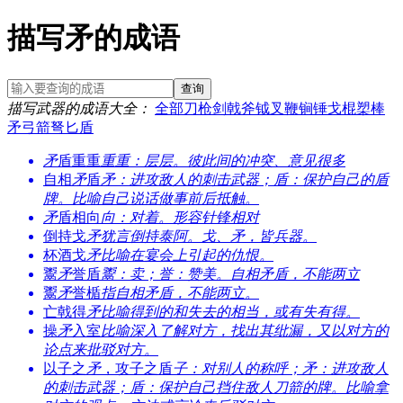
描写矛的成语
查询
描写武器的成语大全
：
全部
刀
枪
剑
戟
斧
钺
叉
鞭
锏
锤
戈
棍
槊
棒
矛
弓
箭
弩
匕
盾
矛
盾重重
重重：层层。彼此间的冲突、意见很多
自相
矛
盾
矛：进攻敌人的刺击武器；盾：保护自己的盾
牌。比喻自己说话做事前后抵触。
矛
盾相向
向：对着。形容针锋相对
倒持戈
矛
犹言倒持泰阿。戈、矛，皆兵器。
杯酒戈
矛
比喻在宴会上引起的仇恨。
鬻
矛
誉盾
鬻：卖；誉：赞美。自相矛盾，不能两立
鬻
矛
誉楯
指自相矛盾，不能两立。
亡戟得
矛
比喻得到的和失去的相当，或有失有得。
操
矛
入室
比喻深入了解对方，找出其纰漏，又以对方的
论点来批驳对方。
以子之
矛
，攻子之盾
子：对别人的称呼；矛：进攻敌人
的刺击武器；盾：保护自己挡住敌人刀箭的牌。比喻拿