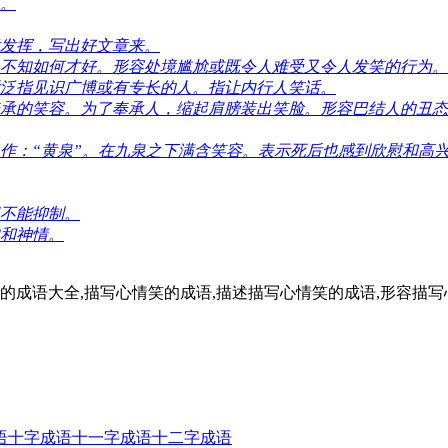
。
发挥，写出好文章来。
不知如何才好。形容处境尴尬或既令人难受又令人发笑的行为。
泛指见识广博或有专长的人。指让内行人笑话。
承的笑容。为了奉承人，缩起肩膀装出笑脸。形容巴结人的丑态
作：“黄泉”。在九泉之下满含笑容。表示死后也感到欣慰和高
不能抑制。
和神情。
的成语大全,描写心情笑的成语,描述描写心情笑的成语,形容描
语
十字成语
十一字成语
十二字成语