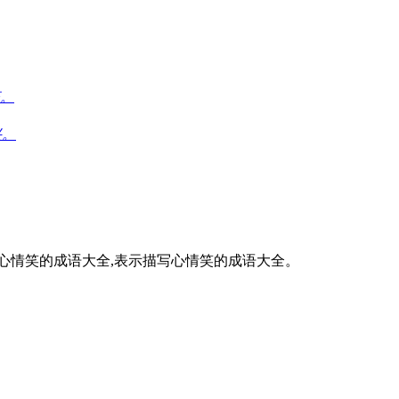
。
兴。
写心情笑的成语大全,表示描写心情笑的成语大全。