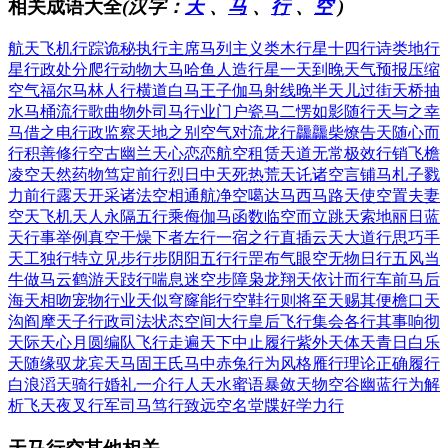
相关成语大全
(汉字：
天
、
马
、
行
、
空
)
航天飞机
行踪诡秘
执行主席
马列主义
类木行星
十四行诗
类地行
星
行政处分
爬行动物
大马哈鱼
人造行星
一天到晚
天气预报
压缩
空气
福尔马林
人行横道
白马王子
伽马射线
晚半天儿
过街天桥
抽
水马桶
流行歌曲
物外司马
行业门户
瓷马二愣
如影随行
天与之幸
马借之电
行政监察
天地之别
空气对流
龙行龘龘
柴燎告天
随心而
行
积善修行
空古幽兰
天心恋恋
航空租赁
天道无常
极效行销
飞檐
凌空
天然药物
笃定前行
烈日中天
死热荒天
讬诸空言
铺马札子
戮
力前行
露天开采
诸法空相
通航净空
噶达马西
马路天使
空置夫妻
空天飞机
天人永隔
五行乘侮
伽马函数
临空而立
跳天索地
丽日蓝
天
行事举例
真空干燥
下者左行
一宿之行
直插云天
大道行思
巧手
天工
独行特立
见步行步
阴阳五行
行罡布气
眼空无物
日行五风
当
牛做马
云鹤游天
跂行喘息
迷空步障
枭龙翔天
依计而行
车前马后
海天相吻
宠物行业
天似穹窿
能行空鞋
行则将至
天赐其便
檐口天
沟
阎摩天子
行政司法
状态空间
大行皇后
飞行集会
各行其事
响彻
天际
天心月圆
编队飞行
走遍天下
中止履行
紫外天体
天青日白
乐
天随缘
驭龙宾天
马固王氏
马中赤兔
行为风格
雁行理论
正确履行
白浪滔天
骑行婚礼
一介行人
天水蜜语
暴敛天物
空谷幽蓝
行为解
析
飞天夜叉
行军司马
笃行致远
空名堂牒
好学力行