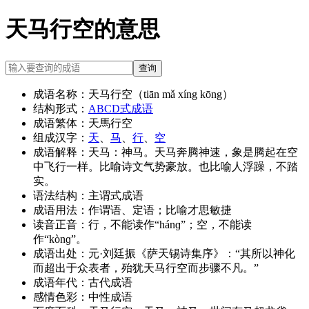
天马行空的意思
查询
成语名称：
天马行空（tiān mǎ xíng kōng）
结构形式：
ABCD式成语
成语繁体：
天馬行空
组成汉字：
天
、
马
、
行
、
空
成语解释：
天马：神马。天马奔腾神速，象是腾起在空
中飞行一样。比喻诗文气势豪放。也比喻人浮躁，不踏
实。
语法结构：
主谓式成语
成语用法：
作谓语、定语；比喻才思敏捷
读音正音：
行，不能读作“hánɡ”；空，不能读
作“kònɡ”。
成语出处：
元·刘廷振《萨天锡诗集序》：“其所以神化
而超出于众表者，殆犹天马行空而步骤不凡。”
成语年代：
古代成语
感情色彩：
中性成语