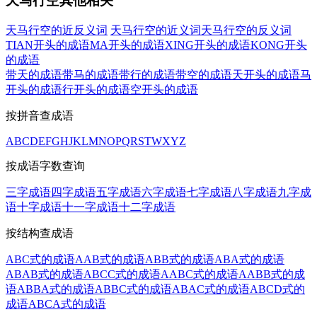
天马行空其他相关
天马行空的近反义词
天马行空的近义词
天马行空的反义词
TIAN开头的成语
MA开头的成语
XING开头的成语
KONG开头
的成语
带天的成语
带马的成语
带行的成语
带空的成语
天开头的成语
马
开头的成语
行开头的成语
空开头的成语
按拼音查成语
A
B
C
D
E
F
G
H
J
K
L
M
N
O
P
Q
R
S
T
W
X
Y
Z
按成语字数查询
三字成语
四字成语
五字成语
六字成语
七字成语
八字成语
九字成
语
十字成语
十一字成语
十二字成语
按结构查成语
ABC式的成语
AAB式的成语
ABB式的成语
ABA式的成语
ABAB式的成语
ABCC式的成语
AABC式的成语
AABB式的成
语
ABBA式的成语
ABBC式的成语
ABAC式的成语
ABCD式的
成语
ABCA式的成语