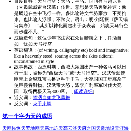
百度百科：
天马行空：天马，神马。世间有马超龙雀
（甘肃武威雷台汉墓）传世。意思是天马奔驰神速；像
是腾起在空中飞行一样。多比喻诗文气势豪放，不受拘
束。也比喻人浮躁；不踏实。语出：明·刘廷振《萨天锡
诗集序》：“其所以神化而超出于众表者；殆犹天马行空
而步骤不凡。”
成语造句：
这位少年书法家在众目睽睽之下，挥洒自
如，犹如
天马行空
。
英语翻译：
(of writing, calligraphy etc) bold and imaginative;
like a heavenly steed, soaring across the skies (idiom);
unconstrained in style
故事典故：
西汉时期，西域大宛国出产一种名马可以日
行千里，被称为“西极天马”或“天马行空”。汉武帝派使
臣带上金银珠宝去换这种千里马，大宛国国王毋寡杀了
使臣侵吞财物。汉武帝大怒，派李广利率军讨伐大宛
国，取得西极天马3000匹。 [
阅读详细
]
近义词：
挥洒自如
龙飞凤舞
反义词：
束手束脚
第一个字为天的成语
天网恢恢
天罗地网
天寒地冻
天高云淡
天府之国
天造地设
天涯海