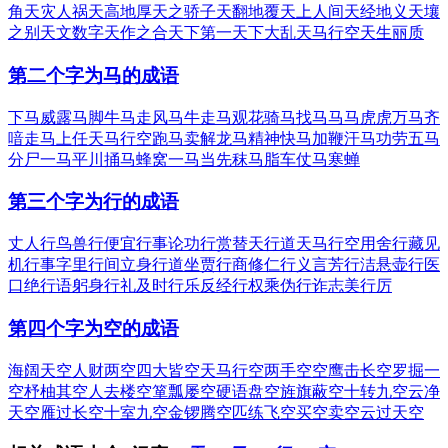
角
天灾人祸
天高地厚
天之骄子
天翻地覆
天上人间
天经地义
天壤
之别
天文数字
天作之合
天下第一
天下大乱
天马行空
天生丽质
第二个字为马的成语
下马威
露马脚
牛马走
风马牛
走马观花
骑马找马
马马虎虎
万马齐
喑
走马上任
天马行空
跑马卖解
龙马精神
快马加鞭
汗马功劳
五马
分尸
一马平川
捅马蜂窝
一马当先
秣马脂车
仗马寒蝉
第三个字为行的成语
丈人行
鸟兽行
便宜行事
论功行赏
替天行道
天马行空
用舍行藏
见
机行事
字里行间
立身行道
坐贾行商
修仁行义
言芳行洁
悬壶行医
口绝行语
躬身行礼
及时行乐
反经行权
乘伪行诈
志美行厉
第四个字为空的成语
海阔天空
人财两空
四大皆空
天马行空
两手空空
鹰击长空
罗掘一
空
杼柚其空
人去楼空
箪瓢屡空
硬语盘空
旌旗蔽空
十转九空
云净
天空
雁过长空
十室九空
金锣腾空
匹练飞空
买空卖空
云过天空