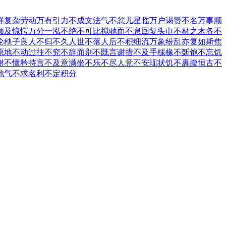
样
复杂劳动
万有引力
不成文法
气不忿儿
星临万户
谒赞不名
万事顺
顾及
惊愕万分
一泓不绝
不可比拟
驰而不息
回复头巾
不材之木
各不
论秧子
良人不归
不久人世
不落人后
不积细流
万象纷乱
亦复如斯
焦
原地不动
过往不究
不辞而別
不既言谢
措不及手
棌椽不斲
饱不忘饥
谢
不懂矜持
言不及意
满坐不乐
不尽人意
不安现状
饥不裹腹
恒古不
地气
不求名利
不定积分