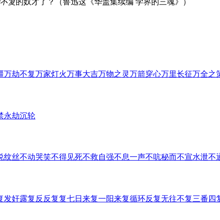
不复
的奴才了？（鲁迅这《华盖集续编 学界的三魂》）
疆
万劫不复
万家灯火
万事大吉
万物之灵
万箭穿心
万里长征
万全之
禁
永劫沉轮
说
纹丝不动
哭笑不得
见死不救
自强不息
一声不吭
秘而不宣
水泄不
复
发奸露复
反反复复
七日来复
一阳来复
循环反复
无往不复
三番四