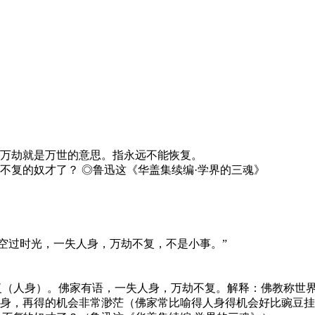
万劫就是万世的意思。指永远不能恢复。
不复的奴才了？ ◎鲁迅这《华盖集续编·学界的三魂》
闲空过时光，一失人身，万劫不复，不是小事。”
永远不能恢复（人身）。佛家有语，一失人身，万劫不复。解释：佛
身，再得的机会非常渺茫（佛家常比喻得人身得机会好比豌豆挂