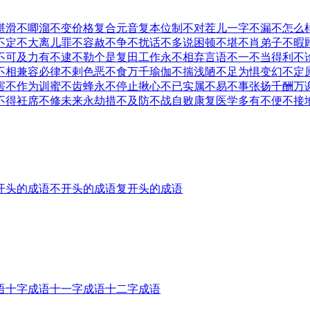
堪
滑不唧溜
不变价格
复合元音
复本位制
不对茬儿
一字不漏
不怎么
不定
不大离儿
罪不容赦
不争不扰
话不多说
困顿不堪
不肖弟子
不暇
不可及
力有不逮
不勒个是
复田工作
永不相弃
言语不一
不当得利
不
不相兼容
必律不剌
色恶不食
万千瑜伽
不揣浅陋
不足为惧
变幻不定
害
不作为训
蜜不齿蜂
永不停止
揪心不已
实属不易
不事张扬
千酬万
不得
衽席不修
未来永劫
措不及防
不战自败
康复医学
多有不便
不接
开头的成语
不开头的成语
复开头的成语
语
十字成语
十一字成语
十二字成语