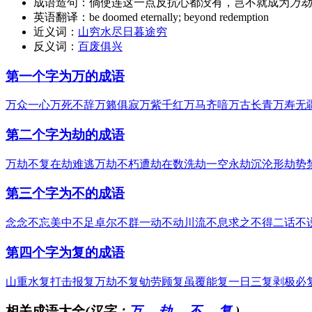
成语造句：
倘使连这一点反抗心都没有，岂不就成为
万劫
英语翻译：
be doomed eternally; beyond redemption
近义词：
山穷水尽
日暮途穷
反义词：
百废俱兴
第一个字为万的成语
万众一心
万死不辞
万籁俱寂
万紫千红
万马齐喑
万古长青
万寿无
第二个字为劫的成语
万劫不复
在劫难逃
万劫不朽
遭劫在数
洗劫一空
永劫沉沦
形劫势
第三个字为不的成语
念念不忘
美中不足
卓尔不群
一动不动
川流不息
求之不得
二话不
第四个字为复的成语
山重水复
打击报复
万劫不复
劬劳顾复
虽覆能复
一日三复
剥极必
相关成语大全
(汉字：
万
、
劫
、
不
、
复
)