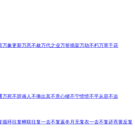
策
万象更新
万恶不赦
万代之业
万签插架
万劫不朽
万草千花
通
万死不辞
诲人不倦
出其不意
心绪不宁
愤愤不平
从容不迫
复
循环往复
蝉联往复
一去不复返
冬月无复衣
一去不复还
苍黄反复