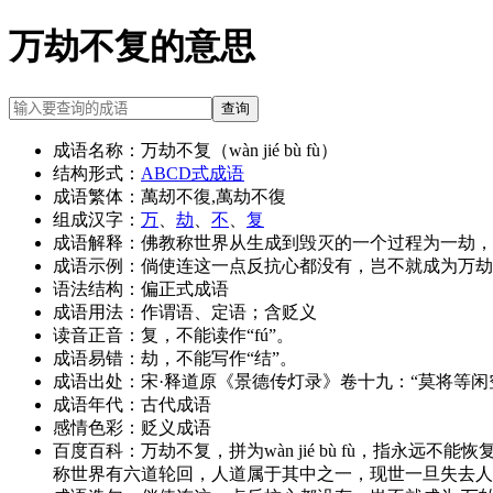
万劫不复的意思
查询
成语名称：
万劫不复（wàn jié bù fù）
结构形式：
ABCD式成语
成语繁体：
萬刼不復,萬劫不復
组成汉字：
万
、
劫
、
不
、
复
成语解释：
佛教称世界从生成到毁灭的一个过程为一劫，
成语示例：
倘使连这一点反抗心都没有，岂不就成为万劫
语法结构：
偏正式成语
成语用法：
作谓语、定语；含贬义
读音正音：
复，不能读作“fú”。
成语易错：
劫，不能写作“结”。
成语出处：
宋·释道原《景德传灯录》卷十九：“莫将等
成语年代：
古代成语
感情色彩：
贬义成语
百度百科：
万劫不复，拼为wàn jié bù fù，指
称世界有六道轮回，人道属于其中之一，现世一旦失去人