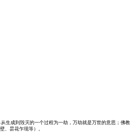
教称世界从生成到毁灭的一个过程为一劫，万劫就是万世的意思；佛教
壁、昙花乍现等）。