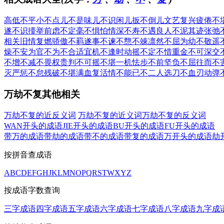
高低不平
小不点儿
不是味儿
不识闲儿
扳不倒儿
文艺复兴
疲倦不
遂
不识擡举
前虑不定
毫不惧怕
情深不寿
不遇良人
不泥其迹
张弛
相关
旧情复燃
骄傲不羁
遂事不谏
不戁不竦
凛然不屈
为幼不敬
遥
燥不安
为官不为
不合适宜
机不逢时
动摇不定
不惜重金
不可深交
不增不减
不畏权贵
判不可摇
不堪一机
怯步不前
坚负不屈
往而不
灭
严惩不怠
残破不堪
满血复活
情不能已
不二人选
刀不血刃
动弹
万劫不复其他相关
万劫不复的近反义词
万劫不复的近义词
万劫不复的反义词
WAN开头的成语
JIE开头的成语
BU开头的成语
FU开头的成语
带万的成语
带劫的成语
带不的成语
带复的成语
万开头的成语
劫
按拼音查成语
A
B
C
D
E
F
G
H
J
K
L
M
N
O
P
Q
R
S
T
W
X
Y
Z
按成语字数查询
三字成语
四字成语
五字成语
六字成语
七字成语
八字成语
九字成