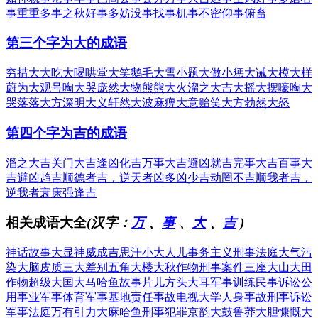
事重重
多事之秋
好事多妨
没事找事
机事不密
仰事俯畜
第三个字为大的成语
穷措大
大吃大喝
哄堂大笑
鹅毛大雪
小题大做
小惩大诫
大模大样
蔚为大观
号啕大哭
庞然大物
熊熊大火
溜之大吉
大摇大摆
嚎啕大
哭
落落大方
深明大义
轩然大波
麻痹大意
贻笑大方
勃然大怒
第四个字为吉的成语
溜之大吉
关门大吉
逢凶化吉
万事大吉
避凶就吉
完事大吉
百事大
吉
避凶趋吉
顺德者吉，逆天者凶
多凶少吉
动罔不吉
顺我者吉，
逆我者衰
康强逢吉
相关成语大全
(汉字：
万
、
事
、
大
、
吉
)
神话故事
大显神威
成吉思汗
小大人儿
事务主义
刑事法庭
大气污
染
大脑皮质
三大差别
五角大楼
大秋作物
刑事案件
三座大山
大田
作物
超级大国
大马哈鱼
故事片儿
方头大耳
军事训练
民事诉讼
公
用事业
军事体育
军事基地
责任事故
电视大学
人身事故
刑事诉讼
军事法庭
万有引力
大麻哈鱼
刑事犯罪
京韵大鼓
鲁莽大胆
慷慨大