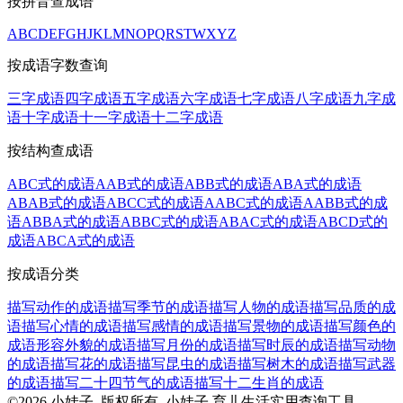
按拼音查成语
A
B
C
D
E
F
G
H
J
K
L
M
N
O
P
Q
R
S
T
W
X
Y
Z
按成语字数查询
三字成语
四字成语
五字成语
六字成语
七字成语
八字成语
九字成
语
十字成语
十一字成语
十二字成语
按结构查成语
ABC式的成语
AAB式的成语
ABB式的成语
ABA式的成语
ABAB式的成语
ABCC式的成语
AABC式的成语
AABB式的成
语
ABBA式的成语
ABBC式的成语
ABAC式的成语
ABCD式的
成语
ABCA式的成语
按成语分类
描写动作的成语
描写季节的成语
描写人物的成语
描写品质的成
语
描写心情的成语
描写感情的成语
描写景物的成语
描写颜色的
成语
形容外貌的成语
描写月份的成语
描写时辰的成语
描写动物
的成语
描写花的成语
描写昆虫的成语
描写树木的成语
描写武器
的成语
描写二十四节气的成语
描写十二生肖的成语
©2026 小娃子 版权所有 小娃子 育儿生活实用查询工具