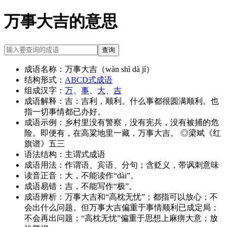
万事大吉的意思
查询
成语名称：
万事大吉（wàn shì dà jí）
结构形式：
ABCD式成语
组成汉字：
万
、
事
、
大
、
吉
成语解释：
吉：吉利，顺利。什么事都很圆满顺利。也
指一切事情都已办好。
成语示例：
乡村里没有警察，没有宪兵，没有被捕的危
险。即便有，在高粱地里一藏，万事大吉。 ◎梁斌《红
旗谱》五三
语法结构：
主谓式成语
成语用法：
作谓语、宾语、分句；含贬义，带讽刺意味
读音正音：
大，不能读作“dài”。
成语易错：
吉，不能写作“极”。
成语辨析：
万事大吉和“高枕无忧”；都指可以放心；不
会出什么问题。但万事大吉偏重于事情顺利已成定局；
不会再出问题；“高枕无忧”偏重于思想上麻痹大意；放