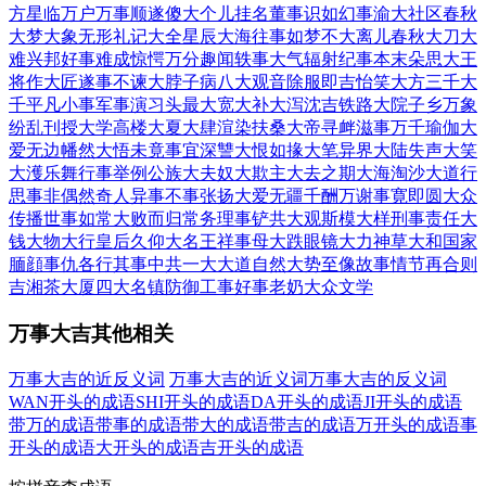
方
星临万户
万事顺遂
傻大个儿
挂名董事
识如幻事
渝大社区
春秋
大梦
大象无形
礼记大全
星辰大海
往事如梦
不大离儿
春秋大刀
大
难兴邦
好事难成
惊愕万分
趣闻轶事
大气辐射
纪事本末
朵思大王
将作大匠
遂事不谏
大脖子病
八大观音
除服即吉
怡笑大方
三千大
千
平凡小事
军事演习
头最大宽
大补大泻
沈吉铁路
大院子乡
万象
纷乱
刊授大学
高楼大夏
大肆渲染
扶桑大帝
寻衅滋事
万千瑜伽
大
爱无边
幡然大悟
未竟事宜
深讐大恨
如掾大笔
异界大陆
失声大笑
大濩乐舞
行事举例
公族大夫
奴大欺主
大去之期
大海淘沙
大道行
思
事非偶然
奇人异事
不事张扬
大爱无疆
千酬万谢
事寛即圆
大众
传播
世事如常
大败而归
常务理事
铲共大观
斯模大样
刑事责任
大
钱大物
大行皇后
久仰大名
王祥事母
大跌眼镜
大力神草
大和国家
腼顔事仇
各行其事
中共一大
大道自然
大势至像
故事情节
再合则
吉
湘茶大厦
四大名镇
防御工事
好事老奶
大众文学
万事大吉其他相关
万事大吉的近反义词
万事大吉的近义词
万事大吉的反义词
WAN开头的成语
SHI开头的成语
DA开头的成语
JI开头的成语
带万的成语
带事的成语
带大的成语
带吉的成语
万开头的成语
事
开头的成语
大开头的成语
吉开头的成语