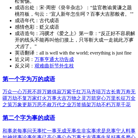
松警惕。
成语出处：
宋·周密《癸辛杂志》：“盐官教谕黄谦之题
桃符板，句云：‘宜人新年怎生呵？百事大吉那般者。’”
成语年代：
古代成语
感情色彩：
贬义成语
成语造句：
冯骥才《爱之上》第一章：“反正好不容易解
开的线头不能再叫他们接上，只等靳大成一走就此
万事
大吉
了。”
英语翻译：
all is well with the world; everything is just fine
近义词：
万事亨通
大功告成
反义词：
艰难曲折
节外生枝
第一个字为万的成语
万众一心
万死不辞
万籁俱寂
万紫千红
万马齐喑
万古长青
万寿无
疆
万劫不复
万家灯火
万事大吉
万物之灵
万箭穿心
万里长征
万全
之策
万象更新
万恶不赦
万代之业
万签插架
万劫不朽
万草千花
第二个字为事的成语
和事老
每事问
无事忙
一事无成
无事生非
实事求是
息事宁人
料事
如神
就事论事
年事已高
公事公办
万事大吉
遇事生风
好事多磨
心