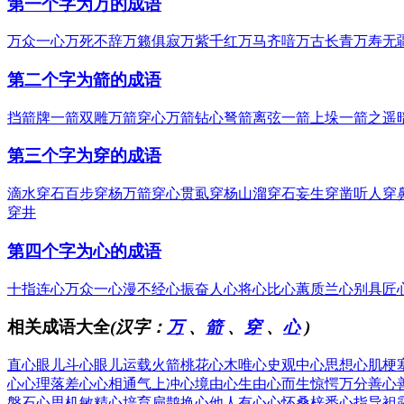
第一个字为万的成语
万众一心
万死不辞
万籁俱寂
万紫千红
万马齐喑
万古长青
万寿无
第二个字为箭的成语
挡箭牌
一箭双雕
万箭穿心
万箭钻心
弩箭离弦
一箭上垛
一箭之遥
第三个字为穿的成语
滴水穿石
百步穿杨
万箭穿心
贯虱穿杨
山溜穿石
妄生穿凿
听人穿
穿井
第四个字为心的成语
十指连心
万众一心
漫不经心
振奋人心
将心比心
蕙质兰心
别具匠
相关成语大全
(汉字：
万
、
箭
、
穿
、
心
)
直心眼儿
斗心眼儿
运载火箭
桃花心木
唯心史观
中心思想
心肌梗
心
心理落差
心心相通
气上冲心
境由心生
由心而生
惊愕万分
善心
磐石
心思机敏
精心培育
扁鹊换心
他人有心
心怀桑梓
悉心指导
袒