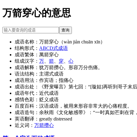
万箭穿心的意思
查询
成语名称：
万箭穿心（wàn jiàn chuān xīn）
结构形式：
ABCD式成语
成语繁体：
萬箭穿心
组成汉字：
万
、
箭
、
穿
、
心
成语解释：
犹万箭攒心。形容万分伤痛。
语法结构：
主谓式成语
成语用法：
作宾语；指痛心
成语出处：
《野叟曝言》第七回：“[璇姑]再听到哥子末
成语年代：
近代成语
感情色彩：
贬义成语
百度百科：
汉语成语，被用来形容非常大的心痛程度。
成语造句：
余秋雨《文化敏感带》：“一时真如芒刺在背
英语翻译：
greatly distressed
近义词：
万箭攒心