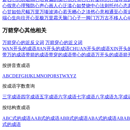
心假意
心理预防
心声心画
人心泛滥
心如焚烧
中心法则
托付心态
心甘如饴
尺幅万里
万顷波涛
心若无栖
心之淡然
心意相通
至心茶
端
心生向往
开心至极
万里霜天
脑门心子
一脚门万
万古不移
人心
万箭穿心其他相关
万箭穿心的近反义词
万箭穿心的近义词
WAN开头的成语
JIAN开头的成语
CHUAN开头的成语
XIN开头
带万的成语
带箭的成语
带穿的成语
带心的成语
万开头的成语
箭
按拼音查成语
A
B
C
D
E
F
G
H
J
K
L
M
N
O
P
Q
R
S
T
W
X
Y
Z
按成语字数查询
三字成语
四字成语
五字成语
六字成语
七字成语
八字成语
九字成
按结构查成语
ABC式的成语
AAB式的成语
ABB式的成语
ABA式的成语
ABA
式的成语