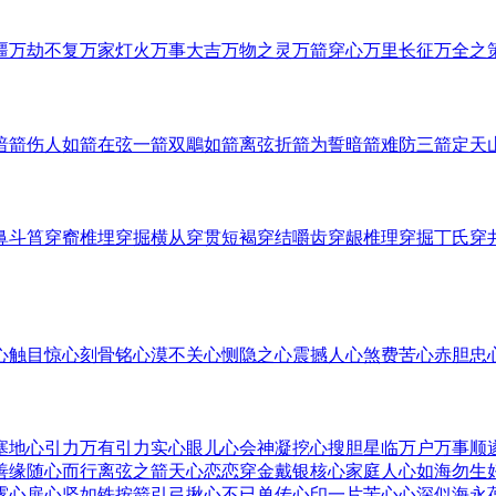
疆
万劫不复
万家灯火
万事大吉
万物之灵
万箭穿心
万里长征
万全之
暗箭伤人
如箭在弦
一箭双鵰
如箭离弦
折箭为誓
暗箭难防
三箭定天
鼻
斗筲穿窬
椎埋穿掘
横从穿贯
短褐穿结
嚼齿穿龈
椎理穿掘
丁氏穿
心
触目惊心
刻骨铭心
漠不关心
恻隐之心
震撼人心
煞费苦心
赤胆忠
塞
地心引力
万有引力
实心眼儿
心会神凝
挖心搜胆
星临万户
万事顺
善缘
随心而行
离弦之箭
天心恋恋
穿金戴银
核心家庭
人心如海
勿生
露心扉
心坚如铁
按箭引弓
揪心不已
单传心印
一片苦心
心深似海
永