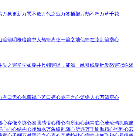
策
万象更新
万恶不赦
万代之业
万签插架
万劫不朽
万草千花
山
暗箭明枪
暗箭中人
驽箭离弦
一箭之地
似箭在弦
乱箭攒心
井
失之穿凿
学如穿井
尺蚓穿堤，能漂一邑
引线穿针
发怒穿冠
临渴
心
有口无心
包藏祸心
苦口婆心
赤子之心
笼络人心
万箭穿心
遂
心存侥幸
掷心卖眼
感悟心语
心有所触
心颜常驻
心若琉璃
扼腕痛
好心
向心结构
心净如水
万象纷乱
随心所遇
万千瑜伽
精心照料
心若
葆童心
千酬万谢
黑暗之心
素心茑萝
蛇钻心病
箭步如飞
初心易得
假