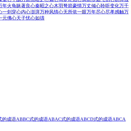
万年火龟
昧著良心
秦昭之心
木羽弩箭
豪情万丈
倾心聆听
变化万千
心
一剑穿心
内心澎湃
万种风情
心无所依
一眼万年
尽心尽孝
感触万
一元
佛心天子
忧心如擣
式的成语
ABBC式的成语
ABAC式的成语
ABCD式的成语
ABCA