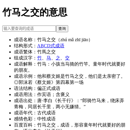
竹马之交的意思
查询
成语名称：
竹马之交（zhú mǎ zhī jiāo）
结构形式：
ABCD式成语
成语繁体：
竹馬之交
组成汉字：
竹
、
马
、
之
、
交
成语解释：
竹马：小孩当马骑的竹竿。童年时代就要好
的朋友。
成语示例：
他和蔡文姬是竹马之交，他们是太亲密了。
◎郭沫若《蔡文姬》第四幕第一场
语法结构：
偏正式成语
成语用法：
作宾语；含褒义
成语出处：
唐·李白《长干行》：“郎骑竹马来，绕床弄
青梅，同居长千里，两小无嫌猜。”
成语年代：
古代成语
感情色彩：
中性成语
百度百科：
竹马之交，成语，形容童年时代就要好的朋