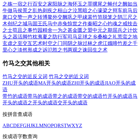
之殇
一宿之行
百安之家
阳脉之海
怀玉之罪
骥尾之蝇
付之阙如
当
牛做马
侯景之乱
热则疾之
桓山之泣
黑暗之心
濠梁之辩
车前马后
衆口交赞
一声之转
博鳌外交
阙巩之甲
綀裳竹笥
脱笼之鹄
三尺之
木
创纪之城
马固王氏
马中赤兔
惊世之作
秦昭之心
灼魂之戒
技击
之士
苟且之事
竹园精舍
一为之甚
金匮之盟
中元之期
屈兵之计
饮
头之器
活脚竹枕
夷夏之防
行军司马
足球之乡
桑榆之礼
荒蛮之地
玄虚之至
交互艺术
时空之门
同阴之脉
过林之虎
江娥啼竹
差之千
里
心之淡然
形成之诉
氾胜之书
两观之诛
回生之术
竹马之交其他相关
竹马之交的近反义词
竹马之交的近义词
ZHU开头的成语
MA开头的成语
ZHI开头的成语
JIAO开头的成
语
带竹的成语
带马的成语
带之的成语
带交的成语
竹开头的成语
马
开头的成语
之开头的成语
交开头的成语
按拼音查成语
A
B
C
D
E
F
G
H
J
K
L
M
N
O
P
Q
R
S
T
W
X
Y
Z
按成语字数查询