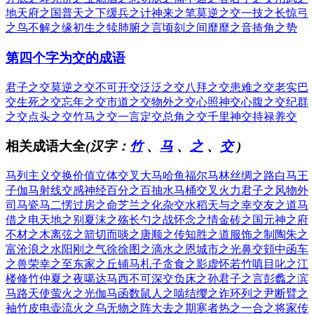
地
天府之国
普天之下
缓兵之计
神来之笔
莫逆之交
一技之长
惊弓
之鸟
不解之缘
初生之犊
肺腑之言
顷刻之间
靡靡之音
掎角之势
第四个字为交的成语
君子之交
莫逆之交
不可开交
泛泛之交
八拜之交
患难之交
老实巴
交
生死之交
忘年之交
市道之交
物外之交
心照神交
心腹之交
纪群
之交
点头之交
竹马之交
一言定交
总角之交
千里神交
持禄养交
相关成语大全
(汉字：
竹
、
马
、
之
、
交
)
马列主义
交换价值
立体交叉
大马哈鱼
福尔马林
丝绸之路
白马王
子
伽马射线
交感神经
百分之百
抽水马桶
交叉火力
君子之风
物外
司马
瓷马二愣
过房之命
芝兰之化
杂交水稻
天与之幸
交友之道
马
借之电
天地之别
夏沫之殇
长勺之战
怀念之情
金砖之国
元神之府
不材之木
离弦之箭
切而啖之
唐顺之传
知胜之道
服饰之制
陶朱之
富
沧浪之水
阳刚之气
徐徐图之
滴水之恩
城市之光
鼻交頞中
函车
之兽
荣幸之至
东家之丘
铺马札子
贪食之影
虚怀若竹
嗔目叱之
江
楼修竹
仲夏之夜
噶达马西
不可深交
负床之孙
君子之言
彭蠡之滨
马路天使
萤火之光
伽马函数
鼠人之啮
结缨之诈
环列之尹
断臂之
袖
竹皮电壶
流火之乌
无物之阵
大去之期
寒者热之
一合之将
家传