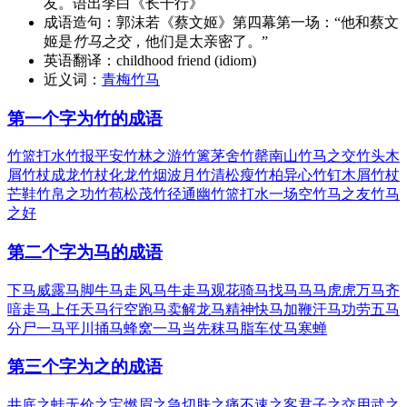
友。语出李白《长干行》
成语造句：
郭沫若《蔡文姬》第四幕第一场：“他和蔡文
姬是
竹马之交
，他们是太亲密了。”
英语翻译：
childhood friend (idiom)
近义词：
青梅竹马
第一个字为竹的成语
竹篮打水
竹报平安
竹林之游
竹篱茅舍
竹罄南山
竹马之交
竹头木
屑
竹杖成龙
竹杖化龙
竹烟波月
竹清松瘦
竹柏异心
竹钉木屑
竹杖
芒鞋
竹帛之功
竹苞松茂
竹径通幽
竹篮打水一场空
竹马之友
竹马
之好
第二个字为马的成语
下马威
露马脚
牛马走
风马牛
走马观花
骑马找马
马马虎虎
万马齐
喑
走马上任
天马行空
跑马卖解
龙马精神
快马加鞭
汗马功劳
五马
分尸
一马平川
捅马蜂窝
一马当先
秣马脂车
仗马寒蝉
第三个字为之的成语
井底之蛙
无价之宝
燃眉之急
切肤之痛
不速之客
君子之交
用武之