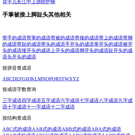
背手儿
长江中上游防护林
手掌被接上脚趾头其他相关
带手的成语
带掌的成语
带被的成语
带接的成语
带上的成语
带脚
的成语
带趾的成语
带头的成语
手开头的成语
掌开头的成语
被开
头的成语
接开头的成语
上开头的成语
脚开头的成语
趾开头的成
语
头开头的成语
按拼音查成语
A
B
C
D
E
F
G
H
J
K
L
M
N
O
P
Q
R
S
T
W
X
Y
Z
按成语字数查询
三字成语
四字成语
五字成语
六字成语
七字成语
八字成语
九字成
语
十字成语
十一字成语
十二字成语
按结构查成语
ABC式的成语
AAB式的成语
ABB式的成语
ABA式的成语