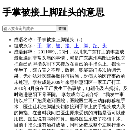
手掌被接上脚趾头的意思
查询
成语名称：
手掌被接上脚趾头（-）
组成汉字：
手
、
掌
、
被
、
接
、
上
、
脚
、
趾
、
头
成语解释：
2011年9月23日，四川来广东打工的李兹成
最近遇到非常头痛的事情，就是广东惠州惠阳正骨医院
把自己的脚指头割下来接放在自己的手指头上。都快一
年半了，院方置之不理，政府、职能部门多次协调无
果，无办法对医院采取任何措施，对病人的医疗事故的
未处理。李兹成是2009年来惠州惠阳区一家工厂打工，
2010年4月份在工厂发生工伤事故，电锯伤及右拇指。及
时送进惠阳正骨医院。 李兹成向记者介绍：“我发生事
情以后工厂把我送到医院，医院医生再三劝解做移植手
术，医生让我把脚趾头切除接到手掌上的手指头成为我
的拇指。在当时我问过医生原来受伤的拇指是否可以使
用接。医生说有两种打算。最终医生采取了移植手术。
目前手指头没有治好成活，同时还造成整个左脚行走不