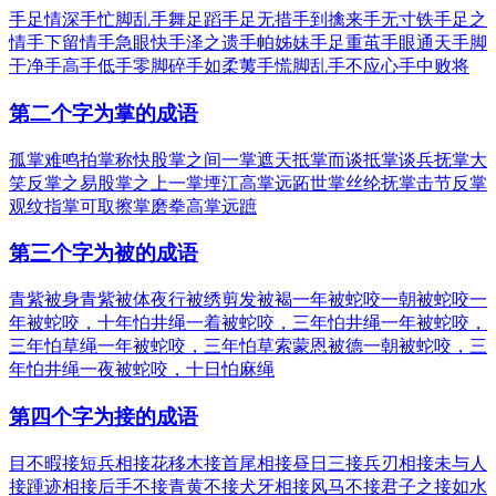
手足情深
手忙脚乱
手舞足蹈
手足无措
手到擒来
手无寸铁
手足之
情
手下留情
手急眼快
手泽之遗
手帕姊妹
手足重茧
手眼通天
手脚
干净
手高手低
手零脚碎
手如柔荑
手慌脚乱
手不应心
手中败将
第二个字为掌的成语
孤掌难鸣
拍掌称快
股掌之间
一掌遮天
抵掌而谈
抵掌谈兵
抚掌大
笑
反掌之易
股掌之上
一掌堙江
高掌远跖
世掌丝纶
抚掌击节
反掌
观纹
指掌可取
擦掌磨拳
高掌远蹠
第三个字为被的成语
青紫被身
青紫被体
夜行被绣
剪发被褐
一年被蛇咬
一朝被蛇咬
一
年被蛇咬，十年怕井绳
一着被蛇咬，三年怕井绳
一年被蛇咬，
三年怕草绳
一年被蛇咬，三年怕草索
蒙恩被德
一朝被蛇咬，三
年怕井绳
一夜被蛇咬，十日怕麻绳
第四个字为接的成语
目不暇接
短兵相接
花移木接
首尾相接
昼日三接
兵刃相接
未与人
接
踵迹相接
后手不接
青黄不接
犬牙相接
风马不接
君子之接如水