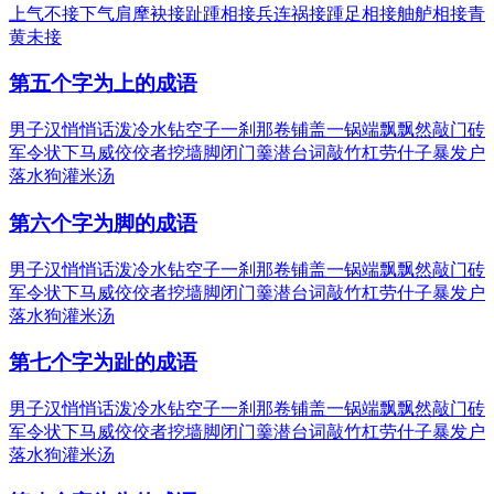
上气不接下气
肩摩袂接
趾踵相接
兵连祸接
踵足相接
舳舻相接
青
黄未接
第五个字为上的成语
男子汉
悄悄话
泼冷水
钻空子
一刹那
卷铺盖
一锅端
飘飘然
敲门砖
军令状
下马威
佼佼者
挖墙脚
闭门羹
潜台词
敲竹杠
劳什子
暴发户
落水狗
灌米汤
第六个字为脚的成语
男子汉
悄悄话
泼冷水
钻空子
一刹那
卷铺盖
一锅端
飘飘然
敲门砖
军令状
下马威
佼佼者
挖墙脚
闭门羹
潜台词
敲竹杠
劳什子
暴发户
落水狗
灌米汤
第七个字为趾的成语
男子汉
悄悄话
泼冷水
钻空子
一刹那
卷铺盖
一锅端
飘飘然
敲门砖
军令状
下马威
佼佼者
挖墙脚
闭门羹
潜台词
敲竹杠
劳什子
暴发户
落水狗
灌米汤