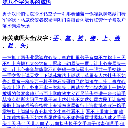
第八个字为头的成语
男子汉
悄悄话
泼冷水
钻空子
一刹那
卷铺盖
一锅端
飘飘然
敲门砖
军令状
下马威
佼佼者
挖墙脚
闭门羹
潜台词
敲竹杠
劳什子
暴发户
落水狗
灌米汤
相关成语大全
(汉字：
手
、
掌
、
被
、
接
、
上
、
脚
、
趾
、
头
)
一把抓了两头弗露
酒在心头，事在肚里
包子有肉不在褶上
三天
不打上房揭瓦
太公钓鱼，愿者上鈎
眉头一展，计上心来
眉头一
放，计上心来
鱼与熊掌不可兼得
一拳头砸出一眼井
一手交钱，
一手交货
上说天堂，下说苏杭
路上说话，草里有人
求灶头不如
告灶尾
东一榔头西一棒子
搬石头砸自己的脚
酒在口头，事在心
头
嘴上没毛，办事不牢
三绺梳头，两截穿衣
油锅内添上一把柴
被缚的普罗米修斯
形而上学唯物主义
百尺竿头更进一步
弓箭手
赫拉克勒斯
太阳照在桑干河上
求灶头不如求灶尾
农民工让座被
嫌脏
上海证券综合指数
上海浦东发展银行
上海世博会欧洲馆
手
掌被接上脚趾头
直升机接女生事件
看不上,看不上眼
难上难,难
上加难
求竈头不如求竈尾
求竈头不如告竈尾
世界杯伪球迷手册
头半天,头半天儿
万向节,万向接头
执子之手与子偕老
倒背手,倒