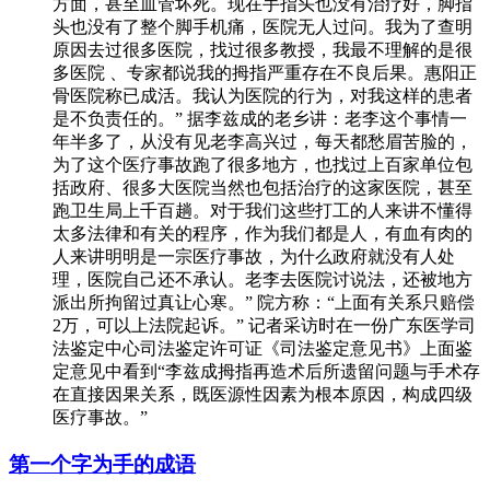
方面，甚至血管坏死。现在手指头也没有治疗好，脚指
头也没有了整个脚手机痛，医院无人过问。我为了查明
原因去过很多医院，找过很多教授，我最不理解的是很
多医院 、专家都说我的拇指严重存在不良后果。惠阳正
骨医院称已成活。我认为医院的行为，对我这样的患者
是不负责任的。” 据李兹成的老乡讲：老李这个事情一
年半多了，从没有见老李高兴过，每天都愁眉苦脸的，
为了这个医疗事故跑了很多地方，也找过上百家单位包
括政府、很多大医院当然也包括治疗的这家医院，甚至
跑卫生局上千百趟。对于我们这些打工的人来讲不懂得
太多法律和有关的程序，作为我们都是人，有血有肉的
人来讲明明是一宗医疗事故，为什么政府就没有人处
理，医院自己还不承认。老李去医院讨说法，还被地方
派出所拘留过真让心寒。” 院方称：“上面有关系只赔偿
2万，可以上法院起诉。” 记者采访时在一份广东医学司
法鉴定中心司法鉴定许可证《司法鉴定意见书》上面鉴
定意见中看到“李兹成拇指再造术后所遗留问题与手术存
在直接因果关系，既医源性因素为根本原因，构成四级
医疗事故。”
第一个字为手的成语