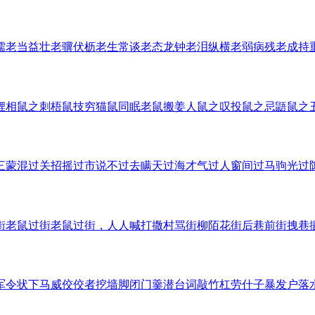
儒
老当益壮
老骥伏枥
老生常谈
老态龙钟
老泪纵横
老弱病残
老成持
貍
相鼠之刺
梧鼠技穷
猫鼠同眠
老鼠搬姜
人鼠之叹
投鼠之忌
鼯鼠之
三
蒙混过关
招摇过市
说不过去
瞒天过海
才气过人
窗间过马
驹光过
街
老鼠过街
老鼠过街，人人喊打
撒村骂街
柳陌花街
后巷前街
拽巷
军令状
下马威
佼佼者
挖墙脚
闭门羹
潜台词
敲竹杠
劳什子
暴发户
落