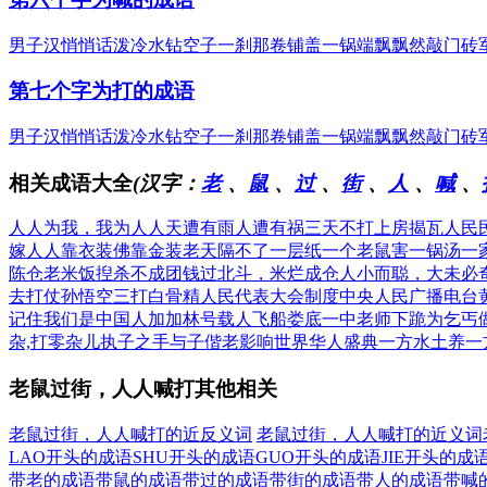
男子汉
悄悄话
泼冷水
钻空子
一刹那
卷铺盖
一锅端
飘飘然
敲门砖
第七个字为打的成语
男子汉
悄悄话
泼冷水
钻空子
一刹那
卷铺盖
一锅端
飘飘然
敲门砖
相关成语大全
(汉字：
老
、
鼠
、
过
、
街
、
人
、
喊
、
人人为我，我为人人
天遭有雨人遭有祸
三天不打上房揭瓦
人民
嫁人
人靠衣装佛靠金装
老天隔不了一层纸
一个老鼠害一锅汤
一
陈仓
老米饭揑杀不成团
钱过北斗，米烂成仓
人小而聪，大未必
去打仗
孙悟空三打白骨精
人民代表大会制度
中央人民广播电台
记住我们是中国人
加加林号载人飞船
娄底一中老师下跪
为乞丐
杂,打零杂儿
执子之手与子偕老
影响世界华人盛典
一方水土养一
老鼠过街，人人喊打其他相关
老鼠过街，人人喊打的近反义词
老鼠过街，人人喊打的近义词
LAO开头的成语
SHU开头的成语
GUO开头的成语
JIE开头的成
带老的成语
带鼠的成语
带过的成语
带街的成语
带人的成语
带喊