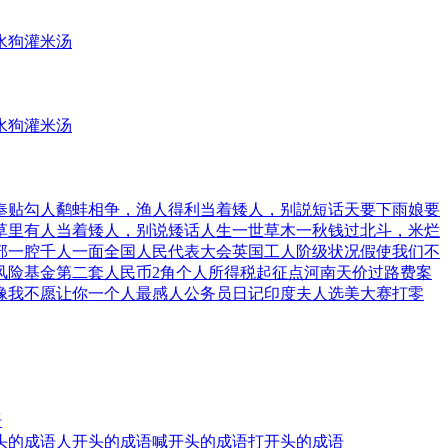
水狗
灌米汤
水狗
灌米汤
奉贴勾人
鹬蚌相争，渔人得利
当着矮人，别説短话
天要下雨娘要
草里有人
当着矮人，别说矮话
人生一世草木一秋
钱过北斗，米烂
部一腔千人一面
全国人民代表大会
英国工人阶级状况
假使我们不
风险基金
第二套人民币2角
个人所得税起征点
河南天价过路费案
像
我不愿让你一个人
最感人公务员日记
印度夫人选美大赛
打零
语
头的成语
人开头的成语
喊开头的成语
打开头的成语