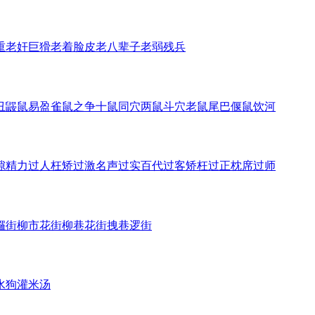
重
老奸巨猾
老着脸皮
老八辈子
老弱残兵
丑
鼹鼠易盈
雀鼠之争
十鼠同穴
两鼠斗穴
老鼠尾巴
偃鼠饮河
隙
精力过人
枉矫过激
名声过实
百代过客
矫枉过正
枕席过师
攞街
柳市花街
柳巷花街
拽巷逻街
水狗
灌米汤