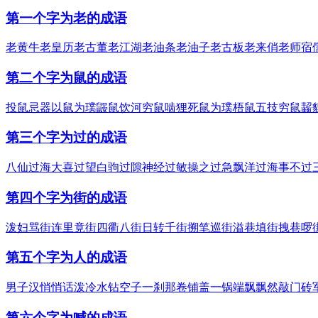
第一个字为老的成语
老黄牛
老皇历
老古董
老江湖
老油条
老油子
老古板
老来俏
老师宿
第二个字为鼠的成语
投鼠忌器
以鼠为璞
鼹鼠饮河
穷鼠啮狸
死鼠为璞
梧鼠五技
穷鼠齧
第三个字为过的成语
八仙过海
大喜过望
白驹过隙
神经过敏
操之过急
飘洋过海
事不过
第四个字为街的成语
泼妇骂街
连里竟街
四衢八街
日转千街
搠笔巡街
溢巷填街
拽巷啰
第五个字为人的成语
男子汉
悄悄话
泼冷水
钻空子
一刹那
卷铺盖
一锅端
飘飘然
敲门砖
第六个字为喊的成语