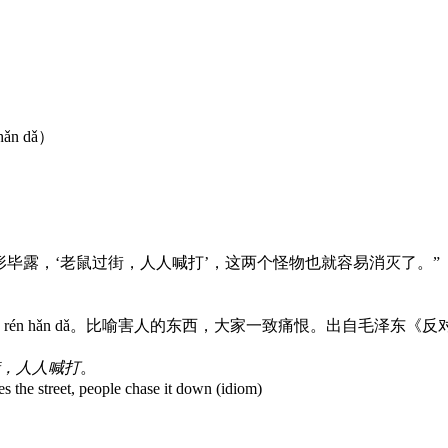
ǎn dǎ）
毕露，‘老鼠过街，人人喊打’，这两个怪物也就容易消灭了。”
iē，rén rén hǎn dǎ。比喻害人的东西，大家一致痛恨。出自
，人人喊打
。
ses the street, people chase it down (idiom)