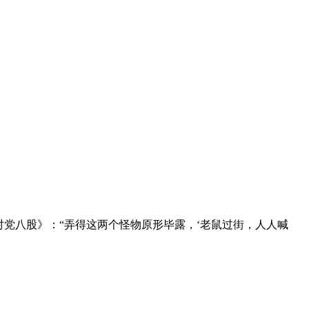
毛泽东《反对党八股》：“弄得这两个怪物原形毕露，‘老鼠过街，人人喊