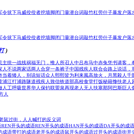
军令状
下马威
佼佼者
挖墙脚
闭门羹
潜台词
敲竹杠
劳什子
暴发户
落
军令状
下马威
佼佼者
挖墙脚
闭门羹
潜台词
敲竹杠
劳什子
暴发户
落
打
)
民主统一战线
祸福无门，惟人所召
人中吕布马中赤兔
凭书请客，
家人不说两家话
两人合穿一条裤子
中国残疾人联合会
路上说话，
奇
当着矮人，别说短话
众人熙熙皆为利来
風高放火，月黑殺人
千
黄浦江打浦路隧道
残疾人致信铁道部
高校食堂打饭秘籍
搀扶老人
做人工呼吸
世界华人保钓联盟
泉再现老人无人扶
塞那阿巴斯巨人
方人
老鼠过街，人人喊打的反义词
语
REN开头的成语
REN开头的成语
HAN开头的成语
DA开头的成
的成语
带打的成语
老开头的成语
鼠开头的成语
过开头的成语
街开