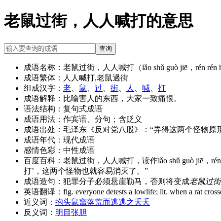
老鼠过街，人人喊打的意思
查询
成语名称：
老鼠过街，人人喊打（lǎo shǔ guò jiē，rén rén h
成语繁体：
人人喊打,老鼠過街
组成汉字：
老
、
鼠
、
过
、
街
、
人
、
喊
、
打
成语解释：
比喻害人的东西，大家一致痛恨。
语法结构：
复句式成语
成语用法：
作宾语、分句；含贬义
成语出处：
毛泽东《反对党八股》：“弄得这两个怪物原形
成语年代：
现代成语
感情色彩：
中性成语
百度百科：
老鼠过街，人人喊打，读作lǎo shǔ guò j
打’，这两个怪物也就容易消灭了。”
成语造句：
犯罪分子必须悬崖勒马，否则将变成
老鼠过街
英语翻译：
fig. everyone detests a lowlife; lit. when a rat cros
近义词：
抱头鼠窜
落荒而逃
逃之夭夭
反义词：
明目张胆