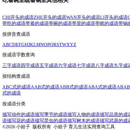
吃着碗里瞧着锅里其他相关
CHI开头的成语
ZHE开头的成语
WAN开头的成语
LI开头的成语
带吃的成语
带着的成语
带碗的成语
带里的成语
带瞧的成语
带锅
按拼音查成语
A
B
C
D
E
F
G
H
J
K
L
M
N
O
P
Q
R
S
T
W
X
Y
Z
按成语字数查询
三字成语
四字成语
五字成语
六字成语
七字成语
八字成语
九字成
按结构查成语
ABC式的成语
AAB式的成语
ABB式的成语
ABA式的成语
ABA
式的成语
按成语分类
描写动作的成语
描写季节的成语
描写人物的成语
描写品质的成
语
描写花的成语
描写昆虫的成语
描写树木的成语
描写武器的成
©2026 小娃子 版权所有 小娃子 育儿生活实用查询工具