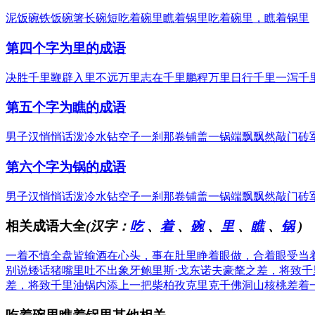
泥饭碗
铁饭碗
箸长碗短
吃着碗里瞧着锅里
吃着碗里，瞧着锅里
第四个字为里的成语
决胜千里
鞭辟入里
不远万里
志在千里
鹏程万里
日行千里
一泻千
第五个字为瞧的成语
男子汉
悄悄话
泼冷水
钻空子
一刹那
卷铺盖
一锅端
飘飘然
敲门砖
第六个字为锅的成语
男子汉
悄悄话
泼冷水
钻空子
一刹那
卷铺盖
一锅端
飘飘然
敲门砖
相关成语大全
(汉字：
吃
、
着
、
碗
、
里
、
瞧
、
锅
)
一着不慎全盘皆输
酒在心头，事在肚里
睁着眼做，合着眼受
当
别说矮话
猪嘴里吐不出象牙
鲍里斯·戈东诺夫
豪氂之差，将致千
差，将致千里
油锅内添上一把柴
柏孜克里克千佛洞
山核桃差着