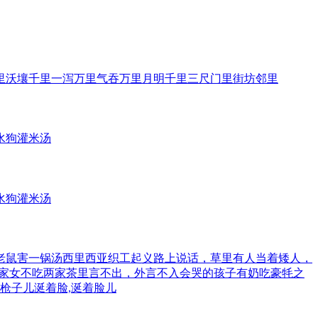
里
沃壤千里
一泻万里
气吞万里
月明千里
三尺门里
街坊邻里
水狗
灌米汤
水狗
灌米汤
老鼠害一锅汤
西里西亚织工起义
路上说话，草里有人
当着矮人，
家女不吃两家茶
里言不出，外言不入
会哭的孩子有奶吃
豪牦之
吃枪子儿
涎着脸,涎着脸儿