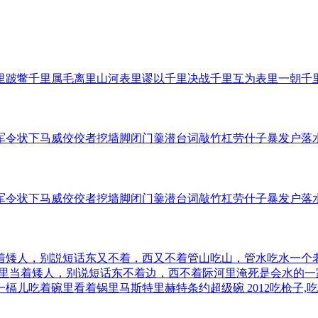
里
跛鳖千里
属毛离里
山河表里
谬以千里
决战千里
互为表里
一朝千
军令状
下马威
佼佼者
挖墙脚
闭门羹
潜台词
敲竹杠
劳什子
暴发户
落
军令状
下马威
佼佼者
挖墙脚
闭门羹
潜台词
敲竹杠
劳什子
暴发户
落
着矮人，别説短话
东又不着，西又不着
管山吃山，管水吃水
一个
里
当着矮人，别说短话
东不着边，西不着际
河里淹死是会水的
一
一槅儿
吃着碗里看着锅里
马斯特里赫特条约
超级碗 2012
吃枪子,