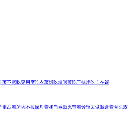
吃著不尽
吃穿用度
吃衣著饭
吃糠咽菜
吃干抹净
吃自在饭
子走
占着茅坑不拉屎
对着和尚骂贼秃
带着铃铛去做贼
含着骨头露