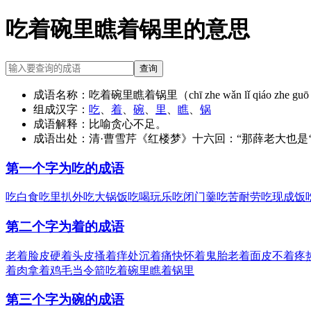
吃着碗里瞧着锅里的意思
查询
成语名称：
吃着碗里瞧着锅里（chī zhe wǎn lǐ qiáo zhe guō 
组成汉字：
吃
、
着
、
碗
、
里
、
瞧
、
锅
成语解释：
比喻贪心不足。
成语出处：
清·曹雪芹《红楼梦》十六回：“那薛老大也是‘
第一个字为吃的成语
吃白食
吃里扒外
吃大锅饭
吃喝玩乐
吃闭门羹
吃苦耐劳
吃现成饭
第二个字为着的成语
老着脸皮
硬着头皮
搔着痒处
沉着痛快
怀着鬼胎
老着面皮
不着疼
着肉
拿着鸡毛当令箭
吃着碗里瞧着锅里
第三个字为碗的成语