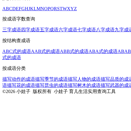
A
B
C
D
E
F
G
H
J
K
L
M
N
O
P
Q
R
S
T
W
X
Y
Z
按成语字数查询
三字成语
四字成语
五字成语
六字成语
七字成语
八字成语
九字成
按结构查成语
ABC式的成语
AAB式的成语
ABB式的成语
ABA式的成语
ABA
式的成语
按成语分类
描写动作的成语
描写季节的成语
描写人物的成语
描写品质的成
语
描写花的成语
描写昆虫的成语
描写树木的成语
描写武器的成
©2026 小娃子 版权所有 小娃子 育儿生活实用查询工具