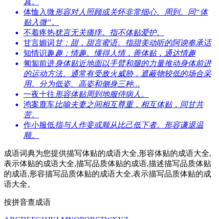
真。
体恤入微
形容对人照顾或关怀非常细心、周到。同“体
贴入微”。
不着疼热
犹言无关痛痒。指不体贴爱护。
甘言媚词
甘：甜，甜言蜜语。指甜美动听的阿谀奉承话
知情识趣
趣：情趣。懂得人情，善体贴，通达情趣
匍匐前进
身体贴近地面以手臂和腿的力量推动身体前进
的运动方法。通常有受敌火威胁，遮蔽物较低的场合采
用。分为低姿、高姿和侧身三种…
一夜十往
形容体贴周到地服侍病人。
鸿案鹿车
比喻夫妻之间相互尊重，相互体贴，同甘共
苦。
作小服低
指与人作妾或顺从比己低下者。形容谦退温
顺。
成语词典为您提供描写体贴的成语大全,形容体贴的成语大全,
表示体贴的成语大全,描写品质体贴的成语,描述描写品质体贴
的成语,形容描写品质体贴的成语大全,表示描写品质体贴的成
语大全。
按拼音查成语