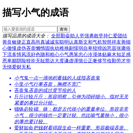
描写小气的成语
查询
描写品质的成语大全
：
全部
勤奋
助人
坚强
勇敢
坚持
仁爱
团结
善良
敏捷
正直
高尚
真诚
诚实
聪明
认真
斯文
和气
机智
慈祥
友善
细
心
傲慢
虚伪
吝啬
懒惰
固执
幼稚
挑剔
懦弱
自卑
狡猾
凶恶
嚣张
庸俗
下流
多情
风流
好色
随和
粗心
小气
愚笨
忠心
冷漠
体贴
麻木
知足
感
恩
卑鄙
阴险
狡诈
无耻
豁达
大度
谦虚
谨慎
公正
奢侈
节俭
勤劳
才华
无情
爱财
无私
小气
鬼
一点一滴地积蓄钱的人或指吝啬鬼
小里
小气
行事吝啬，胸襟不宽广
吝啬鬼
吝啬的或过度节俭的人
斤斤计较
斤斤：形容明察，引伸为琐碎细小。指对无关
紧要的事过分计较。
锱铢必较
锱、铢：都是古代很小的重量单位。形容非常
小气，很少的钱也一定要计较。也比喻气量狭小，很小
的事也要计较。
爱财如命
把钱财看得跟生命一样重要。形容极端吝啬。