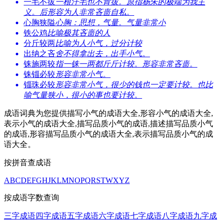
一毛不拔
一根汗毛也不肯拔。原指杨朱的极端为我主
义。后形容为人非常吝啬自私。
心胸狭隘
心胸：思想，气量。气量非常小
铁公鸡
比喻极其吝啬的人
分斤较两
比喻为人小气，过分计较
出纳之吝
舍不得拿出去，出手小气。
铢施两较
指一铢一两都斤斤计较。形容非常吝啬。
铢锱必较
形容非常小气。
锱珠必较
形容非常小气，很少的钱也一定要计较。也比
喻气量狭小，很小的事也要计较。
成语词典为您提供描写小气的成语大全,形容小气的成语大全,
表示小气的成语大全,描写品质小气的成语,描述描写品质小气
的成语,形容描写品质小气的成语大全,表示描写品质小气的成
语大全。
按拼音查成语
A
B
C
D
E
F
G
H
J
K
L
M
N
O
P
Q
R
S
T
W
X
Y
Z
按成语字数查询
三字成语
四字成语
五字成语
六字成语
七字成语
八字成语
九字成