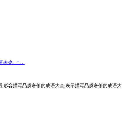
未央。” …
语,形容描写品质奢侈的成语大全,表示描写品质奢侈的成语大