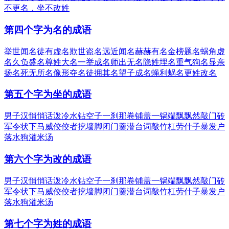
不更名，坐不改姓
第四个字为名的成语
举世闻名
徒有虚名
欺世盗名
远近闻名
赫赫有名
金榜题名
蜗角虚
名
久负盛名
尊姓大名
一举成名
师出无名
隐姓埋名
重气狥名
显亲
扬名
死无所名
像形夺名
徒拥其名
望子成名
蝇利蜗名
更姓改名
第五个字为坐的成语
男子汉
悄悄话
泼冷水
钻空子
一刹那
卷铺盖
一锅端
飘飘然
敲门砖
军令状
下马威
佼佼者
挖墙脚
闭门羹
潜台词
敲竹杠
劳什子
暴发户
落水狗
灌米汤
第六个字为改的成语
男子汉
悄悄话
泼冷水
钻空子
一刹那
卷铺盖
一锅端
飘飘然
敲门砖
军令状
下马威
佼佼者
挖墙脚
闭门羹
潜台词
敲竹杠
劳什子
暴发户
落水狗
灌米汤
第七个字为姓的成语