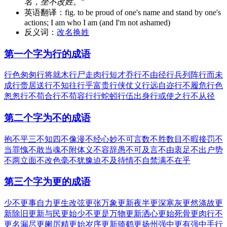
名，坐不改姓
。”
英语翻译：
fig. to be proud of one's name and stand by one's
actions; I am who I am (and I'm not ashamed)
反义词：
改名换姓
第一个字为行的成语
行色匆匆
行将就木
行尸走肉
行短才乔
行不由径
行兵列阵
行而未
成
行赍居送
行不知往
行乎富贵
行侠仗义
行远自迩
行不履危
行色
怱怱
行不苟合
行不苟容
行行蛇蚓
行伍出身
行或使之
行不从径
第二个字为不的成语
抱不平
三不知
四不像
漫不经心
妙不可言
数不胜数
目不暇接
罚不
当罪
愧不敢当
魂不附体
义不容辞
愚不可及
言不由衷
足不出户
势
不两立
面不改色
毫不犹豫
迫不及待
情不自禁
满不在乎
第三个字为更的成语
少不更事
自力更生
改弦更张
万象更新
夜半更深
寒灰更然
涤故更
新
除旧更新
与民更始
少不更是
万物更新
洒心更始
死骨更肉
行不
更名
漏尽更阑
厉精更始
岁序更新
骑鹤更扬州
强中更有强中手
行