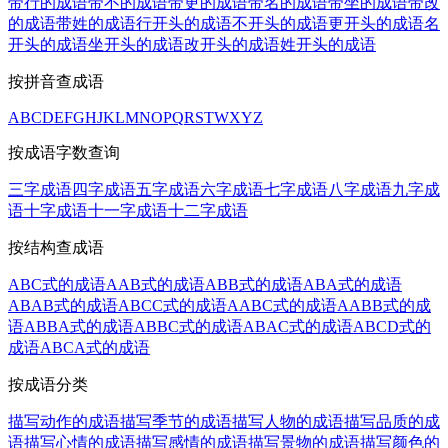
带行的成语
带不的成语
带更的成语
带名的成语
带坐的成语
带改
的成语
带姓的成语
行开头的成语
不开头的成语
更开头的成语
名
开头的成语
坐开头的成语
改开头的成语
姓开头的成语
按拼音查成语
A
B
C
D
E
F
G
H
J
K
L
M
N
O
P
Q
R
S
T
W
X
Y
Z
按成语字数查询
三字成语
四字成语
五字成语
六字成语
七字成语
八字成语
九字成
语
十字成语
十一字成语
十二字成语
按结构查成语
ABC式的成语
AAB式的成语
ABB式的成语
ABA式的成语
ABAB式的成语
ABCC式的成语
AABC式的成语
AABB式的成
语
ABBA式的成语
ABBC式的成语
ABAC式的成语
ABCD式的
成语
ABCA式的成语
按成语分类
描写动作的成语
描写季节的成语
描写人物的成语
描写品质的成
语
描写心情的成语
描写感情的成语
描写景物的成语
描写颜色的