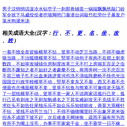
男子汉
悄悄话
泼冷水
钻空子
一刹那
卷铺盖
一锅端
飘飘然
敲门砖
军令状
下马威
佼佼者
挖墙脚
闭门羹
潜台词
敲竹杠
劳什子
暴发户
落水狗
灌米汤
相关成语大全
(汉字：
行
、
不
、
更
、
名
、
坐
、
改
、
姓
)
一着不慎全盘皆输
横草不拈，竖草不动
芝兰当路，不得不锄
虎
狼当路，不治狐狸
横草不拈，竪草不动
包子有肉不在褶上
射幸
数跌，不如审发
城镇住房制度改革
三天不打上房揭瓦
百足之虫
断而不蹶
知之者不如好之者
豪氂不伐，将用斧柯
一次不忠百次
不容
三锥子扎不出血来
跳进黄河也洗不清
临阵磨枪不快也光
法
国国立行政学校
横草不动，竪草不拿
东又不着，西又不着
不念
僧面也念佛面
横草不拿，竖草不拈
鱼与熊掌不可兼得
老天隔不
了一层纸
横草不动，竖草不拿
一家人不说两家话
孤行己意，孤
行己见
有则改之无则加勉
盛名之下其实难副
攻无不克战无不胜
求灶头不如告灶尾
独乐乐不如众乐乐
知错能改，善莫大焉
横针
不拈，竖线不动
芳兰当门，不得不锄
猪嘴里吐不出象牙
老米饭
揑杀不成团
下坡不赶，次后难逢
天网烣恢，疏而不漏
有所为而
有所不为
嘴上没毛，办事不牢
家絫千金，坐不垂堂
一日不稼，