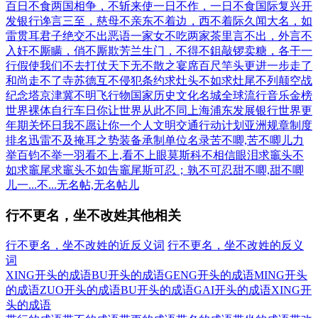
百日不食
两国相争，不斩来使
一日不作，一日不食
国际复兴开
发银行
谗言三至，慈母不亲
东不着边，西不着际
久闻大名，如
雷贯耳
君子绝交不出恶语
一家女不吃两家茶
里言不出，外言不
入
奸不厮瞒，俏不厮欺
芳兰生门，不得不鉏
敲锣卖糖，各干一
行
假使我们不去打仗
天下无不散之宴席
百尺竿头更进一步
走了
和尚走不了寺
苏德互不侵犯条约
求灶头不如求灶尾
不列颠空战
纪念塔
京津冀不明飞行物
国家历史文化名城
全球流行音乐金榜
世界裸体自行车日
你让世界从此不同
上海浦东发展银行
世界更
年期关怀日
我不愿让你一个人
文明交通行动计划
亚洲规章制度
排名
迅雷不及掩耳之势
装备承制单位名录
苦不唧,苦不唧儿
力
举百钧不举一羽
看不上,看不上眼
莫斯科不相信眼泪
求竈头不
如求竈尾
求竈头不如告竈尾
斯可忍；孰不可忍
甜不唧,甜不唧
儿
一...不...
无名帖,无名帖儿
行不更名，坐不改姓其他相关
行不更名，坐不改姓的近反义词
行不更名，坐不改姓的反义
词
XING开头的成语
BU开头的成语
GENG开头的成语
MING开头
的成语
ZUO开头的成语
BU开头的成语
GAI开头的成语
XING开
头的成语