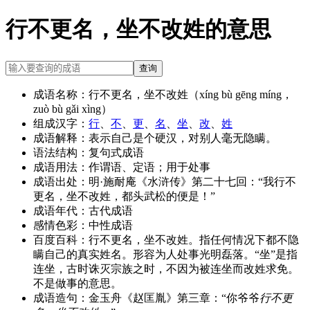
行不更名，坐不改姓的意思
查询
成语名称：
行不更名，坐不改姓（xíng bù gēng míng，
zuò bù gǎi xìng）
组成汉字：
行
、
不
、
更
、
名
、
坐
、
改
、
姓
成语解释：
表示自己是个硬汉，对别人毫无隐瞒。
语法结构：
复句式成语
成语用法：
作谓语、定语；用于处事
成语出处：
明·施耐庵《水浒传》第二十七回：“我行不
更名，坐不改姓，都头武松的便是！”
成语年代：
古代成语
感情色彩：
中性成语
百度百科：
行不更名，坐不改姓。指任何情况下都不隐
瞒自己的真实姓名。形容为人处事光明磊落。“坐”是指
连坐，古时诛灭宗族之时，不因为被连坐而改姓求免。
不是做事的意思。
成语造句：
金玉舟《赵匡胤》第三章：“你爷爷
行不更