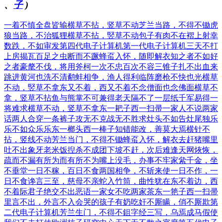
、
子
)
一着不慎全盘皆输
横草不拈，竖草不动
芝兰当路，不得不锄
虎
狼当路，不治狐狸
横草不拈，竪草不动
包子有肉不在褶上
射幸
数跌，不如审发
第四代电子计算机
第一代电子计算机
三天不打
上房揭瓦
百足之虫断而不蹶
蜂虿入怀，随即解衣
知之者不如好
之者
豪氂不伐，将用斧柯
一次不忠百次不容
三锥子扎不出血来
跳进黄河也洗不清
鹬蚌相争，渔人得利
临阵磨枪不快也光
横草
不动，竪草不拿
东又不着，西又不着
不念僧面也念佛面
横草不
拿，竖草不拈
鱼与熊掌不可兼得
老天隔不了一层纸
千军易得一
将难求
横草不动，竖草不拿
东一耙子西一扫帚
一家人不说两家
话
两人合穿一条裤子
攻无不克战无不胜
求灶头不如告灶尾
独乐
乐不如众乐乐
东一榔头西一棒子
知错能改，善莫大焉
横针不
拈，竖线不动
芳兰当门，不得不锄
蜂虿入怀，解衣去赶
猪嘴里
吐不出象牙
老米饭揑杀不成团
下坡不赶，次后难逢
天网烣恢，
疏而不漏
有所为而有所不为
嘴上没毛，办事不牢
家絫千金，坐
不垂堂
一日不稼，百日不食
两国相争，不斩来使
一日不作，一
日不食
谗言三至，慈母不亲
蛇入竹筒，曲性犹在
东不着边，西
不着际
君子绝交不出恶语
一家女不吃两家茶
东一筢子西一扫帚
里言不出，外言不入
会哭的孩子有奶吃
奸不厮瞒，俏不厮欺
第
二代电子计算机
芳兰生门，不得不鉏
字经三写，乌焉成马
假使