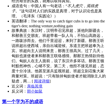
经历艰苦的实践，就难以取得真知。
成语造句：
中国人有一句老话：“
不入虎穴，焉得虎
子
。”这句话对人们的实践是真理，对于认识论也是真
理。（毛泽东《实践论》）
英语翻译：
The only way to catch tiger cubs is to go into the
tiger's den; nothing venture,nothing gain
故事典故：
东汉时，汉明帝召见班超，派他到新疆去，
和鄯善王交朋友。班超带着一队人马，不怕山高路远，
一路跋涉而去。他们千里迢迢，来到了新疆。鄯善王听
说班超出使西域，亲自出城迎候。东道主把班超奉为上
宾。班超向主人说明来意，鄯善王很高兴。过了几天，
匈奴也派使者来和鄯善王联络感情。鄯鄯王热情款待他
们。匈奴人在主人面前，说了东汉许多坏话。鄯善王顿
时黯然神伤，心绪不安。第二天，他拒不接见班超，态
度十分冷淡。他甚至派兵监视班超。班超立刻召集大家
商量对策。班超说：“只有除掉匈奴使者才能消除主人的
疑虑，两… [
阅读详细
]
近义词：
亲临其境
反义词：
胆小如鼠
第一个字为不的成语