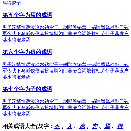
焉得虎子
第五个字为焉的成语
男子汉
悄悄话
泼冷水
钻空子
一刹那
卷铺盖
一锅端
飘飘然
敲门砖
军令状
下马威
佼佼者
挖墙脚
闭门羹
潜台词
敲竹杠
劳什子
暴发户
落水狗
灌米汤
第六个字为得的成语
男子汉
悄悄话
泼冷水
钻空子
一刹那
卷铺盖
一锅端
飘飘然
敲门砖
军令状
下马威
佼佼者
挖墙脚
闭门羹
潜台词
敲竹杠
劳什子
暴发户
落水狗
灌米汤
第七个字为子的成语
男子汉
悄悄话
泼冷水
钻空子
一刹那
卷铺盖
一锅端
飘飘然
敲门砖
军令状
下马威
佼佼者
挖墙脚
闭门羹
潜台词
敲竹杠
劳什子
暴发户
落水狗
灌米汤
相关成语大全
(汉字：
不
、
入
、
虎
、
穴
、
焉
、
得