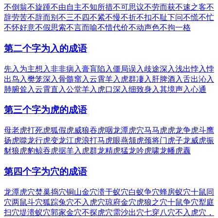
不倒翁
不旋踵
不由自主
不知所措
不可思议
不劳而获
不速之客
不
辞劳苦
不辞而别
不三不四
不紧不慢
不折不扣
不耻下问
不慌不忙
不怀好意
不假思索
不言而喻
不惜代价
不动声色
不拘一格
第二个字为入的成语
先入为主
想入非非
病入膏肓
陷入僵局
误入歧途
深入浅出
悖入悖
出
鸟入樊笼
深入骨髓
窜入云霄
羊入虎群
凄入肝脾
酒入舌出
沁入
肺腑
耸入云霄
直入公堂
羊入虎口
深入细致
身入其境
声入心通
第三个字为虎的成语
母老虎
打死虎
狐假虎威
狼吞虎咽
龙潭虎穴
马马虎虎
龙争虎斗
鹰
扬虎噬
龙行虎变
龙江虎浪
打马虎眼
燕颔虎颈
将门虎子
龙威虎振
豺狼虎豹
鲸吞虎据
羊入虎群
龙精虎猛
龙吟虎啸
龙幡虎纛
第四个字为穴的成语
龙潭虎穴
焚巢捣穴
铜山金穴
溃于蚁穴
白蚁争穴
蜂房蚁穴
十鼠同
穴
两鼠斗穴
狐踪兔穴
不入虎穴
琼府金穴
虎狼之穴
十鼠争穴
犁庭
扫穴
堤溃蚁穴
郭家金穴
不探虎穴
需沙出穴
七穿八穴
不入虎穴，