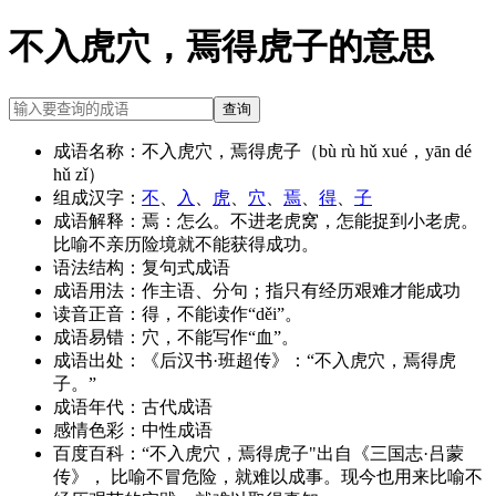
不入虎穴，焉得虎子的意思
查询
成语名称：
不入虎穴，焉得虎子（bù rù hǔ xué，yān dé
hǔ zǐ）
组成汉字：
不
、
入
、
虎
、
穴
、
焉
、
得
、
子
成语解释：
焉：怎么。不进老虎窝，怎能捉到小老虎。
比喻不亲历险境就不能获得成功。
语法结构：
复句式成语
成语用法：
作主语、分句；指只有经历艰难才能成功
读音正音：
得，不能读作“děi”。
成语易错：
穴，不能写作“血”。
成语出处：
《后汉书·班超传》：“不入虎穴，焉得虎
子。”
成语年代：
古代成语
感情色彩：
中性成语
百度百科：
“不入虎穴，焉得虎子"出自《三国志·吕蒙
传》， 比喻不冒危险，就难以成事。现今也用来比喻不