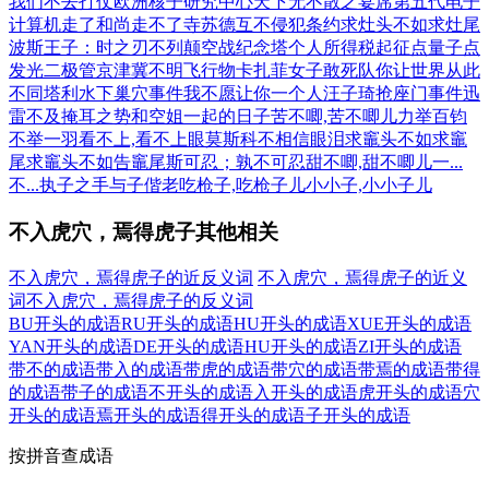
我们不去打仗
欧洲核子研究中心
天下无不散之宴席
第五代电子
计算机
走了和尚走不了寺
苏德互不侵犯条约
求灶头不如求灶尾
波斯王子：时之刃
不列颠空战纪念塔
个人所得税起征点
量子点
发光二极管
京津冀不明飞行物
卡扎菲女子敢死队
你让世界从此
不同
塔利水下巢穴事件
我不愿让你一个人
汪子琦抢座门事件
迅
雷不及掩耳之势
和空姐一起的日子
苦不唧,苦不唧儿
力举百钧
不举一羽
看不上,看不上眼
莫斯科不相信眼泪
求竈头不如求竈
尾
求竈头不如告竈尾
斯可忍；孰不可忍
甜不唧,甜不唧儿
一...
不...
执子之手与子偕老
吃枪子,吃枪子儿
小小子,小小子儿
不入虎穴，焉得虎子其他相关
不入虎穴，焉得虎子的近反义词
不入虎穴，焉得虎子的近义
词
不入虎穴，焉得虎子的反义词
BU开头的成语
RU开头的成语
HU开头的成语
XUE开头的成语
YAN开头的成语
DE开头的成语
HU开头的成语
ZI开头的成语
带不的成语
带入的成语
带虎的成语
带穴的成语
带焉的成语
带得
的成语
带子的成语
不开头的成语
入开头的成语
虎开头的成语
穴
开头的成语
焉开头的成语
得开头的成语
子开头的成语
按拼音查成语