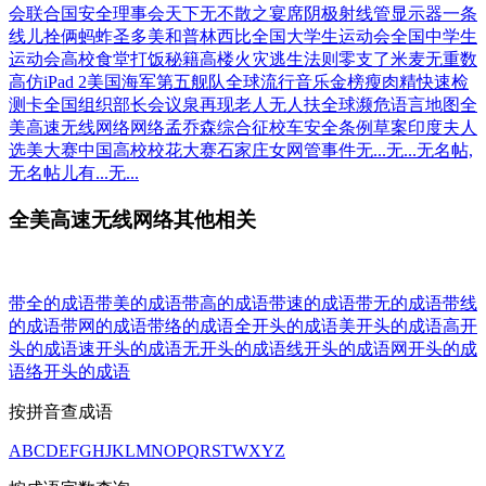
会
联合国安全理事会
天下无不散之宴席
阴极射线管显示器
一条
线儿拴俩蚂蚱
圣多美和普林西比
全国大学生运动会
全国中学生
运动会
高校食堂打饭秘籍
高楼火灾逃生法则
零支了米麦无重数
高仿iPad 2
美国海军第五舰队
全球流行音乐金榜
瘦肉精快速检
测卡
全国组织部长会议
泉再现老人无人扶
全球濒危语言地图
全
美高速无线网络
网络孟乔森综合征
校车安全条例草案
印度夫人
选美大赛
中国高校校花大赛
石家庄女网管事件
无...无...
无名帖,
无名帖儿
有...无...
全美高速无线网络其他相关
带全的成语
带美的成语
带高的成语
带速的成语
带无的成语
带线
的成语
带网的成语
带络的成语
全开头的成语
美开头的成语
高开
头的成语
速开头的成语
无开头的成语
线开头的成语
网开头的成
语
络开头的成语
按拼音查成语
A
B
C
D
E
F
G
H
J
K
L
M
N
O
P
Q
R
S
T
W
X
Y
Z