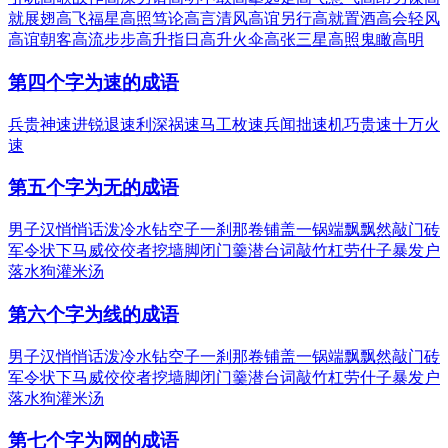
就
展翅高飞
福星高照
笃论高言
清风高谊
另行高就
置酒高会
轻风
高谊
朝客高流
步步高升
指日高升
火伞高张
三星高照
鬼瞰高明
第四个字为速的成语
兵贵神速
进锐退速
利深祸速
马工枚速
兵闻拙速
机巧贵速
十万火
速
第五个字为无的成语
男子汉
悄悄话
泼冷水
钻空子
一刹那
卷铺盖
一锅端
飘飘然
敲门砖
军令状
下马威
佼佼者
挖墙脚
闭门羹
潜台词
敲竹杠
劳什子
暴发户
落水狗
灌米汤
第六个字为线的成语
男子汉
悄悄话
泼冷水
钻空子
一刹那
卷铺盖
一锅端
飘飘然
敲门砖
军令状
下马威
佼佼者
挖墙脚
闭门羹
潜台词
敲竹杠
劳什子
暴发户
落水狗
灌米汤
第七个字为网的成语