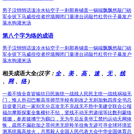
男子汉
悄悄话
泼冷水
钻空子
一刹那
卷铺盖
一锅端
飘飘然
敲门砖
军令状
下马威
佼佼者
挖墙脚
闭门羹
潜台词
敲竹杠
劳什子
暴发户
落水狗
灌米汤
第八个字为络的成语
男子汉
悄悄话
泼冷水
钻空子
一刹那
卷铺盖
一锅端
飘飘然
敲门砖
军令状
下马威
佼佼者
挖墙脚
闭门羹
潜台词
敲竹杠
劳什子
暴发户
落水狗
灌米汤
相关成语大全
(汉字：
全
、
美
、
高
、
速
、
无
、
线
、
网
、
络
)
一着不慎全盘皆输
抗日民族统一战线
人民民主统一战线
祸福无
门，惟人所召
巴黎高等师范学校
有则改之无则加勉
四库全书总
目提要
只此一家别无分店
攻无不克战无不胜
中美建交联合公报
福尔摩斯探案全集
横针不拈，竖线不动
无穷递缩等比数列
蒙络
摇缀，参差披拂
宁为鷄口，无为牛后
反美华工禁约运动
天网烣
恢，疏而不漏
欲加之罪何患无辞
羚羊挂角无迹可寻
全球环境监
测系统
風高放火，月黑殺人
全国人民代表大会
中华全国体育总