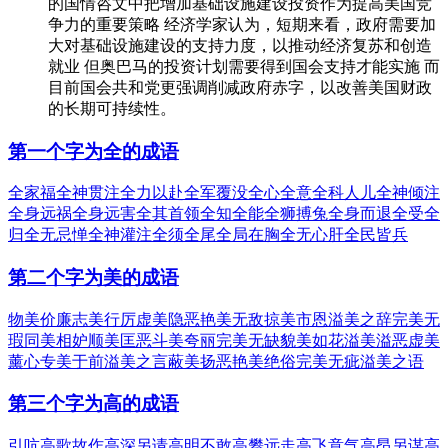
的国情咨文中把增加基础设施建设投资作为提高美国竞
争力的重要策略 经济学家认为，短期来看，政府需要加
大对基础设施建设的支持力度，以推动经济复苏和创造
就业 但奥巴马的投资计划需要得到国会支持才能实施 而
目前国会共和党更强调削减政府赤字，以改善美国财政
的长期可持续性。
第一个字为全的成语
全家福
全神贯注
全力以赴
全军覆没
全心全意
全科人儿
全神倾注
全身远祸
全身远害
全其首领
全知全能
全狮搏兔
全身而退
全受全
归
全无忌惮
全神灌注
全须全尾
全局在胸
全无心肝
全民皆兵
第二个字为美的成语
物美价廉
志美行厉
虚美隐恶
艳美无敌
掠美市恩
溢美之辞
完美无
瑕
同美相妒
顺美匡恶
斗美夸丽
完美无缺
貌美如花
溢美溢恶
虚美
薰心
专美于前
溢美之言
蔽美扬恶
艳美绝俗
完美无疵
溢美之语
第三个字为高的成语
引吭高歌
故作高深
另请高明
不敢高攀
远走高飞
意气高昂
另谋高