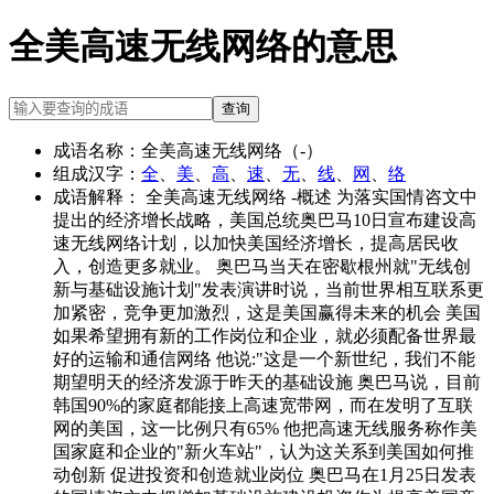
全美高速无线网络的意思
查询
成语名称：
全美高速无线网络（-）
组成汉字：
全
、
美
、
高
、
速
、
无
、
线
、
网
、
络
成语解释：
全美高速无线网络 -概述 为落实国情咨文中
提出的经济增长战略，美国总统奥巴马10日宣布建设高
速无线网络计划，以加快美国经济增长，提高居民收
入，创造更多就业。 奥巴马当天在密歇根州就"无线创
新与基础设施计划"发表演讲时说，当前世界相互联系更
加紧密，竞争更加激烈，这是美国赢得未来的机会 美国
如果希望拥有新的工作岗位和企业，就必须配备世界最
好的运输和通信网络 他说:"这是一个新世纪，我们不能
期望明天的经济发源于昨天的基础设施 奥巴马说，目前
韩国90%的家庭都能接上高速宽带网，而在发明了互联
网的美国，这一比例只有65% 他把高速无线服务称作美
国家庭和企业的"新火车站"，认为这关系到美国如何推
动创新 促进投资和创造就业岗位 奥巴马在1月25日发表