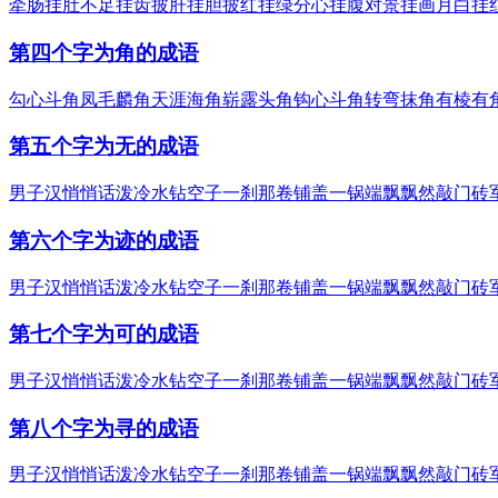
牵肠挂肚
不足挂齿
披肝挂胆
披红挂绿
分心挂腹
对景挂画
月白挂
第四个字为角的成语
勾心斗角
凤毛麟角
天涯海角
崭露头角
钩心斗角
转弯抹角
有棱有
第五个字为无的成语
男子汉
悄悄话
泼冷水
钻空子
一刹那
卷铺盖
一锅端
飘飘然
敲门砖
第六个字为迹的成语
男子汉
悄悄话
泼冷水
钻空子
一刹那
卷铺盖
一锅端
飘飘然
敲门砖
第七个字为可的成语
男子汉
悄悄话
泼冷水
钻空子
一刹那
卷铺盖
一锅端
飘飘然
敲门砖
第八个字为寻的成语
男子汉
悄悄话
泼冷水
钻空子
一刹那
卷铺盖
一锅端
飘飘然
敲门砖