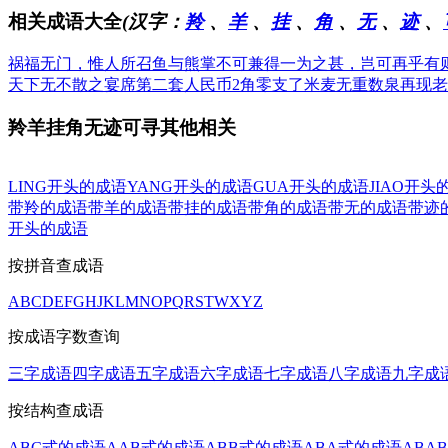
相关成语大全
(汉字：
羚
、
羊
、
挂
、
角
、
无
、
迹
、
祸福无门，惟人所召
鱼与熊掌不可兼得
一为之甚，岂可再乎
有
天下无不散之宴席
第二套人民币2角
零支了米麦无重数
泉再现老
羚羊挂角无迹可寻其他相关
LING开头的成语
YANG开头的成语
GUA开头的成语
JIAO开头
带羚的成语
带羊的成语
带挂的成语
带角的成语
带无的成语
带迹
开头的成语
按拼音查成语
A
B
C
D
E
F
G
H
J
K
L
M
N
O
P
Q
R
S
T
W
X
Y
Z
按成语字数查询
三字成语
四字成语
五字成语
六字成语
七字成语
八字成语
九字成
按结构查成语
ABC式的成语
AAB式的成语
ABB式的成语
ABA式的成语
ABA