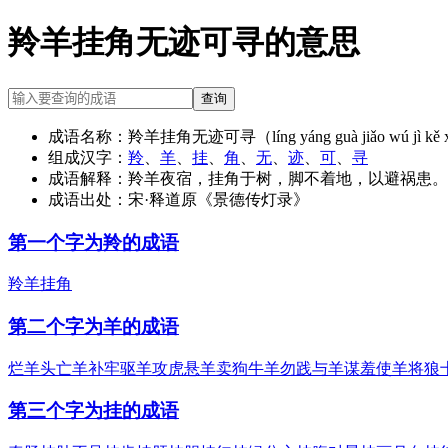
羚羊挂角无迹可寻的意思
查询
成语名称：
羚羊挂角无迹可寻（líng yáng guà jiǎo wú jì kě
组成汉字：
羚
、
羊
、
挂
、
角
、
无
、
迹
、
可
、
寻
成语解释：
羚羊夜宿，挂角于树，脚不着地，以避祸患。
成语出处：
宋·释道原《景德传灯录》
第一个字为羚的成语
羚羊挂角
第二个字为羊的成语
烂羊头
亡羊补牢
驱羊攻虎
悬羊卖狗
牛羊勿践
与羊谋羞
使羊将狼
第三个字为挂的成语