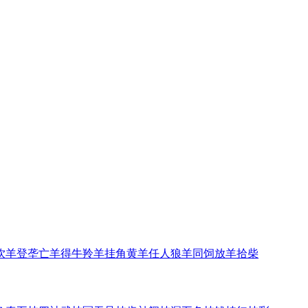
饮羊登垄
亡羊得牛
羚羊挂角
黄羊任人
狼羊同饲
放羊拾柴