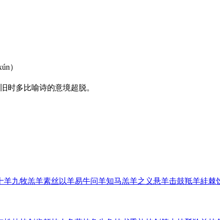
 xún）
旧时多比喻诗的意境超脱。
十羊九牧
羔羊素丝
以羊易牛
问羊知马
羔羊之义
悬羊击鼓
羝羊絓棘