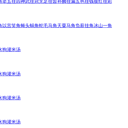
角
牵五挂四
神武挂冠
无足挂齿
补阙挂漏
五色挂钱
披红挂彩
角
以宫笑角
蝇头蜗角
蛇毛马角
天粟马角
负薪挂角
冰山一角
水狗
灌米汤
水狗
灌米汤
水狗
灌米汤
水狗
灌米汤