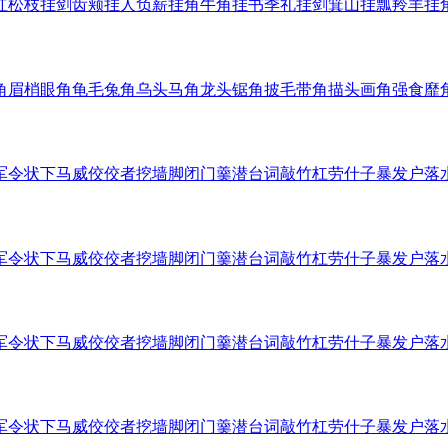
红
松枝挂剑
齿颊挂人
负薪挂角
牛角挂书
季礼挂剑
箕山挂瓢
羚羊挂
角
眉梢眼角
龟毛兔角
乌头马角
龙头锯角
披毛带角
描头画角
强食靡
军令状
下马威
佼佼者
挖墙脚
闭门羹
潜台词
敲竹杠
劳什子
暴发户
落
军令状
下马威
佼佼者
挖墙脚
闭门羹
潜台词
敲竹杠
劳什子
暴发户
落
军令状
下马威
佼佼者
挖墙脚
闭门羹
潜台词
敲竹杠
劳什子
暴发户
落
军令状
下马威
佼佼者
挖墙脚
闭门羹
潜台词
敲竹杠
劳什子
暴发户
落