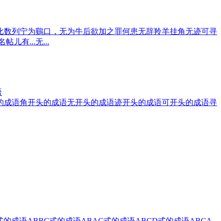
比数列
宁为鷄口，无为牛后
欲加之罪何患无辞
羚羊挂角无迹可寻
无名帖儿
有...无...
语
的成语
角开头的成语
无开头的成语
迹开头的成语
可开头的成语
寻
式的成语
ABBC式的成语
ABAC式的成语
ABCD式的成语
ABCA