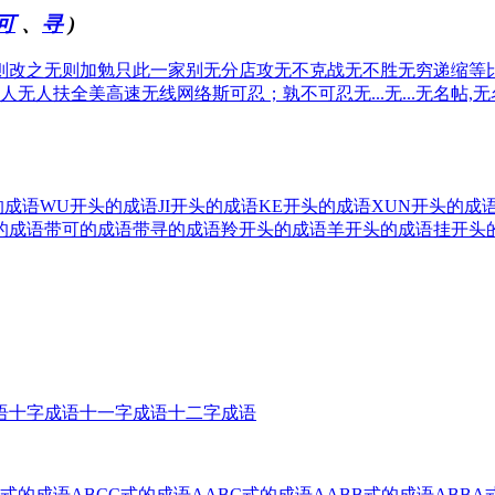
可
、
寻
)
则改之无则加勉
只此一家别无分店
攻无不克战无不胜
无穷递缩等
人无人扶
全美高速无线网络
斯可忍；孰不可忍
无...无...
无名帖,
的成语
WU开头的成语
JI开头的成语
KE开头的成语
XUN开头的成
的成语
带可的成语
带寻的成语
羚开头的成语
羊开头的成语
挂开头
语
十字成语
十一字成语
十二字成语
B式的成语
ABCC式的成语
AABC式的成语
AABB式的成语
ABBA