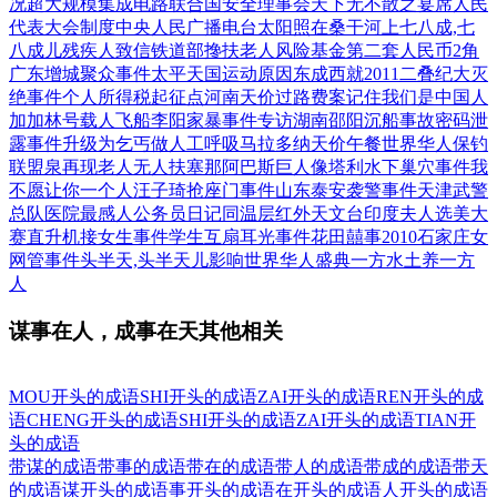
况
超大规模集成电路
联合国安全理事会
天下无不散之宴席
人民
代表大会制度
中央人民广播电台
太阳照在桑干河上
七八成,七
八成儿
残疾人致信铁道部
搀扶老人风险基金
第二套人民币2角
广东增城聚众事件
太平天国运动原因
东成西就2011
二叠纪大灭
绝事件
个人所得税起征点
河南天价过路费案
记住我们是中国人
加加林号载人飞船
李阳家暴事件专访
湖南邵阳沉船事故
密码泄
露事件升级
为乞丐做人工呼吸
马拉多纳天价午餐
世界华人保钓
联盟
泉再现老人无人扶
塞那阿巴斯巨人像
塔利水下巢穴事件
我
不愿让你一个人
汪子琦抢座门事件
山东泰安袭警事件
天津武警
总队医院
最感人公务员日记
同温层红外天文台
印度夫人选美大
赛
直升机接女生事件
学生互扇耳光事件
花田囍事2010
石家庄女
网管事件
头半天,头半天儿
影响世界华人盛典
一方水土养一方
人
谋事在人，成事在天其他相关
MOU开头的成语
SHI开头的成语
ZAI开头的成语
REN开头的成
语
CHENG开头的成语
SHI开头的成语
ZAI开头的成语
TIAN开
头的成语
带谋的成语
带事的成语
带在的成语
带人的成语
带成的成语
带天
的成语
谋开头的成语
事开头的成语
在开头的成语
人开头的成语