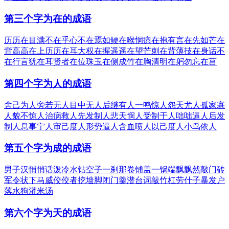
第三个字为在的成语
历历在目
满不在乎
心不在焉
如鲠在喉
恫瘝在抱
有言在先
如芒在
背
高高在上
历历在耳
大权在握
遥遥在望
芒刺在背
薄技在身
话不
在行
言犹在耳
贤者在位
珠玉在侧
成竹在胸
清明在躬
勿忘在莒
第四个字为人的成语
舍己为人
旁若无人
目中无人
后继有人
一鸣惊人
怨天尤人
孤家寡
人
貌不惊人
治病救人
先发制人
悲天悯人
受制于人
咄咄逼人
后发
制人
息事宁人
审己度人
形势逼人
含血喷人
以己度人
小鸟依人
第五个字为成的成语
男子汉
悄悄话
泼冷水
钻空子
一刹那
卷铺盖
一锅端
飘飘然
敲门砖
军令状
下马威
佼佼者
挖墙脚
闭门羹
潜台词
敲竹杠
劳什子
暴发户
落水狗
灌米汤
第六个字为天的成语