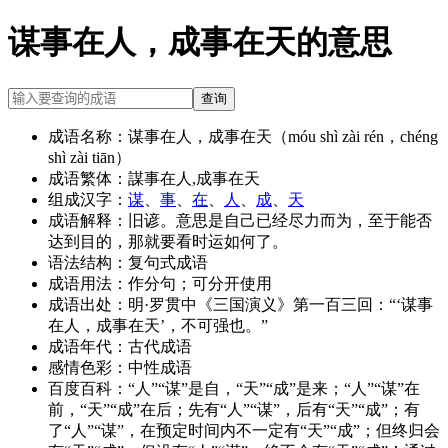
谋事在人，成事在天的意思
查询
成语名称：
谋事在人，成事在天（móu shì zài rén，chéng
shì zài tiān）
成语繁体：
謀事在人,成事在天
组成汉字：
谋
、
事
、
在
、
人
、
成
、
天
成语解释：
旧谚。意思是自己已经尽力而为，至于能否
达到目的，那就要看时运如何了。
语法结构：
复句式成语
成语用法：
作分句；可分开使用
成语出处：
明·罗贯中《三国演义》第一百三回：“‘谋事
在人，成事在天’，不可强也。”
成语年代：
古代成语
感情色彩：
中性成语
百度百科：
“人”“谋”是自，“天”“成”是来；“人”“谋”在
前，“天”“成”在后；先有“人”“谋”，后有“天”“成”；有
了“人”“谋”，在预定时间内不一定有“天”“成”；但终归会