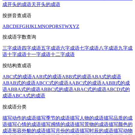
成开头的成语
天开头的成语
按拼音查成语
A
B
C
D
E
F
G
H
J
K
L
M
N
O
P
Q
R
S
T
W
X
Y
Z
按成语字数查询
三字成语
四字成语
五字成语
六字成语
七字成语
八字成语
九字成
语
十字成语
十一字成语
十二字成语
按结构查成语
ABC式的成语
AAB式的成语
ABB式的成语
ABA式的成语
ABAB式的成语
ABCC式的成语
AABC式的成语
AABB式的成
语
ABBA式的成语
ABBC式的成语
ABAC式的成语
ABCD式的
成语
ABCA式的成语
按成语分类
描写动作的成语
描写季节的成语
描写人物的成语
描写品质的成
语
描写心情的成语
描写感情的成语
描写景物的成语
描写颜色的
成语
形容外貌的成语
描写月份的成语
描写时辰的成语
描写动物