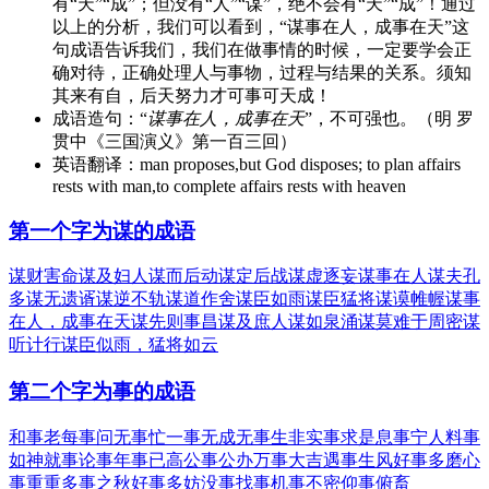
有“天”“成”；但没有“人”“谋”，绝不会有“天”“成”！通过
以上的分析，我们可以看到，“谋事在人，成事在天”这
句成语告诉我们，我们在做事情的时候，一定要学会正
确对待，正确处理人与事物，过程与结果的关系。须知
其来有自，后天努力才可事可天成！
成语造句：
“
谋事在人，成事在天
”，不可强也。（明 罗
贯中《三国演义》第一百三回）
英语翻译：
man proposes,but God disposes; to plan affairs
rests with man,to complete affairs rests with heaven
第一个字为谋的成语
谋财害命
谋及妇人
谋而后动
谋定后战
谋虚逐妄
谋事在人
谋夫孔
多
谋无遗谞
谋逆不轨
谋道作舍
谋臣如雨
谋臣猛将
谋谟帷幄
谋事
在人，成事在天
谋先则事昌
谋及庶人
谋如泉涌
谋莫难于周密
谋
听计行
谋臣似雨，猛将如云
第二个字为事的成语
和事老
每事问
无事忙
一事无成
无事生非
实事求是
息事宁人
料事
如神
就事论事
年事已高
公事公办
万事大吉
遇事生风
好事多磨
心
事重重
多事之秋
好事多妨
没事找事
机事不密
仰事俯畜