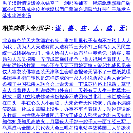
男子汉
悄悄话
泼冷水
钻空子
一刹那
卷铺盖
一锅端
飘飘然
敲门砖
军令状
下马威
佼佼者
挖墙脚
闭门羹
潜台词
敲竹杠
劳什子
暴发户
落水狗
灌米汤
相关成语大全
(汉字：
谋
、
事
、
在
、
人
、
成
、
天
)
北京航空航天大学
酒在心头，事在肚里
包子有肉不在褶上
人人
为我，我为人人
天遭有雨人遭有祸
三天不打上房揭瓦
人民民主
统一战线
祸福无门，惟人所召
人中吕布马中赤兔
凭书请客，奉
贴勾人
东吴招亲，弄假成真
鹬蚌相争，渔人得利
当着矮人，别
説短话
蛇钻竹洞，曲心还在
天要下雨娘要嫁人
箫韶九成凤凰来
仪
人靠衣装佛靠金装
天津学生会联合报
老天隔不了一层纸
总理
各国事务衙门
钢铁是怎样炼成的
一家人不说两家话
两人合穿一
条裤子
中国残疾人联合会
上说天堂，下说苏杭
路上说话，草里
有人
当着矮人，别说矮话
山外有山，天外有天
人生一世草木一
秋
放下屠刀立地成佛
老米饭揑杀不成团
钱过北斗，米烂成仓
酒
在口头，事在心头
人小而聪，大未必奇
天网烣恢，疏而不漏
嬉
笑怒駡，皆成文章
嘴上没毛，办事不牢
当着矮人，别说短话
蛇
入竹筒，曲性犹在
艰难困苦玉汝于成
众人熙熙皆为利来
天知地
知你知我知
風高放火，月黑殺人
千部一腔千人一面
字经三写，
乌焉成马
全国人民代表大会
三哩岛核电站事故
英国工人阶级状