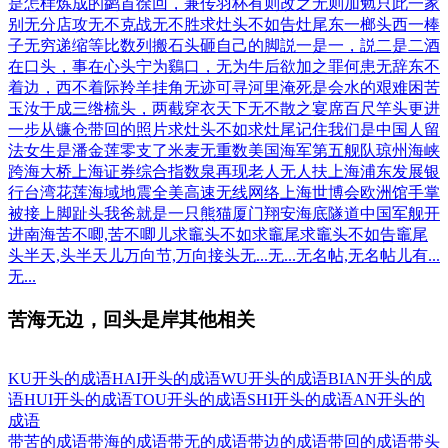
是怎样炼成的
鹢首徐回，兼传羽杯
有则改之无则加勉
只此一家
别无分店
攻无不克战无不胜
求灶头不如告灶尾
东一榔头西一棒
子
无穷递缩等比数列
搬石头砸自己的脚
説一是一，説二是二
酒
在口头，事在心头
宁为鷄口，无为牛后
欲加之罪何患无辞
东不
着边，西不着际
羚羊挂角无迹可寻
河里淹死是会水的
艰难困苦
玉汝于成
三绺梳头，两截穿衣
天下无不散之宴席
百尺竿头更进
一步
从镰仓带回的照片
求灶头不如求灶尾
记住我们是中国人
留
法女生是潘金莲
零支了米麦无重数
美国海军第五舰队
琼州海峡
跨海大桥
上海证券综合指数
泉再现老人无人扶
上海浦东发展银
行
台湾花莲海域地震
全美高速无线网络
上海世博会欧洲馆
手掌
被接上脚趾头
我爸就是一只熊猫
厦门翔安海底隧道
中国军舰开
进南海
苦不唧,苦不唧儿
求竈头不如求竈尾
求竈头不如告竈尾
头半天,头半天儿
万向节,万向接头
无...无...
无名帖,无名帖儿
有...
无...
苦海无边，回头是岸其他相关
KU开头的成语
HAI开头的成语
WU开头的成语
BIAN开头的成
语
HUI开头的成语
TOU开头的成语
SHI开头的成语
AN开头的
成语
带苦的成语
带海的成语
带无的成语
带边的成语
带回的成语
带头