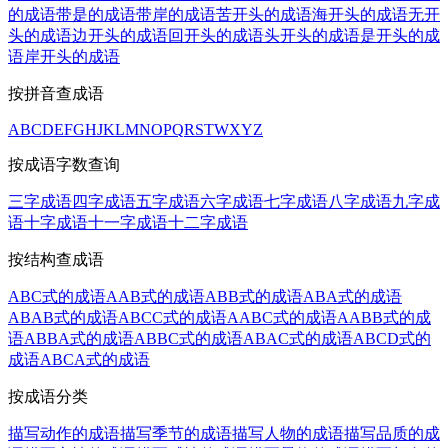
的成语
带是的成语
带岸的成语
苦开头的成语
海开头的成语
无开
头的成语
边开头的成语
回开头的成语
头开头的成语
是开头的成
语
岸开头的成语
按拼音查成语
A
B
C
D
E
F
G
H
J
K
L
M
N
O
P
Q
R
S
T
W
X
Y
Z
按成语字数查询
三字成语
四字成语
五字成语
六字成语
七字成语
八字成语
九字成
语
十字成语
十一字成语
十二字成语
按结构查成语
ABC式的成语
AAB式的成语
ABB式的成语
ABA式的成语
ABAB式的成语
ABCC式的成语
AABC式的成语
AABB式的成
语
ABBA式的成语
ABBC式的成语
ABAC式的成语
ABCD式的
成语
ABCA式的成语
按成语分类
描写动作的成语
描写季节的成语
描写人物的成语
描写品质的成