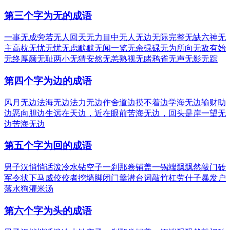
第三个字为无的成语
一事无成
旁若无人
回天无力
目中无人
无边无际
完整无缺
六神无
主
高枕无忧
无忧无虑
默默无闻
一览无余
碌碌无为
所向无敌
有始
无终
厚颜无耻
两小无猜
安然无恙
熟视无睹
鸦雀无声
无影无踪
第四个字为边的成语
风月无边
法海无边
法力无边
作舍道边
摸不着边
学海无边
输财助
边
恶向胆边生
远在天边，近在眼前
苦海无边，回头是岸
一望无
边
苦海无边
第五个字为回的成语
男子汉
悄悄话
泼冷水
钻空子
一刹那
卷铺盖
一锅端
飘飘然
敲门砖
军令状
下马威
佼佼者
挖墙脚
闭门羹
潜台词
敲竹杠
劳什子
暴发户
落水狗
灌米汤
第六个字为头的成语