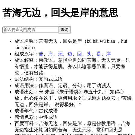
苦海无边，回头是岸的意思
查询
成语名称：
苦海无边，回头是岸（kǔ hǎi wú biān ，huí
tóu shì àn）
组成汉字：
苦
、
海
、
无
、
边
、
回
、
头
、
是
、
岸
成语解释：
佛教语。意指尘世如同苦海，无边无际，只
有悟道，才能获得超脱。亦以比喻罪恶虽重，只要悔
改，便有出路。
语法结构：
复句式成语
成语用法：
作宾语、定语、分句；用于劝诫人
成语出处：
宋·朱熹《朱子语类》卷五十九：“知得心
放，此心便在这里，更何用求？适见道人题壁云：‘苦海
无边，回头是岸。’说得极好。”
成语年代：
古代成语
感情色彩：
中性成语
百度百科：
苦海无边，回头是岸，原是佛教用语，苦海
无边指生死轮回如同苦海，无边无际。常和“回头是