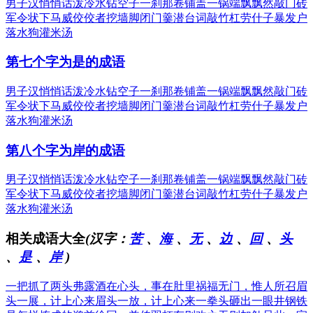
男子汉
悄悄话
泼冷水
钻空子
一刹那
卷铺盖
一锅端
飘飘然
敲门砖
军令状
下马威
佼佼者
挖墙脚
闭门羹
潜台词
敲竹杠
劳什子
暴发户
落水狗
灌米汤
第七个字为是的成语
男子汉
悄悄话
泼冷水
钻空子
一刹那
卷铺盖
一锅端
飘飘然
敲门砖
军令状
下马威
佼佼者
挖墙脚
闭门羹
潜台词
敲竹杠
劳什子
暴发户
落水狗
灌米汤
第八个字为岸的成语
男子汉
悄悄话
泼冷水
钻空子
一刹那
卷铺盖
一锅端
飘飘然
敲门砖
军令状
下马威
佼佼者
挖墙脚
闭门羹
潜台词
敲竹杠
劳什子
暴发户
落水狗
灌米汤
相关成语大全
(汉字：
苦
、
海
、
无
、
边
、
回
、
头
、
是
、
岸
)
一把抓了两头弗露
酒在心头，事在肚里
祸福无门，惟人所召
眉
头一展，计上心来
眉头一放，计上心来
一拳头砸出一眼井
钢铁