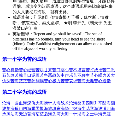
岸”连用。回头是岸，指通过佛教的修行悟道，才能获得
涅槃。后演变为汉语成语，这个成语现用来比喻做坏事
的人只要彻底悔改，就有出路。
成语造句：
〖示例〗传情寄恨万千番，藕丝断，情难
断，
苦海无边，回头是岸
。 ★明 李开先《朝天子 为王
渼陂口占》曲
英语翻译：
Repent and ye shall be saved!; The sea of
bitterness has no bounds, turn your head to see the shore
(idiom). Only Buddhist enlightenment can allow one to shed
off the abyss of worldly suffering.
第一个字为苦的成语
苦心孤诣
苦心经营
苦尽甘来
苦口婆心
苦不堪言
苦打成招
苦口恶
石
苦绷苦拽
苦口逆耳
苦争恶战
苦中作乐
苦不聊生
苦心竭力
苦大
仇深
苦海茫茫
苦药利病
苦心极力
苦苦哀求
苦海无涯
苦心造诣
第二个字为海的成语
沧海一粟
血海深仇
大海捞针
人海战术
沧海桑田
四海升平
醋海翻
波
复海移山
四海飘零
恨海难填
东海扬尘
银海生花
学海波澜
四海
承风
法海无边
苦海茫茫
后海先河
大海一针
湖海之士
学海无涯